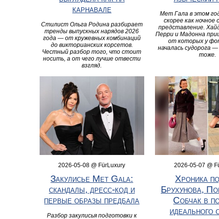
карнавале
Мет Гала в этом го
скорее как ночное
Стилист Ольга Родина разбирает
представление. Хайд
тренды выпускных нарядов 2026
Перри и Мадонна приш
года — от кружевных комбинаций
от которых у ф
до викторианских корсетов.
началась судорога —
Честный разбор того, что стоит
тоже.
носить, а от чего лучше отвести
взгляд.
2026-05-08 @ FürLuxury
2026-05-07 @ F
Закулисье Met Gala:
Хроника по
скандалы, дресс-код и
Брухунова, По
первые образы предбала
Собчак в п
идеального 
Разбор закулисья подготовки к