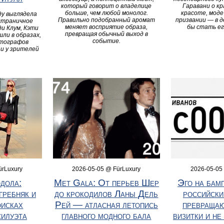
Гаравани о кр
который говорит о владелице
красоте, моде
больше, чем любой монолог.
ду выглядела
призвании — в д
Правильно подобранный аромат
 страничное
бы стать ег
меняет восприятие образа,
и Клум, Кэти
превращая обычный выход в
ли в образах,
событие.
отографов
 и у зрителей
ürLuxury
2026-05-05 @ FürLuxury
2026-05-05
дола:
Met Gala: От перьев Шер
Эго на бам
гребняк и
до крокодилов Ланы Дель
российски
оисках
Рей — атласная летопись
превращаю
силуэта
главного модного бала
визитки и не