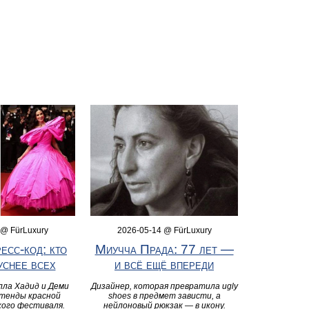
 @ FürLuxury
2026-05-14 @ FürLuxury
есс-код: кто
Миучча Прада: 77 лет —
уснее всех
и всё ещё впереди
лла Хадид и Деми
Дизайнер, которая превратила ugly
стенды красной
shoes в предмет зависти, а
кого фестиваля.
нейлоновый рюкзак — в икону.