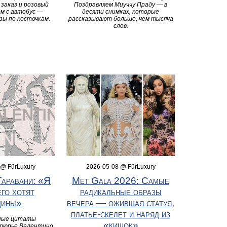
 заказ и розовый
Поздравляем Миуччу Праду — в
м с автобус —
десяти снимках, которые
зы по косточкам.
рассказывают больше, чем тысяча
слов.
 @ FürLuxury
2026-05-08 @ FürLuxury
Гаравани: «Я
Met Gala 2026: Самые
его хотят
радикальные образы
щины»
вечера — ожившая статуя,
платье-скелет и наряд из
ные цитаты
«кишок»
утюрье Валентино