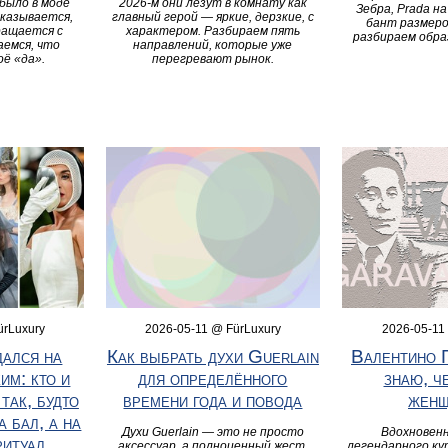
 было в моде
2026-м они лезут в комнату как
Зебра, Prada на
Оказывается,
главный герой — яркие, дерзкие, с
бант размеро
ращается с
характером. Разбираем пять
разбираем обра
аемся, что
направлений, которые уже
оё «да».
перегревают рынок.
ürLuxury
2026-05-11
2026-05-11 @ FürLuxury
ался на
Валентино 
Как выбрать духи Guerlain
им: кто и
знаю, ч
для определённого
так, будто
жен
времени года и повода
а бал, а на
Вдохновен
Духи Guerlain — это не просто
ритуал
легендарного к
аксессуар, а полноценный жест,