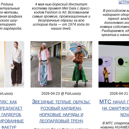
штр
 Родина
4 мая нью-йоркский Институт
 актуальные
костюма примет Met Gala с дресс-
В российском 
ро-мотивы,
кодом Fashion is Art. Вспоминаем
набирает обо
вная графика
самые громкие, провокационные и
тренд: вла
ского шоу-
безупречные образы за всю
дополняют го
ретируют
историю бала — от 1974 года до
номера собстве
т гардероба.
наших дней.
Разбираемся, г
креатив и нач
ürLuxury
2026-04-23 @ FürLuxury
2026-04-21
лях: как
Звездные теплые образы:
МТС начал п
редлагает
розовый кардиган,
на смартф
 гардероб
норковые наряды и
nov
фированные
леопардовый тренч
В МТС стартов
 фактур
новинки HUAWEI 