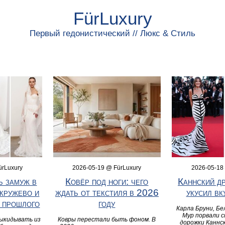
FürLuxury
Первый гедонистический // Люкс & Стиль
ürLuxury
2026-05-19 @ FürLuxury
2026-05-18
ь замуж в
Ковёр под ноги: чего
Каннский др
 кружево и
ждать от текстиля в 2026
укусил вк
и прошлого
году
Карла Бруни, Бе
Мур порвали 
выкидывать из
Ковры перестали быть фоном. В
дорожки Каннс