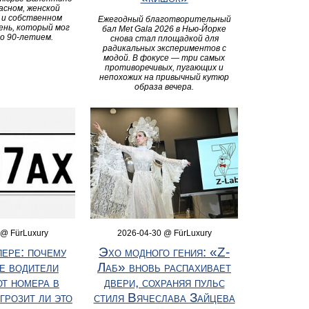
асном, женской
 и собственном
Ежегодный благотворительный
ень, который мог
бал Met Gala 2026 в Нью-Йорке
о 90-летием.
снова стал площадкой для
радикальных экспериментов с
модой. В фокусе — три самых
противоречивых, пугающих и
непохожих на привычный кутюр
образа вечера.
 @ FürLuxury
2026-04-30 @ FürLuxury
пере: почему
Эхо модного гения: «Z-
е водители
Лаб» вновь распахивает
т номера в
двери, сохраняя пульс
 грозит ли это
стиля Вячеслава Зайцева