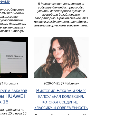
афами
В Москве состоялось знаковое
событие для индустрии моды:
автосообществе
ученики легендарного кутюрье
роты необычный
возродили дизайнерскую
дельцы машин
лабораторию. Проект становится
сударственные
мостом между великим наследием и
нными фамилиями.
новыми творческими горизонтами.
де заканчивается
инаются штрафы.
 @ FürLuxury
2026-04-21 @ FürLuxury
рием заказов
Виктория Бекхэм и Gap:
оны HUAWEI
капсульная коллекция,
a 15
которая соединяет
классику и современность
ал предзаказ на
nova 15 и nova 15