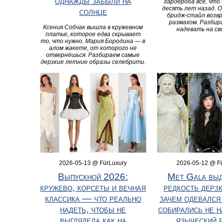
однажды забыли на
гардероба всё, что
десять лет назад. 
солнце
бридж-стайл возв
размахом. Разбир
Ксения Собчак вышла в кружевном
надевать на св
платье, которое едва скрывает
то, что нужно. Мария Бородина — в
алом жакете, от которого не
отвернёшься. Разбираем самые
дерзкие летние образы селебрити.
2026-05-13 @ FürLuxury
2026-05-12 @ F
Выпускной 2026:
Met Gala выд
кружево, корсеты и вечная
редкость дерзк
классика — что реально
зачем одевался 
надеть, чтобы не
собирались не н
выглядела как на
языческий 