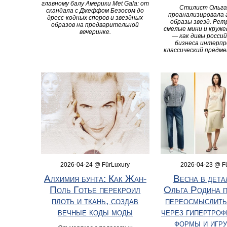
главному балу Америки Met Gala: от
Стилист Ольга
скандала с Джеффом Безосом до
проанализировала
дресс-кодных споров и звездных
образы звезд. Рет
образов на предварительной
смелые мини и круже
вечеринке.
— как дивы россий
бизнеса интерп
классический предме
2026-04-24 @ FürLuxury
2026-04-23 @ F
Алхимия бунта: Как Жан-
Весна в дета
Поль Готье перекроил
Ольга Родина п
плоть и ткань, создав
переосмыслить
вечные коды моды
через гипертро
формы и игру