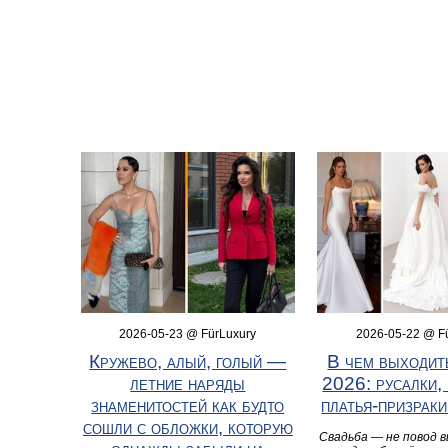
2026-05-23 @ FürLuxury
2026-05-22 @ F
Кружево, алый, голый —
В чем выходит
летние наряды
2026: русалки,
знаменитостей как будто
платья-призрак
сошли с обложки, которую
Свадьба — не повод 