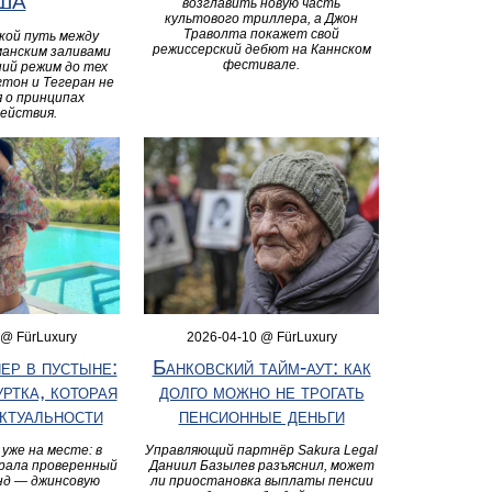
ША
возглавить новую часть
культового триллера, а Джон
Траволта покажет свой
кой путь между
режиссерский дебют на Каннском
манским заливами
фестивале.
ий режим до тех
гтон и Тегеран не
 о принципах
ействия.
 @ FürLuxury
2026-04-10 @ FürLuxury
ер в пустыне:
Банковский тайм-аут: как
ртка, которая
долго можно не трогать
актуальности
пенсионные деньги
уже на месте: в
Управляющий партнёр Sakura Legal
рала проверенный
Даниил Базылев разъяснил, может
нд — джинсовую
ли приостановка выплаты пенсии