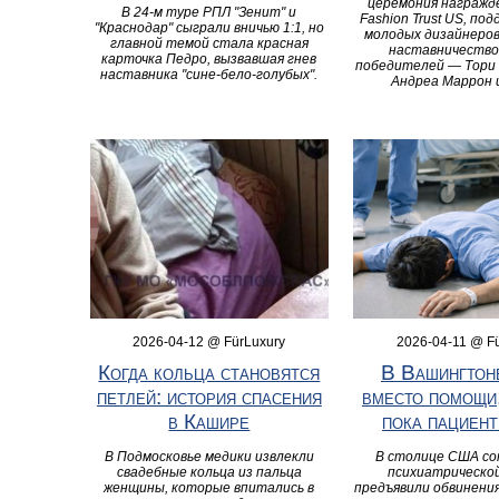
церемония награжд
В 24-м туре РПЛ "Зенит" и
Fashion Trust US, п
"Краснодар" сыграли вничью 1:1, но
молодых дизайнеров
главной темой стала красная
наставничество
карточка Педро, вызвавшая гнев
победителей — Тори Б
наставника "сине-бело-голубых".
Андреа Маррон и
2026-04-12 @ FürLuxury
2026-04-11 @ F
Когда кольца становятся
В Вашингтоне
петлей: история спасения
вместо помощи,
в Кашире
пока пациент
В Подмосковье медики извлекли
В столице США с
свадебные кольца из пальца
психиатрической
женщины, которые впитались в
предъявили обвинения