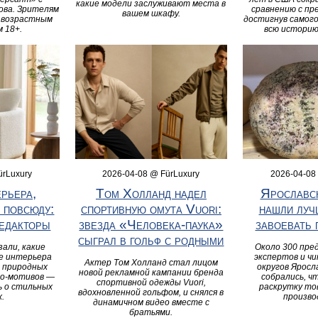
какие модели заслуживают места в
ова. Зрителям
сравнению с пр
вашем шкафу.
с возрастным
достигнув самого
 18+.
всю историю
ürLuxury
2026-04-08 @ FürLuxury
2026-04-08
рьера,
Том Холланд надел
Ярославс
 повсюду:
спортивную омута Vuori:
нашли луч
редакторы
звезда «Человека-паука»
завоевать 
сыграл в гольф с родными
али, какие
Около 300 пре
е интерьера
экспертов и чи
Актер Том Холланд стал лицом
т природных
округов Яросл
новой рекламной кампании бренда
ро-мотивов —
собрались, ч
спортивной одежды Vuori,
ь о стильных
раскрутку то
вдохновленной гольфом, и снялся в
.
произво
динамичном видео вместе с
братьями.