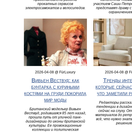
прокатных сервисов
участием Саши Петр
электросамокатов и велосипедов.
представят драму 
ограничением
2026-04-08 @ FürLuxury
2026-04-08 @ F
Вивьен Вествуд: как
Тренды инте
бунтарка с куриными
которые сейчас
костями на груди покорила
что заметили 
мир моды
Редакторы рассказ
тенденции в дизайн
Британский модельер Вивьен
сейчас на слуху. О
Вествуд, родившаяся 85 лет назад,
материалов до рет
прошла путь от уличной панк-
всё, что нужно знат
дизайнерши до иконы британской
решениях
культуры. Ее провокационные
коллекции и политическая