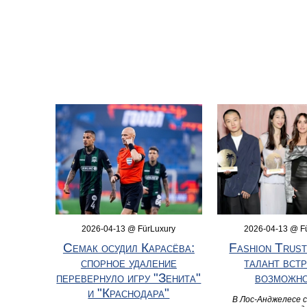
2026-04-13 @ FürLuxury
2026-04-13 @ F
Семак осудил Карасёва:
Fashion Trust
спорное удаление
талант вст
перевернуло игру "Зенита"
возможн
и "Краснодара"
В Лос-Анджелесе 