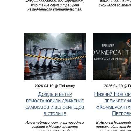
кожу — спасатели подчеркивают,
помощи пациенту
что такие случаи требуют
скончался во врем
немедленного вмешательства.
2026-04-10 @ FürLuxury
2026-04-10 @ F
Дождь и ветер
Нижний Новгор
приостановили движение
премьеру ф
самокатов и велосипедов
«Коммерсант»
в столице
Петров
Из-за неблагоприятных погодных
В Нижнем Новгород
условий в Москве временно
первая публичная д
приостановлена работа
киноленты «Комм