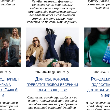
, который
куртку. Даже в
Ray-Ban назначил Дженни из
я ожидания.
жары этот пре
Blackpink своим глобальным
выглядит 
амбассадором, запустив яркую
кампанию, где винтажные формы
переплетаются с современной
смелостью. Кто сказал, что
классика не может быть дерзкой?
ürLuxury
2026-04-10 @ FürLuxury
2026-04-09
од примет
Джинсы, которые
Рождаемо
ильма
превратят любой весенний
подрост
 с Сашей
образ в шедевр
достигла и
ым
мин
Стилисты и модницы сходятся во
мнении: правильный крой джинсов
е состоится
В 2022 году кол
способен мгновенно преобразить
емонстрация
среди девушек 
ваш весенний гардероб. Узнайте,
ерсант» с
лет в США сокр