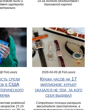
 условиях пыли и
из-за долгого бездействия с
дмет гардероба
банковской картой.
актуально.
 @ FürLuxury
2026-04-09 @ FürLuxury
сть среди
Кража часов на 17
ков в США
миллионов: курьер
сторического
оказался не тем, за кого
имума
себя выдавал
ичество рождений
Сотрудники полиции раскрыли
в возрасте 15-19
масштабное преступление, в
атилось на 3% по
котором мошенники использовали