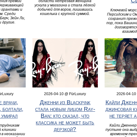
С
ения премии
области нетрезвая женщина
оддерживающей
уснула у магазина и стала лёгкой
 грантами и
добычей для воров, лишившись
Ключевой морс
м. Среди
кошелька с крупной суммой.
Персидским и О
ерч, Зейн Ли,
сохранит прежн
 другие.
пор, пока Вашин
договорятся
взаимод
ürLuxury
2026-04-10 @ FürLuxury
2026-04-10
 врачи,
Дженни из Blackpink
Кайли Дженн
 болтали,
стала новым лицом Ray-
джинсовая ку
 умирал
Ban: кто сказал, что
не теряет 
классика не может быть
отрудникам
Кайли Дженнер 
дерзкой?
 клиники
пустыне она выб
 в неоказании
временем тре