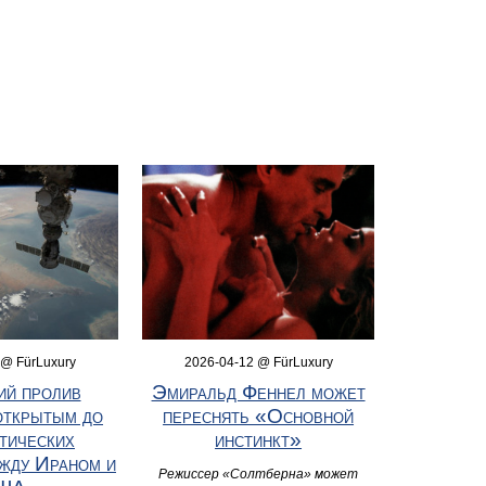
 @ FürLuxury
2026-04-12 @ FürLuxury
ий пролив
Эмиральд Феннел может
открытым до
переснять «Основной
тических
инстинкт»
жду Ираном и
Режиссер «Солтберна» может