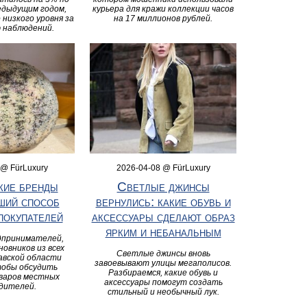
едыдущим годом,
курьера для кражи коллекции часов
 низкого уровня за
на 17 миллионов рублей.
 наблюдений.
 @ FürLuxury
2026-04-08 @ FürLuxury
кие бренды
Светлые джинсы
ший способ
вернулись: какие обувь и
покупателей
аксессуары сделают образ
ярким и небанальным
дпринимателей,
новников из всех
Светлые джинсы вновь
авской области
завоевывают улицы мегаполисов.
тобы обсудить
Разбираемся, какие обувь и
варов местных
аксессуары помогут создать
дителей.
стильный и необычный лук.