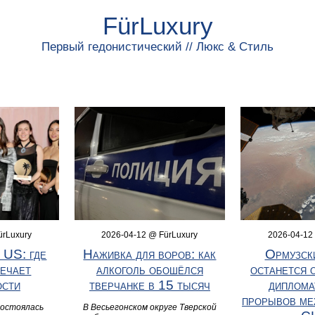
FürLuxury
Первый гедонистический // Люкс & Стиль
ürLuxury
2026-04-12 @ FürLuxury
2026-04-12
 US: где
Наживка для воров: как
Ормузск
речает
алкоголь обошёлся
останется 
ости
тверчанке в 15 тысяч
диплома
прорывов ме
состоялась
В Весьегонском округе Тверской