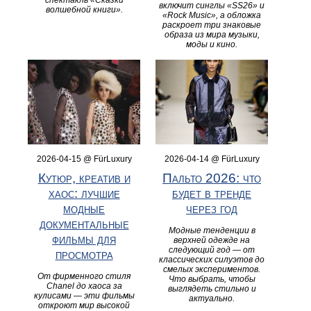
спектакль «Сказки
включит синглы «SS26» и
волшебной книги».
«Rock Music», а обложка
раскроет три знаковые
образа из мира музыки,
моды и кино.
2026-04-15 @ FürLuxury
2026-04-14 @ FürLuxury
Кутюр, креатив и
Пальто 2026: что
хаос: лучшие
будет в тренде
модные
через год
документальные
Модные тенденции в
фильмы для
верхней одежде на
следующий год — от
просмотра
классических силуэтов до
смелых экспериментов.
От фирменного стиля
Что выбрать, чтобы
Chanel до хаоса за
выглядеть стильно и
кулисами — эти фильмы
актуально.
откроют мир высокой