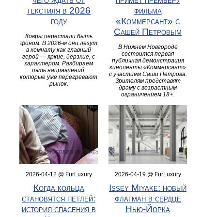
текстиля в 2026
фильма
году
«Коммерсант» с
Сашей Петровым
Ковры перестали быть
фоном. В 2026-м они лезут
В Нижнем Новгороде
в комнату как главный
состоится первая
герой — яркие, дерзкие, с
публичная демонстрация
характером. Разбираем
киноленты «Коммерсант»
пять направлений,
с участием Саши Петрова.
которые уже перегревают
Зрителям представят
рынок.
драму с возрастным
ограничением 18+.
2026-04-12 @ FürLuxury
2026-04-19 @ FürLuxury
Когда кольца
Issey Miyake: новый
становятся петлей:
флагман в сердце
история спасения в
Нью-Йорка