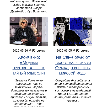
моды изнутри. Идеальный
выбор для тех, кто уже
досмотрел «Марк
Джейкобс и Луи Виттон».
2026-05-26 @ FürLuxury
2026-06-05 @ FürLuxury
Хромченко:
Ив Сен-Лоран: от
«Модный
тихого мальчика из
приговор» — это
Орана до вершины
тайный язык элит
мировой моды
Эвелина Хромченко
Откройте для себя путь
рассказала, что за
гения, который превратил
закрытыми дверями
мечты о театральных
бишоповских магазинов и
костюмах в легендарный
ресторанов «Модный
бренд YSL, преодолев
приговор» обсуждают те,
войны, скандалы и личные
кого вы бы никогда не
кризисы.
заподозрили — топ-