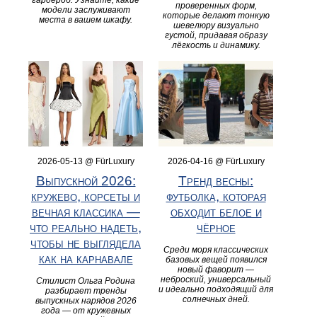
проверенных форм,
модели заслуживают
которые делают тонкую
места в вашем шкафу.
шевелюру визуально
густой, придавая образу
лёгкость и динамику.
2026-05-13 @ FürLuxury
2026-04-16 @ FürLuxury
Выпускной 2026:
Тренд весны:
кружево, корсеты и
футболка, которая
вечная классика —
обходит белое и
что реально надеть,
чёрное
чтобы не выглядела
Среди моря классических
как на карнавале
базовых вещей появился
новый фаворит —
неброский, универсальный
Стилист Ольга Родина
и идеально подходящий для
разбирает тренды
солнечных дней.
выпускных нарядов 2026
года — от кружевных