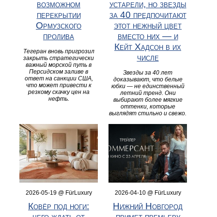
возможном
устарели, но звезды
перекрытии
за 40 предпочитают
Ормузского
этот нежный цвет
пролива
вместо них — и
Кейт Хадсон в их
Тегеран вновь пригрозил
числе
закрыть стратегически
важный морской путь в
Персидском заливе в
Звезды за 40 лет
ответ на санкции США,
доказывают, что белые
что может привести к
юбки — не единственный
резкому скачку цен на
летний тренд. Они
нефть.
выбирают более мягкие
оттенки, которые
выглядят стильно и свежо.
2026-05-19 @ FürLuxury
2026-04-10 @ FürLuxury
Ковёр под ноги:
Нижний Новгород
чего ждать от
примет премьеру