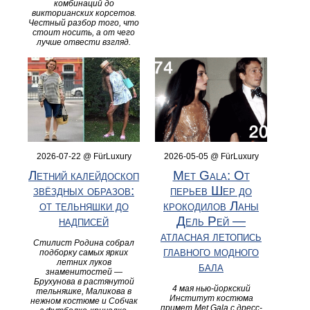
комбинаций до
викторианских корсетов.
Честный разбор того, что
стоит носить, а от чего
лучше отвести взгляд.
2026-07-22 @ FürLuxury
2026-05-05 @ FürLuxury
Летний калейдоскоп
Met Gala: От
звёздных образов:
перьев Шер до
от тельняшки до
крокодилов Ланы
надписей
Дель Рей —
атласная летопись
Стилист Родина собрал
главного модного
подборку самых ярких
летних луков
бала
знаменитостей —
Брухунова в растянутой
4 мая нью-йоркский
тельняшке, Маликова в
Институт костюма
нежном костюме и Собчак
примет Met Gala с дресс-