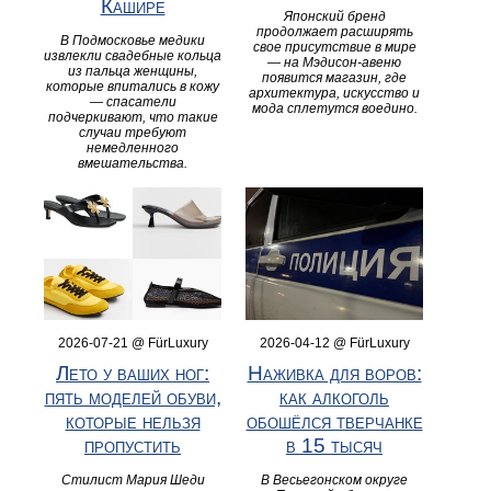
Кашире
Японский бренд
продолжает расширять
В Подмосковье медики
свое присутствие в мире
извлекли свадебные кольца
— на Мэдисон-авеню
из пальца женщины,
появится магазин, где
которые впитались в кожу
архитектура, искусство и
— спасатели
мода сплетутся воедино.
подчеркивают, что такие
случаи требуют
немедленного
вмешательства.
2026-07-21 @ FürLuxury
2026-04-12 @ FürLuxury
Лето у ваших ног:
Наживка для воров:
пять моделей обуви,
как алкоголь
которые нельзя
обошёлся тверчанке
пропустить
в 15 тысяч
Стилист Мария Шеди
В Весьегонском округе