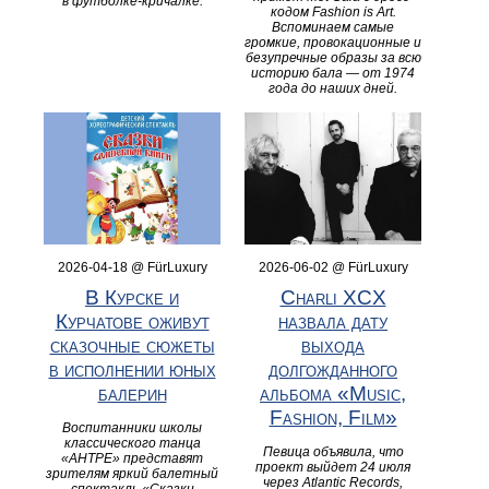
в футболке‑кричалке.
кодом Fashion is Art.
Вспоминаем самые
громкие, провокационные и
безупречные образы за всю
историю бала — от 1974
года до наших дней.
2026-04-18 @ FürLuxury
2026-06-02 @ FürLuxury
В Курске и
Charli XCX
Курчатове оживут
назвала дату
сказочные сюжеты
выхода
в исполнении юных
долгожданного
балерин
альбома «Music,
Fashion, Film»
Воспитанники школы
классического танца
Певица объявила, что
«АНТРЕ» представят
проект выйдет 24 июля
зрителям яркий балетный
через Atlantic Records,