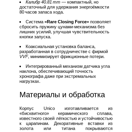
Калибр 40.81 mm
— компактный, но
достаточный для удержания энергоёмкости
80 часов запаса хода.
Система
«Rare Closing Force»
позволяет
сбросить пружину цунами‑механизма без
лишних усилий, улучшая чувствительность
кнопки запуска.
Коаксиальная установка баланса,
разработанная в сотрудничестве с фирмой
VVF
, минимизирует фрикционные потери.
Интегрированный механизм датчика угла
наклона, обеспечивающий точность
хронографа даже при экстремальных
нагрузках.
Материалы и обработка
Корпус Unico изготавливается из
«бисквитного» керамического сплава,
известного своей лёгкостью и устойчивостью
к царапинам. Декоративные вставки из
золота или титана покрываются