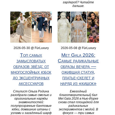
гардероб? Читайте
дальше.
2026-05-30 @ FürLuxury
2026-05-08 @ FürLuxury
Топ самых
Met Gala 2026:
замысловатых
Самые радикальные
образов звёзд: от
образы вечера —
многослойных юбок
ожившая статуя,
до эксцентричных
платье-скелет и
аксессуаров
наряд из «кишок»
Стилист Ольга Родина
Ежегодный
разобрала самые смелые и
благотворительный бал
оригинальные наряды
Met Gala 2026 в Нью-Йорке
знаменитостей:
снова стал площадкой для
полупрозрачные бантовые
радикальных
юбки, домашние штаны с
экспериментов с модой. В
узлами и загадочный шарф
фокусе — три самых