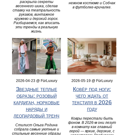
раскрыла секреты
нежном костюме и Собчак
весеннего шика, сделав
в футболке‑кричалке.
ставку на театральность
рукавов, винтажное
кружево и дерзкий горох.
Разбираемся, как вписать
эти тренды в реальную
жизнь.
2026-04-23 @ FürLuxury
2026-05-19 @ FürLuxury
Звездные теплые
Ковёр под ноги:
образы: розовый
чего ждать от
кардиган, норковые
текстиля в 2026
наряды и
году
леопардовый тренч
Ковры перестали быть
фоном. В 2026-м они лезут
Стилист Ольга Родина
в комнату как главный
собрала самые уютные и
герой — яркие, дерзкие, с
стильные весенние образы