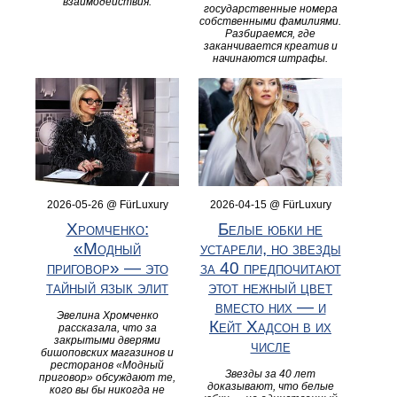
взаимодействия.
государственные номера
собственными фамилиями.
Разбираемся, где
заканчивается креатив и
начинаются штрафы.
2026-05-26 @ FürLuxury
2026-04-15 @ FürLuxury
Хромченко:
Белые юбки не
«Модный
устарели, но звезды
приговор» — это
за 40 предпочитают
тайный язык элит
этот нежный цвет
вместо них — и
Эвелина Хромченко
Кейт Хадсон в их
рассказала, что за
закрытыми дверями
числе
бишоповских магазинов и
ресторанов «Модный
Звезды за 40 лет
приговор» обсуждают те,
доказывают, что белые
кого вы бы никогда не