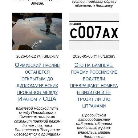
густой, придавая образу
другие.
лёгкость и динамику.
2026-04-12 @ FürLuxury
2026-05-05 @ FürLuxury
Ормузский пролив
Эго на бампере:
останется
почему российские
открытым до
водители
дипломатических
превращают номера
прорывов между
в визитки и не
Ираном и США
грозит ли это
штрафами
Ключевой морской путь
между Персидским и
В российском
Оманским заливами
автосообществе
сохранит прежний режим
набирает обороты
до тех пор, пока
необычный тренд:
Вашингтон и Тегеран не
владельцы машин
договорятся о принципах
дополняют