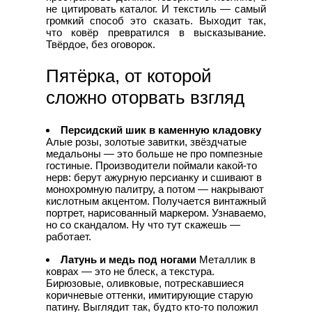
не цитировать каталог. И текстиль — самый
громкий способ это сказать. Выходит так,
что ковёр превратился в высказывание.
Твёрдое, без оговорок.
Пятёрка, от которой
сложно оторвать взгляд
Персидский шик в каменную кладовку
Алые розы, золотые завитки, звёздчатые
медальоны — это больше не про помпезные
гостиные. Производители поймали какой-то
нерв: берут ажурную персианку и сшивают в
монохромную палитру, а потом — накрывают
кислотным акцентом. Получается винтажный
портрет, нарисованный маркером. Узнаваемо,
но со скандалом. Ну что тут скажешь —
работает.
Латунь и медь под ногами
Металлик в
коврах — это не блеск, а текстура.
Бирюзовые, оливковые, потрескавшиеся
коричневые оттенки, имитирующие старую
патину. Выглядит так, будто кто-то положил