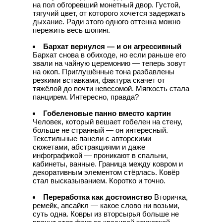
на пол обгоревший монетный двор. Густой,
тягучий цвет, от которого хочется задержать
дыхание. Ради этого одного оттенка можно
пережить весь шопинг.
Бархат вернулся — и он агрессивный
Бархат снова в обиходе, но если раньше его
звали на чайную церемонию — теперь зовут
на окоп. Приглушённые тона разбавлены
резкими вставками, фактура скачет от
тяжёлой до почти невесомой. Мягкость стала
панцирем. Интересно, правда?
Гобеленовые панно вместо картин
Человек, который вешает гобелен на стену,
больше не странный — он интересный.
Текстильные панели с авторскими
сюжетами, абстракциями и даже
инфографикой — проникают в спальни,
кабинеты, ванные. Граница между ковром и
декоративным элементом стёрлась. Ковёр
стал высказыванием. Коротко и точно.
Переработка как достоинство
Вторичка,
ремейк, апсайкл — какое слово ни возьми,
суть одна. Ковры из вторсырья больше не