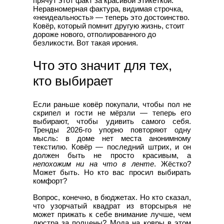
прячут этот факт за красивой этикеткой.
Неравномерная фактура, видимая строчка,
«неидеальность» — теперь это достоинство.
Ковёр, который помнит другую жизнь, стоит
дороже нового, отполированного до
безликости. Вот такая ирония.
Что это значит для тех,
кто выбирает
Если раньше ковёр покупали, чтобы пол не
скрипел и гости не мёрзли — теперь его
выбирают, чтобы удивить самого себя.
Тренды 2026-го упорно повторяют одну
мысль: в доме нет места анонимному
текстилю. Ковёр — последний штрих, и он
должен быть не просто красивым, а
непохожим ни на что в ленте
. Жёстко?
Может быть. Но кто вас просил выбирать
комфорт?
Вопрос, конечно, в бюджетах. Но кто сказал,
что узорчатый квадрат из вторсырья не
может прижать к себе внимание лучше, чем
люстра за полцены? Мода на ковры в этом