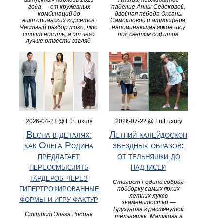
выпускных нарядов 2026
Awards: неожиданное
года — от кружевных
падение Анны Седоковой,
комбинаций до
двойная победа Оксаны
викторианских корсетов.
Самойловой и атмосфера,
Честный разбор того, что
напоминающая яркое шоу
стоит носить, а от чего
под светом софитов.
лучше отвести взгляд.
2026-04-23 @ FürLuxury
2026-07-22 @ FürLuxury
Весна в деталях:
Летний калейдоскоп
как Ольга Родина
звёздных образов:
предлагает
от тельняшки до
переосмыслить
надписей
гардероб через
Стилист Родина собрал
гипертрофированные
подборку самых ярких
летних луков
формы и игру фактур
знаменитостей —
Брухунова в растянутой
Стилист Ольга Родина
тельняшке, Маликова в