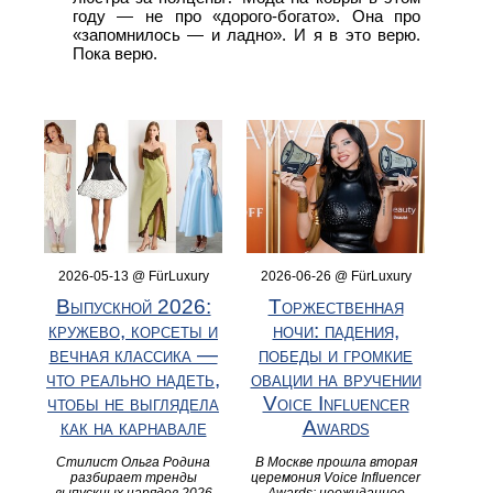
году — не про «дорого-богато». Она про
«запомнилось — и ладно». И я в это верю.
Пока верю.
2026-05-13 @ FürLuxury
2026-06-26 @ FürLuxury
Выпускной 2026:
Торжественная
кружево, корсеты и
ночи: падения,
вечная классика —
победы и громкие
что реально надеть,
овации на вручении
чтобы не выглядела
Voice Influencer
как на карнавале
Awards
Стилист Ольга Родина
В Москве прошла вторая
разбирает тренды
церемония Voice Influencer