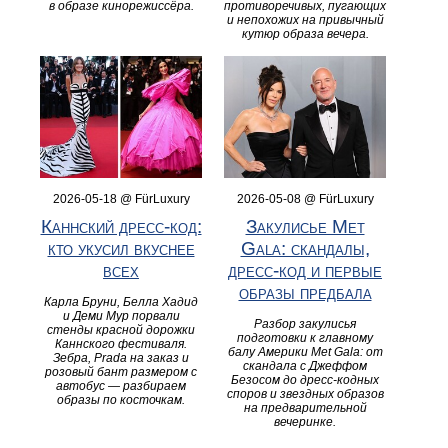
в образе кинорежиссёра.
противоречивых, пугающих
и непохожих на привычный
кутюр образа вечера.
2026-05-18 @ FürLuxury
2026-05-08 @ FürLuxury
Каннский дресс-код:
Закулисье Met
кто укусил вкуснее
Gala: скандалы,
всех
дресс-код и первые
образы предбала
Карла Бруни, Белла Хадид
и Деми Мур порвали
Разбор закулисья
стенды красной дорожки
подготовки к главному
Каннского фестиваля.
балу Америки Met Gala: от
Зебра, Prada на заказ и
скандала с Джеффом
розовый бант размером с
Безосом до дресс-кодных
автобус — разбираем
споров и звездных образов
образы по косточкам.
на предварительной
вечеринке.