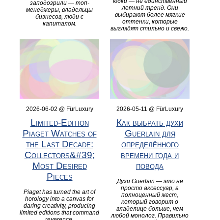
юбки — не единственный
заподозрили — топ-
летний тренд. Они
менеджеры, владельцы
выбирают более мягкие
бизнесов, люди с
оттенки, которые
капиталом.
выглядят стильно и свежо.
2026-06-02 @ FürLuxury
2026-05-11 @ FürLuxury
Limited‑Edition
Как выбрать духи
Piaget Watches of
Guerlain для
the Last Decade:
определённого
Collectors&#39;
времени года и
Most Desired
повода
Pieces
Духи Guerlain — это не
просто аксессуар, а
Piaget has turned the art of
полноценный жест,
horology into a canvas for
который говорит о
daring creativity, producing
владелице больше, чем
limited editions that command
любой монолог. Правильно
reverence.