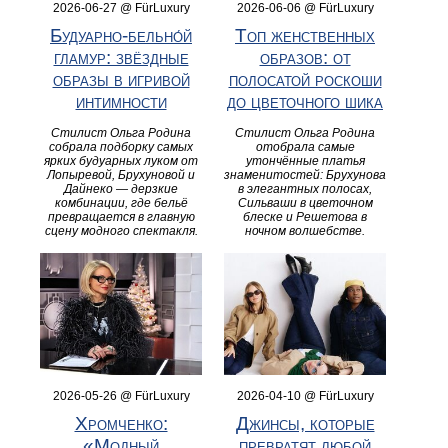
2026-06-27 @ FürLuxury
2026-06-06 @ FürLuxury
Будуарно‑бельно́й
Топ женственных
гламур: звёздные
образов: от
образы в игривой
полосатой роскоши
интимности
до цветочного шика
Стилист Ольга Родина
Стилист Ольга Родина
собрала подборку самых
отобрала самые
ярких будуарных луком от
утончённые платья
Лопыревой, Брухуновой и
знаменитостей: Брухунова
Дайнеко — дерзкие
в элегантных полосах,
комбинации, где бельё
Сильваши в цветочном
превращается в главную
блеске и Решетова в
сцену модного спектакля.
ночном волшебстве.
2026-05-26 @ FürLuxury
2026-04-10 @ FürLuxury
Хромченко:
Джинсы, которые
«Модный
превратят любой