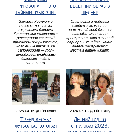
приговор» — это
весенний образ в
тайный язык элит
шедевр
Эвелина Хромченко
Стилисты и модницы
рассказала, что за
сходятся во мнении:
закрытыми дверями
правильный крой джинсов
бишоповских магазинов и
способен мгновенно
ресторанов «Модный
преобразить ваш весенний
приговор» обсуждают те,
гардероб. Узнайте, какие
кого вы бы никогда не
модели заслуживают
заподозрили — топ-
места в вашем шкафу.
менеджеры, владельцы
бизнесов, люди с
капиталом.
2026-04-16 @ FürLuxury
2026-07-13 @ FürLuxury
Тренд весны:
Летний гид по
футболка, которая
стрижкам 2026: