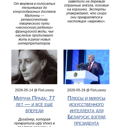
заметили на деревьях
От моряков в полосатых
странные гнёзда, похожие
тельняшках до
на корзинки. Эксперты
конусообразных доспехов
утверждают, что скоро
Мадонны —
они превратятся в
ретроспектива
настоящие «варежки».
творческого пути
«несносного ребенка»
французской моды, чье
наследие продолжает
жить в руках новых
интерпретаторов.
2026-05-14 @ FürLuxury
2026-05-29 @ FürLuxury
Миучча Прада: 77
Плюсы и минусы
лет — и всё ещё
искусственного
впереди
интеллекта для
Беларуси: взгляд
Дизайнер, которая
президента
превратила ugly shoes в