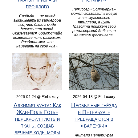
прошлого
Режиссер «Солтберна»
может возглавить новую
Свадьба — не повод
часть культового
выкидывать из гардероба
триллера, а Джон
всё, что было в моде
Траволта покажет свой
десять лет назад.
режиссерский дебют на
Оказывается, бридж-стайл
Каннском фестивале.
возвращается с размахом.
Разбираемся, что
надевать на своё «да».
2026-04-24 @ FürLuxury
2026-04-18 @ FürLuxury
Алхимия бунта: Как
Необычные гнёзда
Жан-Поль Готье
в Петербурге
перекроил плоть и
превращаются в
ткань, создав
«варежки»
вечные коды моды
Жители Петербурга