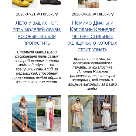
2026-07-21 @ FürLuxury
2026-04-18 @ FürLuxury
Лето у ваших ног:
Помимо Дианы и
пять моделей обуви,
Кэролайн Кеннеди:
которые нельзя
четыре стильные
пропустить
женщины, о которых
стоит узнать
Стилист Мария Шеди
раскрывает пять самых
Красота не вечна, но
востребованных летних
поступки остаются в
моделей обуви — от
памяти. Журналистка
воздушных сандалий до
Линетт Найслер
дерзких кед, способных
рассказывает о четырех
превратить любой образ в
женщинах, чей стиль и
яркое заявление стиля.
влияние выходили за рамки
моды.