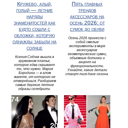
Кружево, алый,
Пять главных
голый — летние
трендов
наряды
аксессуаров на
знаменитостей как
осень 2026: от
будто сошли с
сумок до обуви
обложки, которую
Осень 2026 принесла с
однажды забыли на
собой смелые
эксперименты в мире
солнце
аксессуаров:
геометрические сумки,
Ксения Собчак вышла в
объемные ботинки и
кружевном платье,
акцент на
которое едва скрывает
функциональности.
то, что нужно. Мария
Узнайте, какие детали
Бородина — в алом
станут must-have сезона.
жакете, от которого не
отвернёшься. Разбираем
самые дерзкие летние
образы селебрити.