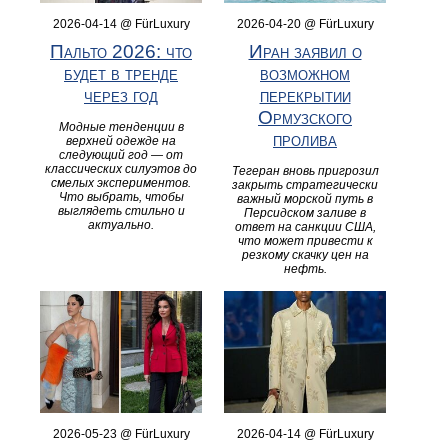
2026-04-14 @ FürLuxury
2026-04-20 @ FürLuxury
Пальто 2026: что
Иран заявил о
будет в тренде
возможном
через год
перекрытии
Ормузского
Модные тенденции в
пролива
верхней одежде на
следующий год — от
классических силуэтов до
Тегеран вновь пригрозил
смелых экспериментов.
закрыть стратегически
Что выбрать, чтобы
важный морской путь в
выглядеть стильно и
Персидском заливе в
актуально.
ответ на санкции США,
что может привести к
резкому скачку цен на
нефть.
2026-05-23 @ FürLuxury
2026-04-14 @ FürLuxury