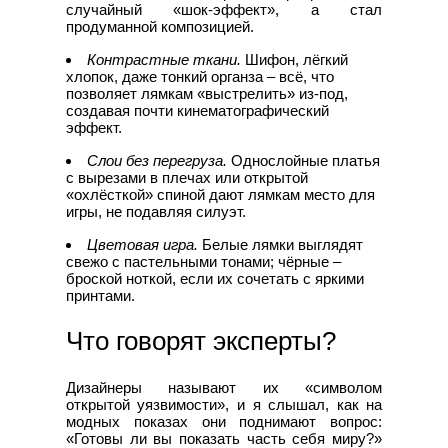
случайный «шок‑эффект», а стал
продуманной композицией.
Контрастные ткани.
Шифон, лёгкий
хлопок, даже тонкий органза – всё, что
позволяет лямкам «выстрелить» из‑под,
создавая почти кинематографический
эффект.
Слои без перегруза.
Однослойные платья
с вырезами в плечах или открытой
«охлёсткой» спиной дают лямкам место для
игры, не подавляя силуэт.
Цветовая игра.
Белые лямки выглядят
свежо с пастельными тонами; чёрные –
броской ноткой, если их сочетать с яркими
принтами.
Что говорят эксперты?
Дизайнеры называют их «символом
открытой уязвимости», и я слышал, как на
модных показах они поднимают вопрос:
«Готовы ли вы показать часть себя миру?»