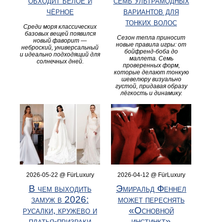
обходит белое и
семь ультрамодных
чёрное
вариантов для
тонких волос
Среди моря классических
базовых вещей появился
Сезон тепла приносит
новый фаворит —
новые правила игры: от
неброский, универсальный
бойфренд-боба до
и идеально подходящий для
маллета. Семь
солнечных дней.
проверенных форм,
которые делают тонкую
шевелюру визуально
густой, придавая образу
лёгкость и динамику.
2026-05-22 @ FürLuxury
2026-04-12 @ FürLuxury
В чем выходить
Эмиральд Феннел
замуж в 2026:
может переснять
русалки, кружево и
«Основной
платья-призраки
инстинкт»