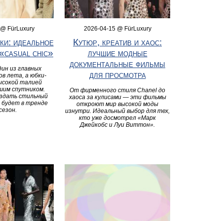
 @ FürLuxury
2026-04-15 @ FürLuxury
ки: идеальное
Кутюр, креатив и хаос:
 «casual chic»
лучшие модные
документальные фильмы
ин из главных
для просмотра
в лета, а юбки-
ысокой талией
шим спутником.
От фирменного стиля Chanel до
оздать стильный
хаоса за кулисами — эти фильмы
 будет в тренде
откроют мир высокой моды
сезон.
изнутри. Идеальный выбор для тех,
кто уже досмотрел «Марк
Джейкобс и Луи Виттон».