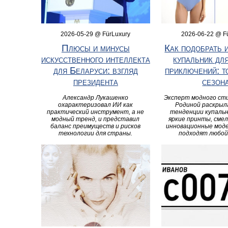
2026-05-29 @ FürLuxury
2026-06-22 @ F
Плюсы и минусы
Как подобрать 
искусственного интеллекта
купальник дл
для Беларуси: взгляд
приключений: т
президента
сезон
Александр Лукашенко
Эксперт модного ст
охарактеризовал ИИ как
Родиной раскрыл
практический инструмент, а не
тенденции купальн
модный тренд, и представил
яркие принты, смел
баланс преимуществ и рисков
инновационные мод
технологии для страны.
подходят любой