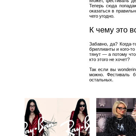
Может, фестиваль де
Теперь сюда попада
оказаться в правиль
чего угодно.
К чему это в
Забавно, да? Когда-
бриллианты и кого-то 
тянут — а потому что
кто этого не хочет?
Так если вы wonderi
можно. Фестиваль б
остальных.