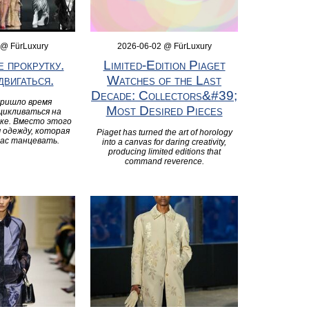
 @ FürLuxury
2026-06-02 @ FürLuxury
 прокрутку.
Limited‑Edition Piaget
двигаться.
Watches of the Last
Decade: Collectors&#39;
пришло время
Most Desired Pieces
цикливаться на
ске. Вместо этого
 одежду, которая
Piaget has turned the art of horology
ас танцевать.
into a canvas for daring creativity,
producing limited editions that
command reverence.