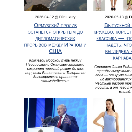
2026-04-12 @ FürLuxury
2026-05-13 @ F
Ормузский пролив
Выпускной 
останется открытым до
кружево, корсет
дипломатических
классика — чт
прорывов между Ираном и
надеть, чт
США
выглядела 
карнава
Ключевой морской путь между
Персидским и Оманским заливами
Стилист Ольга Роди
сохранит прежний режим до тех
тренды выпускных н
пор, пока Вашингтон и Тегеран не
года — от кружевны
договорятся о принципах
до викторианских
взаимодействия.
Честный разбор тог
носить, а от чего л
взгляд.