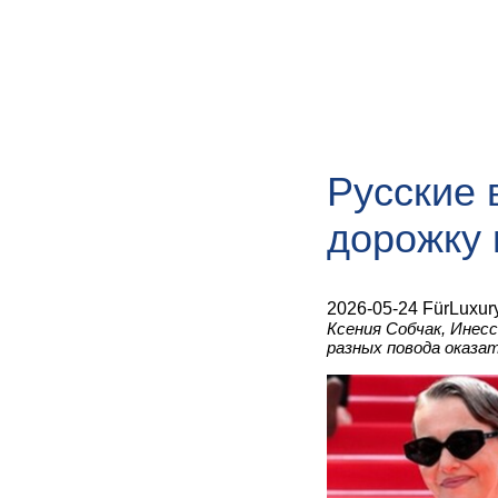
Русские 
дорожку 
2026-05-24 FürLuxur
Ксения Собчак, Инес
разных повода оказа