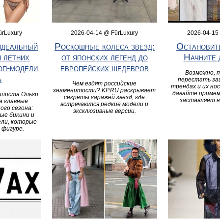
ürLuxury
2026-04-14 @ FürLuxury
2026-04-15
идеальный
Роскошные колеса звезд:
Остановите
я летних
от японских легенд до
Начните 
оп‑модели
европейских шедевров
Возможно, 
а
перестать за
Чем ездят российские
трендах и их но
знаменитости? KP.RU раскрывает
давайте примем
илиста Ольги
секреты гаражей звезд, где
заставляет н
а главные
встречаются редкие модели и
ого сезона:
эксклюзивные версии.
ые бикини и
ели, которые
 фигуре.