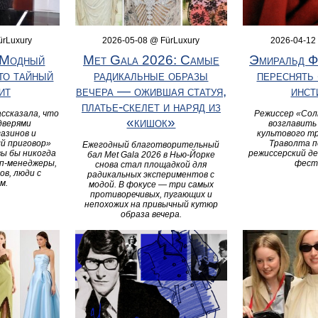
ürLuxury
2026-05-08 @ FürLuxury
2026-04-12
«Модный
Met Gala 2026: Самые
Эмиральд Ф
то тайный
радикальные образы
переснять
ит
вечера — ожившая статуя,
инст
платье-скелет и наряд из
ссказала, что
Режиссер «Со
«кишок»
дверями
возглавить
азинов и
культового тр
й приговор»
Траволта п
Ежегодный благотворительный
вы бы никогда
режиссерский д
бал Met Gala 2026 в Нью-Йорке
п-менеджеры,
фест
снова стал площадкой для
ов, люди с
радикальных экспериментов с
м.
модой. В фокусе — три самых
противоречивых, пугающих и
непохожих на привычный кутюр
образа вечера.