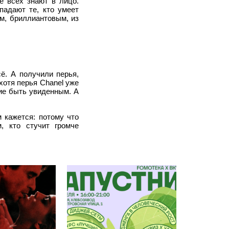
е всех знают в лицо.
адают те, кто умеет
м, бриллиантовым, из
ё. А получили перья,
 хотя перья Chanel уже
ние быть увиденным. А
 кажется: потому что
, кто стучит громче