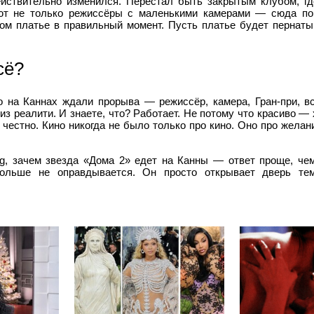
йствительно изменился. Перестал быть закрытым клубом, гд
ют не только режиссёры с маленькими камерами — сюда поп
ном платье в правильный момент. Пусть платье будет пернаты
сё?
то на Каннах ждали прорыва — режиссёр, камера, Гран-при, вс
из реалити. И знаете, что? Работает. Не потому что красиво —
 честно. Кино никогда не было только про кино. Оно про жела
ng, зачем звезда «Дома 2» едет на Канны — ответ проще, чем
ольше не оправдывается. Он просто открывает дверь тем