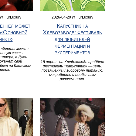
 @ FürLuxury
2026-04-20 @ FürLuxury
еннел может
Капустник на
 «Основной
Хлебозаводе: фестиваль
инкт»
для любителей
ферментации и
лтберна» может
экспериментов
 новую часть
иллера, а Джон
окажет свой
18 апреля на Хлебозаводе пройдет
ебют на Каннском
фестиваль «Капустник» — день,
ивале.
посвященный здоровому питанию,
микробиоте и необычным
развлечениям.