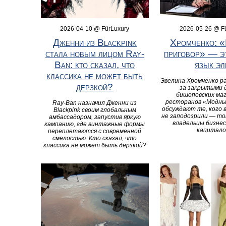
2026-04-10 @ FürLuxury
2026-05-26 @ F
Дженни из Blackpink
Хромченко: 
стала новым лицом Ray-
приговор» — э
Ban: кто сказал, что
язык эл
классика не может быть
Эвелина Хромченко ра
дерзкой?
за закрытыми 
бишоповских маг
ресторанов «Модны
Ray-Ban назначил Дженни из
обсуждают те, кого 
Blackpink своим глобальным
не заподозрили — то
амбассадором, запустив яркую
владельцы бизнес
кампанию, где винтажные формы
капитало
переплетаются с современной
смелостью. Кто сказал, что
классика не может быть дерзкой?