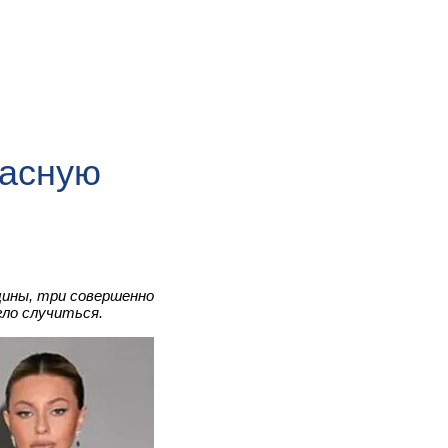
расную
щины, три совершенно
гло случиться.