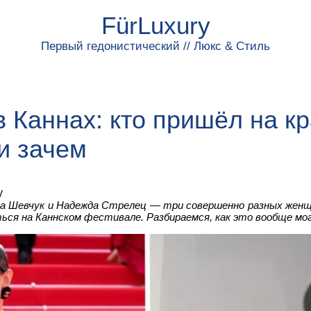
FürLuxury
Первый гедонистический // Люкс & Стиль
в Каннах: кто пришёл на к
и зачем
y
са Шевчук и Надежда Стрелец — три совершенно разных жен
ться на Каннском фестивале. Разбираемся, как это вообще мо