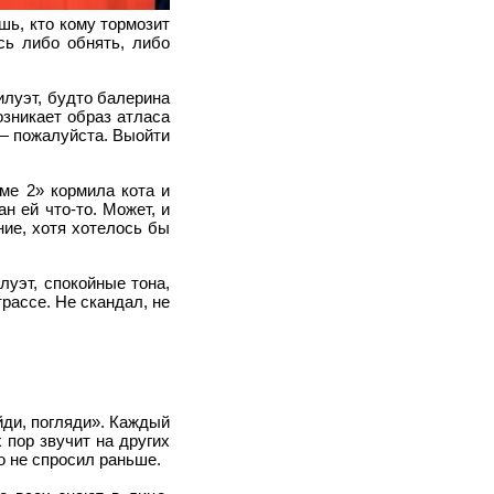
шь, кто кому тормозит
сь либо обнять, либо
луэт, будто балерина
озникает образ атласа
 — пожалуйста. Выойти
ме 2» кормила кота и
н ей что-то. Может, и
ие, хотя хотелось бы
уэт, спокойные тона,
рассе. Не скандал, не
йди, погляди». Каждый
 пор звучит на других
то не спросил раньше.