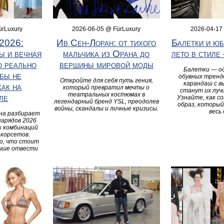
ürLuxury
2026-06-05 @ FürLuxury
2026-04-17
2026:
Ив Сен-Лоран: от тихого
Балетки и юб
ы и вечная
мальчика из Орана до
лето в стиле
о реально
вершины мировой моды
Балетки — од
обы не
обувных трендо
Откройте для себя путь гения,
карандаш с в
как на
который превратил мечты о
станут их луч
театральных костюмах в
ле
Узнайте, как с
легендарный бренд YSL, преодолев
образ, который
войны, скандалы и личные кризисы.
весь 
на разбирает
арядов 2026
х комбинаций
 корсетов.
о, что стоит
учше отвести