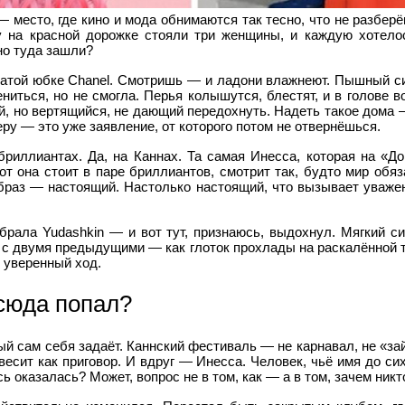
 место, где кино и мода обнимаются так тесно, что не разберё
у на красной дорожке стояли три женщины, и каждую хотело
но туда зашли?
натой юбке Chanel. Смотришь — и ладони влажнеют. Пышный си
ниться, но не смогла. Перья колышутся, блестят, и в голове в
й, но вертящийся, не дающий передохнуть. Надеть такое дома
еру — это уже заявление, от которого потом не отвернёшься.
риллиантах. Да, на Каннах. Та самая Инесса, которая на «До
от она стоит в паре бриллиантов, смотрит так, будто мир обяза
образ — настоящий. Настолько настоящий, что вызывает уважен
рала Yudashkin — и вот тут, признаюсь, выдохнул. Мягкий сил
м с двумя предыдущими — как глоток прохлады на раскалённой т
, уверенный ход.
сюда попал?
рый сам себя задаёт. Каннский фестиваль — не карнавал, не «за
весит как приговор. И вдруг — Инесса. Человек, чьё имя до сих
сь оказалась? Может, вопрос не в том, как — а в том, зачем ник