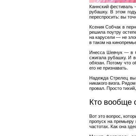
Каннский фестиваль —
рубашку. В этом год
переспросить: вы точ
Ксения Собчак в пер
решила поутру остепе
на карусели — не зло
в таком на кинопремь
Инесса Шевчук — в б
сжигала рубашку. И в
обязан. Потому что 
его не признавать.
Надежда Стрелец выб
никакого визга. Рядо
провал. Просто тихий
Кто вообще 
Вот это вопрос, кото
пропуск на премьеру 
частотах. Как она зде