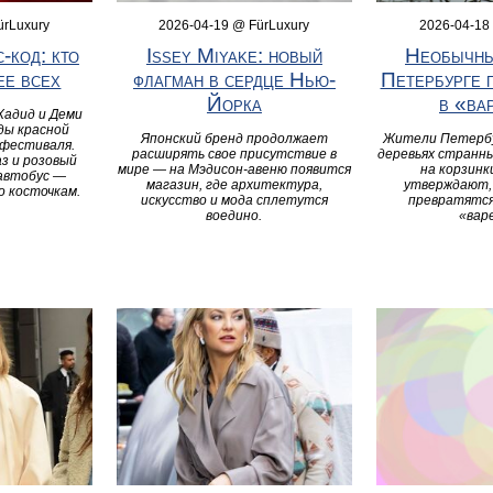
ürLuxury
2026-04-19 @ FürLuxury
2026-04-18
-код: кто
Issey Miyake: новый
Необычны
ее всех
флагман в сердце Нью-
Петербурге 
Йорка
в «ва
Хадид и Деми
ды красной
Японский бренд продолжает
Жители Петербу
 фестиваля.
расширять свое присутствие в
деревьях странны
аз и розовый
мире — на Мэдисон-авеню появится
на корзинк
автобус —
магазин, где архитектура,
утверждают, 
о косточкам.
искусство и мода сплетутся
превратятся
воедино.
«вар