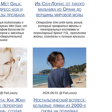
 Met Gala:
Ив Сен-Лоран: от тихого
дресс-код и
мальчика из Орана до
азы предбала
вершины мировой моды
ья подготовки к
Откройте для себя путь гения,
ерики Met Gala: от
который превратил мечты о
ффом Безосом до
театральных костюмах в
поров и звездных
легендарный бренд YSL, преодолев
редварительной
войны, скандалы и личные кризисы.
ринке.
 @ FürLuxury
2026-06-01 @ FürLuxury
та: Как Жан-
Ностальгический всплеск:
е перекроил
бельевые лямки из 2000‑х
ань, создав
снова на подиумах