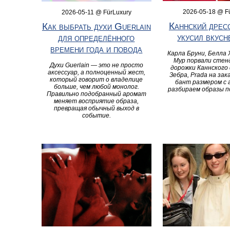
2026-05-18 @ F
2026-05-11 @ FürLuxury
Каннский дресс
Как выбрать духи Guerlain
укусил вкусн
для определённого
времени года и повода
Карла Бруни, Белла 
Мур порвали стен
Духи Guerlain — это не просто
дорожки Каннского
аксессуар, а полноценный жест,
Зебра, Prada на зак
который говорит о владелице
бант размером с 
больше, чем любой монолог.
разбираем образы п
Правильно подобранный аромат
меняет восприятие образа,
превращая обычный выход в
событие.