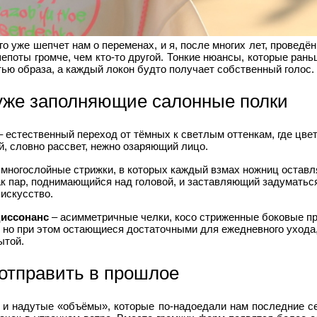
го уже шепчет нам о переменах, и я, после многих лет, проведё
епоты громче, чем кто‑то другой. Тонкие нюансы, которые ран
тью образа, а каждый локон будто получает собственный голос.
уже заполняющие салонные полки
 естественный переход от тёмных к светлым оттенкам, где цвет
й, словно рассвет, нежно озаряющий лицо.
 многослойные стрижки, в которых каждый взмах ножниц оставл
 пар, поднимающийся над головой, и заставляющий задуматься
 искусство.
диссонанс
– асимметричные челки, косо стриженные боковые п
 но при этом остающиеся достаточными для ежедневного ухода
ытой.
 отправить в прошлое
и надутые «объёмы», которые по‑надоедали нам последние сез