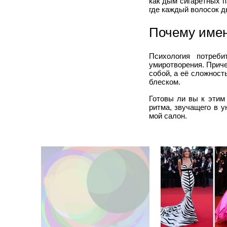
как дым сигаретных п
где каждый волосок д
Почему имен
Психология потреб
умиротворения. Приче
собой, а её сложност
блеском.
Готовы ли вы к этим
ритма, звучащего в 
мой салон.