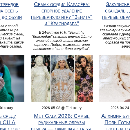
 трендов
Семак осудил Карасёва:
Закулисье
на осень
спорное удаление
скандалы, 
 до обуви
перевернуло игру "Зенита"
первые обр
и "Краснодара"
ла с собой
Разбор закулис
нты в мире
главному балу Ам
В 24-м туре РПЛ "Зенит" и
ические сумки,
скандала с Дже
"Краснодар" сыграли вничью 1:1, но
и акцент на
дресс-кодных с
главной темой стала красная
знайте, какие
образов на п
карточка Педро, вызвавшая гнев
have сезона.
вече
наставника "сине-бело-голубых".
ürLuxury
2026-05-08 @ FürLuxury
2026-04-24
 среди
Met Gala 2026: Самые
Алхимия бун
 в США
радикальные образы
Поль Готь
рического
вечера — ожившая статуя,
плоть и тк