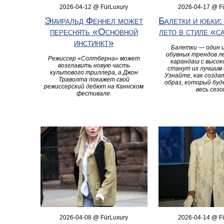
2026-04-12 @ FürLuxury
2026-04-17 @ F
Эмиральд Феннел может
Балетки и юбки:
переснять «Основной
лето в стиле «c
инстинкт»
Балетки — один и
обувных трендов ле
Режиссер «Солтберна» может
карандаш с высок
возглавить новую часть
станут их лучшим 
культового триллера, а Джон
Узнайте, как созда
Траволта покажет свой
образ, который буд
режиссерский дебют на Каннском
весь сезо
фестивале.
2026-04-08 @ FürLuxury
2026-04-14 @ F