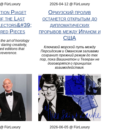
 @ FürLuxury
2026-04-12 @ FürLuxury
ition Piaget
Ормузский пролив
f the Last
останется открытым до
lectors&#39;
дипломатических
red Pieces
прорывов между Ираном и
США
the art of horology
 daring creativity,
Ключевой морской путь между
ed editions that
Персидским и Оманским заливами
reverence.
сохранит прежний режим до тех
пор, пока Вашингтон и Тегеран не
договорятся о принципах
взаимодействия.
 @ FürLuxury
2026-06-05 @ FürLuxury