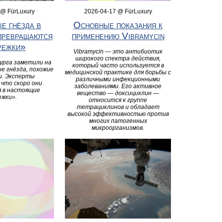
 @ FürLuxury
2026-04-17 @ FürLuxury
е гнёзда в
Основные показания к
превращаются
применению Vibramycin
режки»
Vibramycin — это антибиотик
широкого спектра действия,
рга заметили на
который часто используется в
е гнёзда, похожие
медицинской практике для борьбы с
и. Эксперты
различными инфекционными
что скоро они
заболеваниями. Его активное
 в настоящие
вещество — доксициклин —
ежки».
относится к группе
тетрациклинов и обладает
высокой эффективностью против
многих патогенных
микроорганизмов.