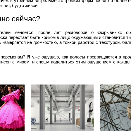
ачек в утреннем ветре. Вместо громких форм появятся более 
ышит, будто живой.
но сейчас?
ителей меняется: после лет разговоров о «взрывных» о
ска перестаёт быть криком в лицо окружающим и становится т
ь измеряется не громкостью, а тонкой работой с текстурой, ба
 переменам? Я уже ощущаю, как волосы превращаются в про
унисон с миром, и спешу поделиться этим ощущением с каждым