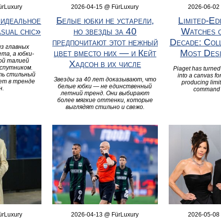
ürLuxury
2026-04-15 @ FürLuxury
2026-06-02
 идеальное
Белые юбки не устарели,
Limited‑Ed
asual chic»
но звезды за 40
Watches o
предпочитают этот нежный
Decade: Col
з главных
цвет вместо них — и Кейт
Most Desi
та, а юбки-
ой талией
Хадсон в их числе
спутником.
Piaget has turned 
ть стильный
into a canvas for
Звезды за 40 лет доказывают, что
ет в тренде
producing limit
белые юбки — не единственный
н.
command 
летний тренд. Они выбирают
более мягкие оттенки, которые
выглядят стильно и свежо.
ürLuxury
2026-04-13 @ FürLuxury
2026-05-08