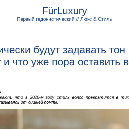
FürLuxury
Первый гедонистический // Люкс & Стиль
ически будут задавать тон 
у и что уже пора оставить в
м
y
вают, что в 2026‑м году стиль волос превратится в тих
азываясь от лишней помпы.