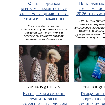
Светлые джинсы
Пять главных
вернулись: какие обувь и
аксессуаров 
аксессуары сделают образ
2026: от сумок
ярким и небанальным
Осень 2026 принес
смелые экспериме
Светлые джинсы вновь
аксессуаров: геометр
завоевывают улицы мегаполисов.
объемные ботинки 
Разбираемся, какие обувь и
функциональности. У
аксессуары помогут создать
детали станут must-
стильный и необычный лук.
2026-04-15 @ FürLuxury
2026-04-09 @ F
Кутюр, креатив и хаос:
Рождаемость
лучшие модные
подростков
документальные фильмы
достигла исто