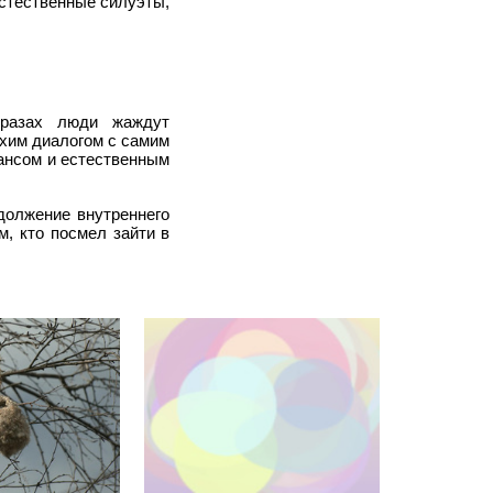
естественные силуэты,
бразах люди жаждут
ихим диалогом с самим
лансом и естественным
должение внутреннего
, кто посмел зайти в