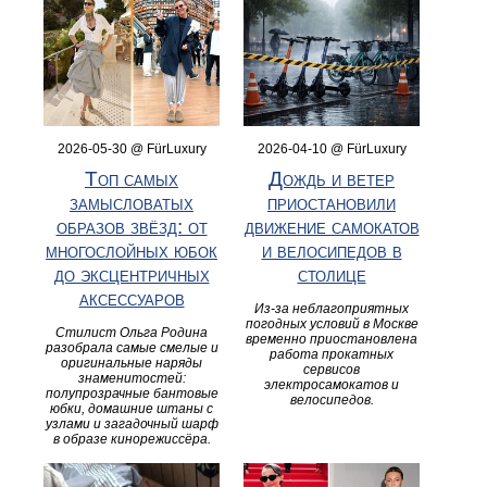
2026-05-30 @ FürLuxury
2026-04-10 @ FürLuxury
Топ самых
Дождь и ветер
замысловатых
приостановили
образов звёзд: от
движение самокатов
многослойных юбок
и велосипедов в
до эксцентричных
столице
аксессуаров
Из-за неблагоприятных
погодных условий в Москве
Стилист Ольга Родина
временно приостановлена
разобрала самые смелые и
работа прокатных
оригинальные наряды
сервисов
знаменитостей:
электросамокатов и
полупрозрачные бантовые
велосипедов.
юбки, домашние штаны с
узлами и загадочный шарф
в образе кинорежиссёра.