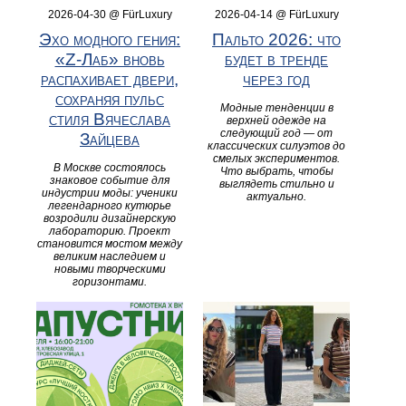
2026-04-30 @ FürLuxury
2026-04-14 @ FürLuxury
Эхо модного гения:
Пальто 2026: что
«Z-Лаб» вновь
будет в тренде
распахивает двери,
через год
сохраняя пульс
Модные тенденции в
стиля Вячеслава
верхней одежде на
следующий год — от
Зайцева
классических силуэтов до
смелых экспериментов.
В Москве состоялось
Что выбрать, чтобы
знаковое событие для
выглядеть стильно и
индустрии моды: ученики
актуально.
легендарного кутюрье
возродили дизайнерскую
лабораторию. Проект
становится мостом между
великим наследием и
новыми творческими
горизонтами.