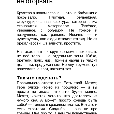
не оторвать
Кружево в новом сезоне — это не бабушкино
покрывало. Плотная, рельефная,
структурированная фактура, которая сама
становится материалом. Тяжёлое,
уверенное, с объёмом. Не тонкое и
воздушное, как раньше. Носишь — и
чувствуешь, как люди отводят взгляд. Не от
брезгливости. От зависти, простите.
На таких платьях кружево может покрывать
не всё тело — а отдельные зоны. Юбка,
бретели, пояс, низ. Причём наряд выглядит
цельным, продуманным. Не «ну, кружево тут
повесили», а «вот, наконец-то».
Так что надевать?
Правильного ответа нет. Есть твой. Может,
тебе ближе что-то из прошлого — и ты
просто не знала, что это будет модно.
Может, хочется чего-то, что досталось из
чужого сна. А может, просто хочешь быть
собой — только в красивом платье. Вот это и
есть стратегия. Свадьба — она не про
тренды. Она про то, в чём ты почувствуешь