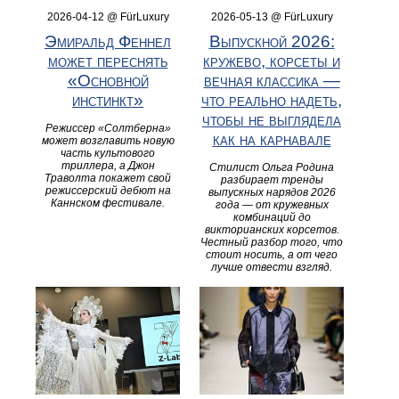
2026-04-12 @ FürLuxury
2026-05-13 @ FürLuxury
Эмиральд Феннел
Выпускной 2026:
может переснять
кружево, корсеты и
«Основной
вечная классика —
инстинкт»
что реально надеть,
чтобы не выглядела
Режиссер «Солтберна»
как на карнавале
может возглавить новую
часть культового
триллера, а Джон
Стилист Ольга Родина
Траволта покажет свой
разбирает тренды
режиссерский дебют на
выпускных нарядов 2026
Каннском фестивале.
года — от кружевных
комбинаций до
викторианских корсетов.
Честный разбор того, что
стоит носить, а от чего
лучше отвести взгляд.