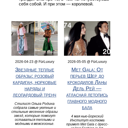
себя собой. И при этом — королевой.
2026-04-23 @ FürLuxury
2026-05-05 @ FürLuxury
Звездные теплые
Met Gala: От
образы: розовый
перьев Шер до
кардиган, норковые
крокодилов Ланы
наряды и
Дель Рей —
леопардовый тренч
атласная летопись
главного модного
Стилист Ольга Родина
бала
собрала самые уютные и
стильные весенние образы
звезд, которые помогут
4 мая нью-йоркский
оставаться теплыми и
Институт костюма
модными в межсезонье.
примет Met Gala с дресс-