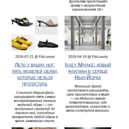
Зрителям представят
драму с возрастным
ограничением 18+.
2026-07-21 @ FürLuxury
2026-04-19 @ FürLuxury
Лето у ваших ног:
Issey Miyake: новый
пять моделей обуви,
флагман в сердце
которые нельзя
Нью-Йорка
пропустить
Японский бренд
продолжает расширять
Стилист Мария Шеди
свое присутствие в мире
раскрывает пять самых
— на Мэдисон-авеню
востребованных летних
появится магазин, где
моделей обуви — от
архитектура, искусство и
воздушных сандалий до
мода сплетутся воедино.
дерзких кед, способных
превратить любой образ в
яркое заявление стиля.