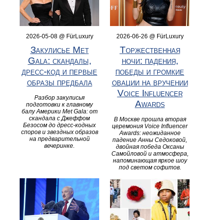
2026-05-08 @ FürLuxury
2026-06-26 @ FürLuxury
Закулисье Met
Торжественная
Gala: скандалы,
ночи: падения,
дресс-код и первые
победы и громкие
образы предбала
овации на вручении
Voice Influencer
Разбор закулисья
Awards
подготовки к главному
балу Америки Met Gala: от
скандала с Джеффом
В Москве прошла вторая
Безосом до дресс-кодных
церемония Voice Influencer
споров и звездных образов
Awards: неожиданное
на предварительной
падение Анны Седоковой,
вечеринке.
двойная победа Оксаны
Самойловой и атмосфера,
напоминающая яркое шоу
под светом софитов.