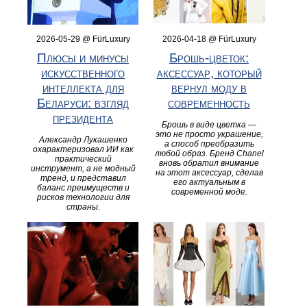
2026-05-29 @ FürLuxury
2026-04-18 @ FürLuxury
Плюсы и минусы
Брошь-цветок:
искусственного
аксессуар, который
интеллекта для
вернул моду в
Беларуси: взгляд
современность
президента
Брошь в виде цветка —
это не просто украшение,
Александр Лукашенко
а способ преобразить
охарактеризовал ИИ как
любой образ. Бренд Chanel
практический
вновь обратил внимание
инструмент, а не модный
на этот аксессуар, сделав
тренд, и представил
его актуальным в
баланс преимуществ и
современной моде.
рисков технологии для
страны.