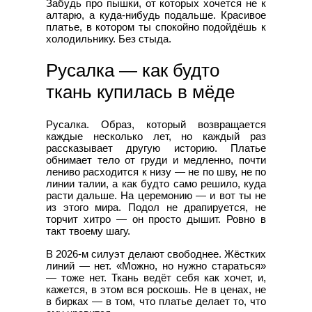
Забудь про пышки, от которых хочется не к
алтарю, а куда-нибудь подальше. Красивое
платье, в котором ты спокойно подойдёшь к
холодильнику. Без стыда.
Русалка — как будто
ткань купилась в мёде
Русалка. Образ, который возвращается
каждые несколько лет, но каждый раз
рассказывает другую историю. Платье
обнимает тело от груди и медленно, почти
лениво расходится к низу — не по шву, не по
линии талии, а как будто само решило, куда
расти дальше. На церемонию — и вот ты не
из этого мира. Подол не драпируется, не
торчит хитро — он просто дышит. Ровно в
такт твоему шагу.
В 2026-м силуэт делают свободнее. Жёстких
линий — нет. «Можно, но нужно стараться»
— тоже нет. Ткань ведёт себя как хочет, и,
кажется, в этом вся роскошь. Не в ценах, не
в бирках — в том, что платье делает то, что