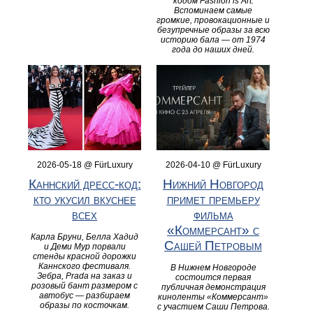
кодом Fashion is Art.
Вспоминаем самые
громкие, провокационные и
безупречные образы за всю
историю бала — от 1974
года до наших дней.
2026-05-18 @ FürLuxury
2026-04-10 @ FürLuxury
Каннский дресс-код:
Нижний Новгород
кто укусил вкуснее
примет премьеру
всех
фильма
«Коммерсант» с
Карла Бруни, Белла Хадид
Сашей Петровым
и Деми Мур порвали
стенды красной дорожки
Каннского фестиваля.
В Нижнем Новгороде
Зебра, Prada на заказ и
состоится первая
розовый бант размером с
публичная демонстрация
автобус — разбираем
киноленты «Коммерсант»
образы по косточкам.
с участием Саши Петрова.