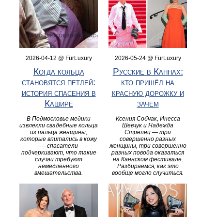
2026-04-12 @ FürLuxury
2026-05-24 @ FürLuxury
Когда кольца
Русские в Каннах:
становятся петлей:
кто пришёл на
история спасения в
красную дорожку и
Кашире
зачем
В Подмосковье медики
Ксения Собчак, Инесса
извлекли свадебные кольца
Шевчук и Надежда
из пальца женщины,
Стрелец — три
которые впитались в кожу
совершенно разных
— спасатели
женщины, три совершенно
подчеркивают, что такие
разных повода оказаться
случаи требуют
на Каннском фестивале.
немедленного
Разбираемся, как это
вмешательства.
вообще могло случиться.