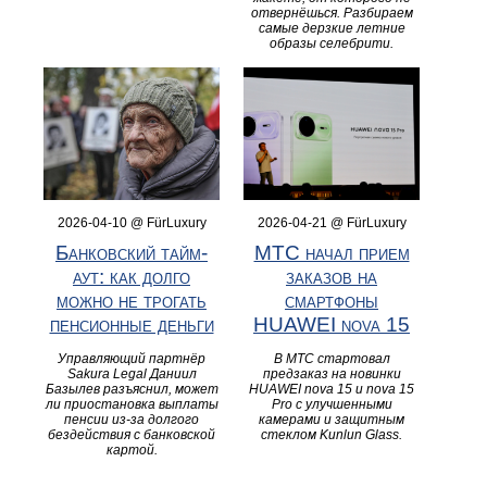
отвернёшься. Разбираем
самые дерзкие летние
образы селебрити.
2026-04-10 @ FürLuxury
2026-04-21 @ FürLuxury
Банковский тайм-
МТС начал прием
аут: как долго
заказов на
можно не трогать
смартфоны
пенсионные деньги
HUAWEI nova 15
Управляющий партнёр
В МТС стартовал
Sakura Legal Даниил
предзаказ на новинки
Базылев разъяснил, может
HUAWEI nova 15 и nova 15
ли приостановка выплаты
Pro с улучшенными
пенсии из-за долгого
камерами и защитным
бездействия с банковской
стеклом Kunlun Glass.
картой.