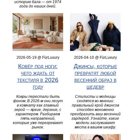
историю бала — от 1974
года до наших дней.
2026-05-19 @ FürLuxury
2026-04-10 @ FürLuxury
Ковёр под ноги:
Джинсы, которые
чего ждать от
превратят любой
текстиля в 2026
весенний образ в
году
шедевр
Ковры перестали быть
Стилисты и модницы
фоном. В 2026-м они лезут
сходятся во мнении:
в комнату как главный
правильный крой джинсов
герой — яркие, дерзкие, с
способен мгновенно
характером. Разбираем
преобразить ваш весенний
пять направлений,
гардероб. Узнайте, какие
которые уже перегревают
модели заслуживают
рынок.
места в вашем шкафу.