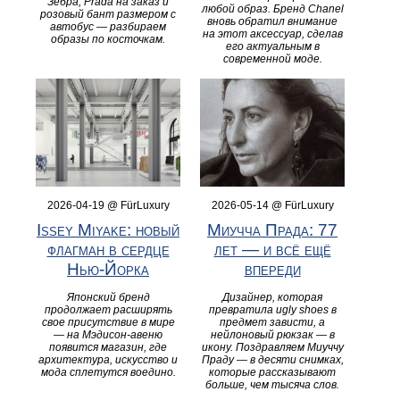
Зебра, Prada на заказ и
любой образ. Бренд Chanel
розовый бант размером с
вновь обратил внимание
автобус — разбираем
на этот аксессуар, сделав
образы по косточкам.
его актуальным в
современной моде.
2026-04-19 @ FürLuxury
2026-05-14 @ FürLuxury
Issey Miyake: новый
Миучча Прада: 77
флагман в сердце
лет — и всё ещё
Нью-Йорка
впереди
Японский бренд
Дизайнер, которая
продолжает расширять
превратила ugly shoes в
свое присутствие в мире
предмет зависти, а
— на Мэдисон-авеню
нейлоновый рюкзак — в
появится магазин, где
икону. Поздравляем Миуччу
архитектура, искусство и
Праду — в десяти снимках,
мода сплетутся воедино.
которые рассказывают
больше, чем тысяча слов.