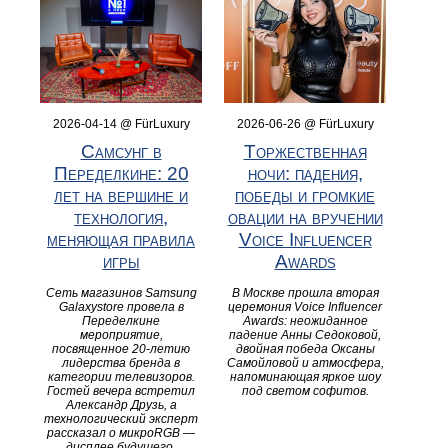
2026-04-14 @ FürLuxury
2026-06-26 @ FürLuxury
Самсунг в
Торжественная
Переделкине: 20
ночи: падения,
лет на вершине и
победы и громкие
технология,
овации на вручении
меняющая правила
Voice Influencer
игры
Awards
Сеть магазинов Samsung
В Москве прошла вторая
Galaxystore провела в
церемония Voice Influencer
Переделкине
Awards: неожиданное
мероприятие,
падение Анны Седоковой,
посвященное 20-летию
двойная победа Оксаны
лидерства бренда в
Самойловой и атмосфера,
категории телевизоров.
напоминающая яркое шоу
Гостей вечера встретил
под светом софитов.
Александр Друзь, а
технологический эксперт
рассказал о микроRGB —
дисплее будущего.