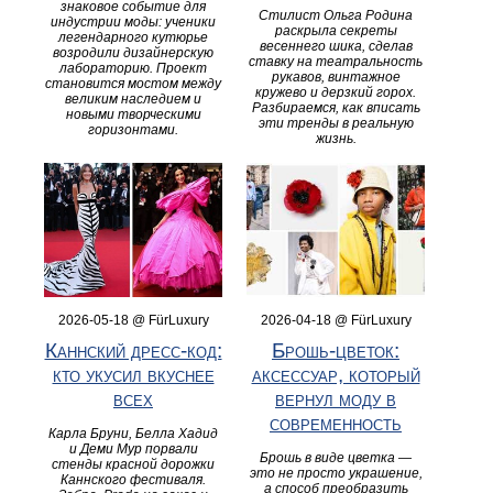
знаковое событие для
Стилист Ольга Родина
индустрии моды: ученики
раскрыла секреты
легендарного кутюрье
весеннего шика, сделав
возродили дизайнерскую
ставку на театральность
лабораторию. Проект
рукавов, винтажное
становится мостом между
кружево и дерзкий горох.
великим наследием и
Разбираемся, как вписать
новыми творческими
эти тренды в реальную
горизонтами.
жизнь.
2026-05-18 @ FürLuxury
2026-04-18 @ FürLuxury
Каннский дресс-код:
Брошь-цветок:
кто укусил вкуснее
аксессуар, который
всех
вернул моду в
современность
Карла Бруни, Белла Хадид
и Деми Мур порвали
Брошь в виде цветка —
стенды красной дорожки
это не просто украшение,
Каннского фестиваля.
а способ преобразить