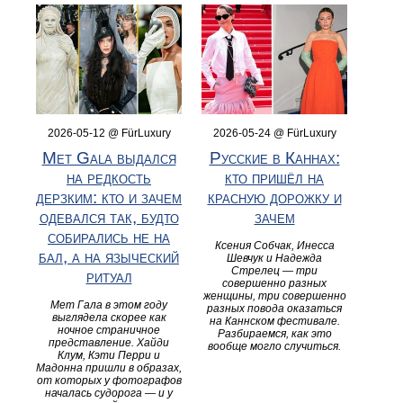
2026-05-12 @ FürLuxury
2026-05-24 @ FürLuxury
Met Gala выдался
Русские в Каннах:
на редкость
кто пришёл на
дерзким: кто и зачем
красную дорожку и
одевался так, будто
зачем
собирались не на
Ксения Собчак, Инесса
бал, а на языческий
Шевчук и Надежда
Стрелец — три
ритуал
совершенно разных
женщины, три совершенно
Мет Гала в этом году
разных повода оказаться
выглядела скорее как
на Каннском фестивале.
ночное страничное
Разбираемся, как это
представление. Хайди
вообще могло случиться.
Клум, Кэти Перри и
Мадонна пришли в образах,
от которых у фотографов
началась судорога — и у