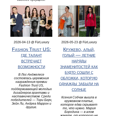
2026-04-13 @ FürLuxury
2026-05-23 @ FürLuxury
Fashion Trust US:
Кружево, алый,
где талант
голый — летние
встречает
наряды
возможности
знаменитостей как
будто сошли с
В Лос-Анджелесе
обложки, которую
состоялась церемония
награждения премии
однажды забыли на
Fashion Trust US,
солнце
поддерживающей молодых
дизайнеров грантами и
наставничеством. Среди
Ксения Собчак вышла в
победителей — Тори Берч,
кружевном платье,
Зейн Ли, Андреа Маррон и
которое едва скрывает
другие.
то, что нужно. Мария
Бородина — в алом
жакете, от которого не