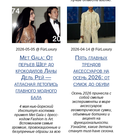
лучше отвести взгляд.
2026-05-05 @ FürLuxury
2026-04-14 @ FürLuxury
Met Gala: От
Пять главных
перьев Шер до
трендов
крокодилов Ланы
аксессуаров на
Дель Рей —
осень 2026: от
атласная летопись
сумок до обуви
главного модного
Осень 2026 принесла с
бала
собой смелые
эксперименты в мире
аксессуаров:
4 мая нью-йоркский
геометрические сумки,
Институт костюма
объемные ботинки и
примет Met Gala с дресс-
акцент на
кодом Fashion is Art.
функциональности.
Вспоминаем самые
Узнайте, какие детали
громкие, провокационные и
станут must-have сезона.
безупречные образы за всю