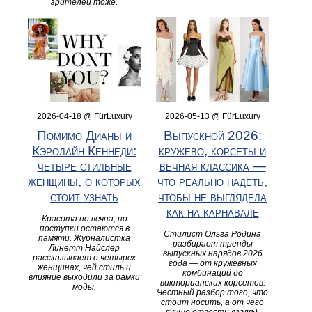
зрителей тоже.
2026-04-18 @ FürLuxury
2026-05-13 @ FürLuxury
Помимо Дианы и
Выпускной 2026:
Кэролайн Кеннеди:
кружево, корсеты и
четыре стильные
вечная классика —
женщины, о которых
что реально надеть,
стоит узнать
чтобы не выглядела
как на карнавале
Красота не вечна, но
поступки остаются в
Стилист Ольга Родина
памяти. Журналистка
разбирает тренды
Линетт Найслер
выпускных нарядов 2026
рассказывает о четырех
года — от кружевных
женщинах, чей стиль и
комбинаций до
влияние выходили за рамки
викторианских корсетов.
моды.
Честный разбор того, что
стоит носить, а от чего