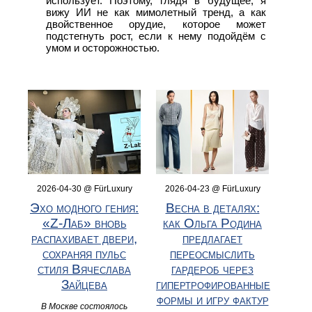
использует. Поэтому, глядя в будущее, я
вижу ИИ не как мимолетный тренд, а как
двойственное орудие, которое может
подстегнуть рост, если к нему подойдём с
умом и осторожностью.
2026-04-30 @ FürLuxury
2026-04-23 @ FürLuxury
Эхо модного гения:
Весна в деталях:
«Z-Лаб» вновь
как Ольга Родина
распахивает двери,
предлагает
сохраняя пульс
переосмыслить
стиля Вячеслава
гардероб через
Зайцева
гипертрофированные
формы и игру фактур
В Москве состоялось