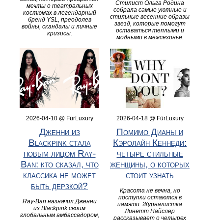
Стилист Ольга Родина
мечты о театральных
собрала самые уютные и
костюмах в легендарный
стильные весенние образы
бренд YSL, преодолев
звезд, которые помогут
войны, скандалы и личные
оставаться теплыми и
кризисы.
модными в межсезонье.
2026-04-10 @ FürLuxury
2026-04-18 @ FürLuxury
Дженни из
Помимо Дианы и
Blackpink стала
Кэролайн Кеннеди:
новым лицом Ray-
четыре стильные
Ban: кто сказал, что
женщины, о которых
классика не может
стоит узнать
быть дерзкой?
Красота не вечна, но
поступки остаются в
Ray-Ban назначил Дженни
памяти. Журналистка
из Blackpink своим
Линетт Найслер
глобальным амбассадором,
рассказывает о четырех