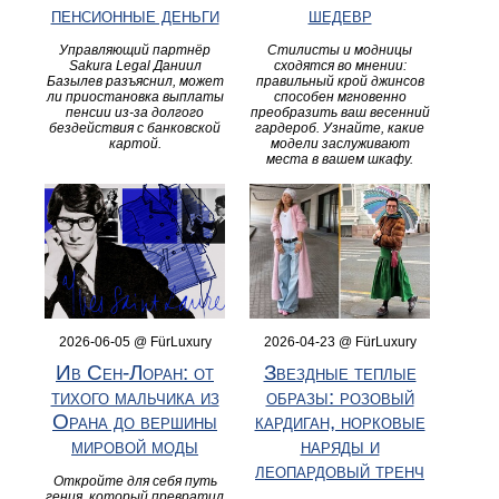
пенсионные деньги
шедевр
Управляющий партнёр
Стилисты и модницы
Sakura Legal Даниил
сходятся во мнении:
Базылев разъяснил, может
правильный крой джинсов
ли приостановка выплаты
способен мгновенно
пенсии из-за долгого
преобразить ваш весенний
бездействия с банковской
гардероб. Узнайте, какие
картой.
модели заслуживают
места в вашем шкафу.
2026-06-05 @ FürLuxury
2026-04-23 @ FürLuxury
Ив Сен-Лоран: от
Звездные теплые
тихого мальчика из
образы: розовый
Орана до вершины
кардиган, норковые
мировой моды
наряды и
леопардовый тренч
Откройте для себя путь
гения, который превратил