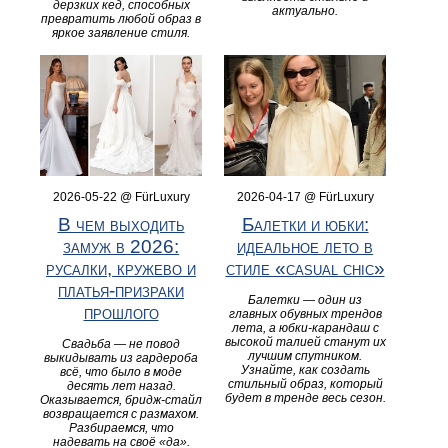
дерзких кед, способных
актуально.
превратить любой образ в
яркое заявление стиля.
2026-05-22 @ FürLuxury
2026-04-17 @ FürLuxury
В чем выходить
Балетки и юбки:
замуж в 2026:
идеальное лето в
русалки, кружево и
стиле «casual chic»
платья-призраки
Балетки — один из
прошлого
главных обувных трендов
лета, а юбки-карандаш с
высокой талией станут их
Свадьба — не повод
лучшим спутником.
выкидывать из гардероба
Узнайте, как создать
всё, что было в моде
стильный образ, который
десять лет назад.
будет в тренде весь сезон.
Оказывается, бридж-стайл
возвращается с размахом.
Разбираемся, что
надевать на своё «да».