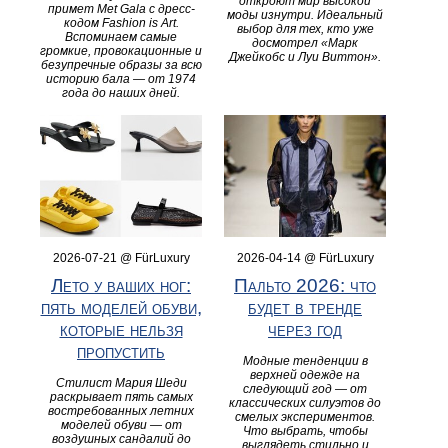
откроют мир высокой
примет Met Gala с дресс-
моды изнутри. Идеальный
кодом Fashion is Art.
выбор для тех, кто уже
Вспоминаем самые
досмотрел «Марк
громкие, провокационные и
Джейкобс и Луи Виттон».
безупречные образы за всю
историю бала — от 1974
года до наших дней.
2026-07-21 @ FürLuxury
2026-04-14 @ FürLuxury
Лето у ваших ног:
Пальто 2026: что
пять моделей обуви,
будет в тренде
которые нельзя
через год
пропустить
Модные тенденции в
верхней одежде на
Стилист Мария Шеди
следующий год — от
раскрывает пять самых
классических силуэтов до
востребованных летних
смелых экспериментов.
моделей обуви — от
Что выбрать, чтобы
воздушных сандалий до
выглядеть стильно и