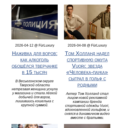
2026-04-12 @ FürLuxury
2026-04-08 @ FürLuxury
Наживка для воров:
Том Холланд надел
как алкоголь
спортивную омута
обошёлся тверчанке
Vuori: звезда
в 15 тысяч
«Человека-паука»
сыграл в гольф с
В Весьегонском округе
родными
Тверской области
нетрезвая женщина уснула
у магазина и стала лёгкой
Актер Том Холланд стал
добычей для воров,
лицом новой рекламной
лишившись кошелька с
кампании бренда
крупной суммой.
спортивной одежды Vuori,
вдохновленной гольфом, и
снялся в динамичном видео
вместе с братьями.