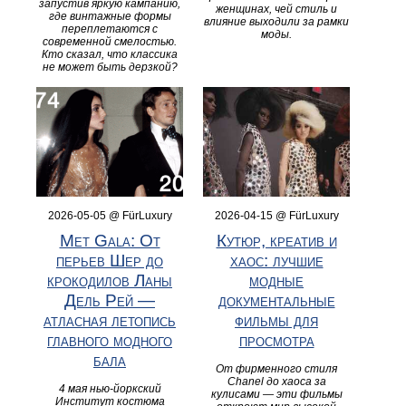
запустив яркую кампанию,
женщинах, чей стиль и
где винтажные формы
влияние выходили за рамки
переплетаются с
моды.
современной смелостью.
Кто сказал, что классика
не может быть дерзкой?
2026-05-05 @ FürLuxury
2026-04-15 @ FürLuxury
Met Gala: От
Кутюр, креатив и
перьев Шер до
хаос: лучшие
крокодилов Ланы
модные
Дель Рей —
документальные
атласная летопись
фильмы для
главного модного
просмотра
бала
От фирменного стиля
Chanel до хаоса за
4 мая нью-йоркский
кулисами — эти фильмы
Институт костюма