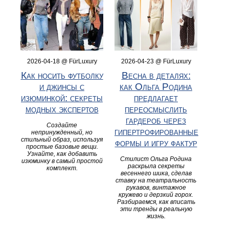
2026-04-18 @ FürLuxury
2026-04-23 @ FürLuxury
Как носить футболку
Весна в деталях:
и джинсы с
как Ольга Родина
изюминкой: секреты
предлагает
модных экспертов
переосмыслить
гардероб через
Создайте
гипертрофированные
непринужденный, но
стильный образ, используя
формы и игру фактур
простые базовые вещи.
Узнайте, как добавить
Стилист Ольга Родина
изюминку в самый простой
раскрыла секреты
комплект.
весеннего шика, сделав
ставку на театральность
рукавов, винтажное
кружево и дерзкий горох.
Разбираемся, как вписать
эти тренды в реальную
жизнь.