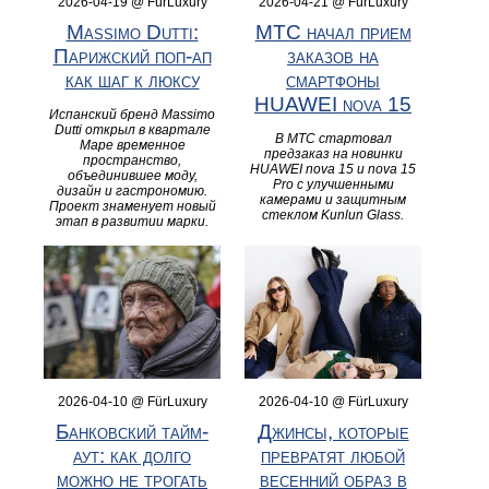
2026-04-19 @ FürLuxury
2026-04-21 @ FürLuxury
Massimo Dutti:
МТС начал прием
Парижский поп-ап
заказов на
как шаг к люксу
смартфоны
HUAWEI nova 15
Испанский бренд Massimo
Dutti открыл в квартале
В МТС стартовал
Маре временное
предзаказ на новинки
пространство,
HUAWEI nova 15 и nova 15
объединившее моду,
Pro с улучшенными
дизайн и гастрономию.
камерами и защитным
Проект знаменует новый
стеклом Kunlun Glass.
этап в развитии марки.
2026-04-10 @ FürLuxury
2026-04-10 @ FürLuxury
Банковский тайм-
Джинсы, которые
аут: как долго
превратят любой
можно не трогать
весенний образ в