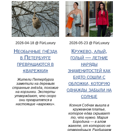
2026-04-18 @ FürLuxury
2026-05-23 @ FürLuxury
Необычные гнёзда
Кружево, алый,
в Петербурге
голый — летние
превращаются в
наряды
«варежки»
знаменитостей как
будто сошли с
Жители Петербурга
обложки, которую
заметили на деревьях
странные гнёзда, похожие
однажды забыли на
на корзинки. Эксперты
солнце
утверждают, что скоро
они превратятся в
настоящие «варежки».
Ксения Собчак вышла в
кружевном платье,
которое едва скрывает
то, что нужно. Мария
Бородина — в алом
жакете, от которого не
отвернёшься. Разбираем