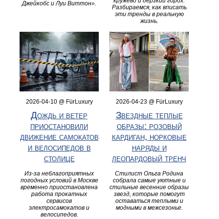
кружево и дерзкий горох.
Джейкобс и Луи Виттон».
Разбираемся, как вписать
эти тренды в реальную
жизнь.
2026-04-10 @ FürLuxury
2026-04-23 @ FürLuxury
Дождь и ветер
Звездные теплые
приостановили
образы: розовый
движение самокатов
кардиган, норковые
и велосипедов в
наряды и
столице
леопардовый тренч
Из-за неблагоприятных
Стилист Ольга Родина
погодных условий в Москве
собрала самые уютные и
временно приостановлена
стильные весенние образы
работа прокатных
звезд, которые помогут
сервисов
оставаться теплыми и
электросамокатов и
модными в межсезонье.
велосипедов.