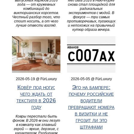
выпускных нарядов 2026
Met Gala 2026 в Нью-Йорке
года — от кружевных
снова стал площадкой для
комбинаций до
радикальных
викторианских корсетов.
экспериментов с модой. В
Честный разбор того, что
фокусе — три самых
стоит носить, а от чего
противоречивых, пугающих
лучше отвести взгляд.
и непохожих на привычный
кутюр образа вечера.
2026-05-19 @ FürLuxury
2026-05-05 @ FürLuxury
Ковёр под ноги:
Эго на бампере:
чего ждать от
почему российские
текстиля в 2026
водители
году
превращают номера
в визитки и не
Ковры перестали быть
грозит ли это
фоном. В 2026-м они лезут
в комнату как главный
штрафами
герой — яркие, дерзкие, с
характером. Разбираем