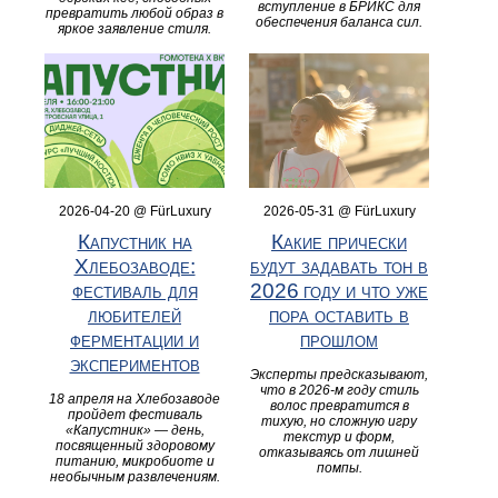
вступление в БРИКС для
превратить любой образ в
обеспечения баланса сил.
яркое заявление стиля.
2026-04-20 @ FürLuxury
2026-05-31 @ FürLuxury
Капустник на
Какие прически
Хлебозаводе:
будут задавать тон в
фестиваль для
2026 году и что уже
любителей
пора оставить в
ферментации и
прошлом
экспериментов
Эксперты предсказывают,
что в 2026‑м году стиль
18 апреля на Хлебозаводе
волос превратится в
пройдет фестиваль
тихую, но сложную игру
«Капустник» — день,
текстур и форм,
посвященный здоровому
отказываясь от лишней
питанию, микробиоте и
помпы.
необычным развлечениям.