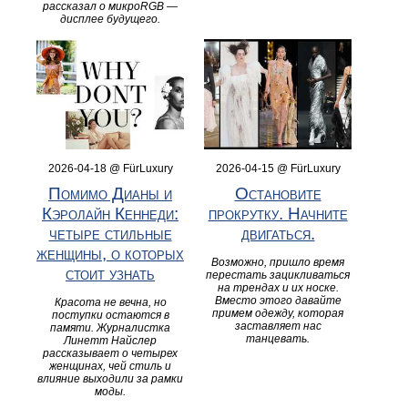
рассказал о микроRGB —
дисплее будущего.
2026-04-18 @ FürLuxury
2026-04-15 @ FürLuxury
Помимо Дианы и
Остановите
Кэролайн Кеннеди:
прокрутку. Начните
четыре стильные
двигаться.
женщины, о которых
Возможно, пришло время
стоит узнать
перестать зацикливаться
на трендах и их носке.
Вместо этого давайте
Красота не вечна, но
примем одежду, которая
поступки остаются в
заставляет нас
памяти. Журналистка
танцевать.
Линетт Найслер
рассказывает о четырех
женщинах, чей стиль и
влияние выходили за рамки
моды.