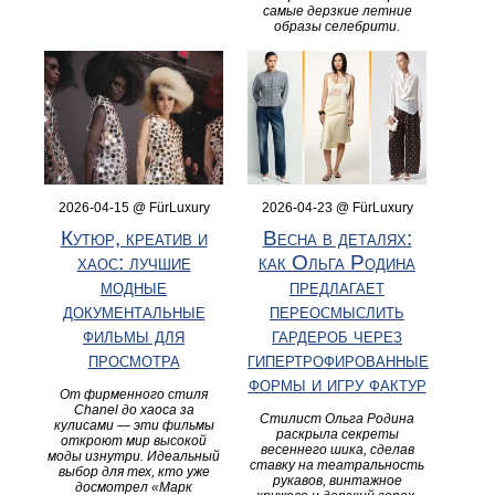
самые дерзкие летние
образы селебрити.
2026-04-15 @ FürLuxury
2026-04-23 @ FürLuxury
Кутюр, креатив и
Весна в деталях:
хаос: лучшие
как Ольга Родина
модные
предлагает
документальные
переосмыслить
фильмы для
гардероб через
просмотра
гипертрофированные
формы и игру фактур
От фирменного стиля
Chanel до хаоса за
Стилист Ольга Родина
кулисами — эти фильмы
раскрыла секреты
откроют мир высокой
весеннего шика, сделав
моды изнутри. Идеальный
ставку на театральность
выбор для тех, кто уже
рукавов, винтажное
досмотрел «Марк