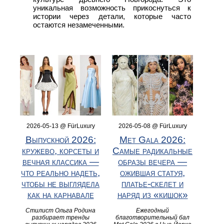
уникальная возможность прикоснуться к
истории через детали, которые часто
остаются незамеченными.
2026-05-13 @ FürLuxury
2026-05-08 @ FürLuxury
Выпускной 2026:
Met Gala 2026:
кружево, корсеты и
Самые радикальные
вечная классика —
образы вечера —
что реально надеть,
ожившая статуя,
чтобы не выглядела
платье-скелет и
как на карнавале
наряд из «кишок»
Стилист Ольга Родина
Ежегодный
разбирает тренды
благотворительный бал