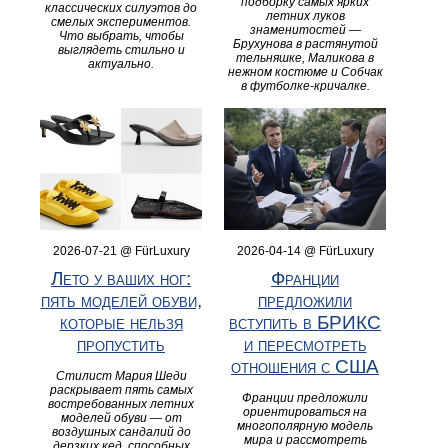
подборку самых ярких
классических силуэтов до
летних луков
смелых экспериментов.
знаменитостей —
Что выбрать, чтобы
Брухунова в растянутой
выглядеть стильно и
тельняшке, Маликова в
актуально.
нежном костюме и Собчак
в футболке‑кричалке.
2026-07-21 @ FürLuxury
2026-04-14 @ FürLuxury
Лето у ваших ног:
Франции
пять моделей обуви,
предложили
которые нельзя
вступить в БРИКС
пропустить
и пересмотреть
отношения с США
Стилист Мария Шеди
раскрывает пять самых
Франции предложили
востребованных летних
ориентироваться на
моделей обуви — от
многополярную модель
воздушных сандалий до
мира и рассмотреть
дерзких кед, способных