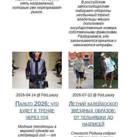
В российском
пять направлений,
автосообществе
которые уже перегревают
набирает обороты
рынок.
необычный тренд:
владельцы машин
дополняют
государственные номера
собственными фамилиями.
Разбираемся, где
заканчивается креатив и
начинаются штрафы.
2026-04-14 @ FürLuxury
2026-07-22 @ FürLuxury
Пальто 2026: что
Летний калейдоскоп
будет в тренде
звёздных образов:
через год
от тельняшки до
надписей
Модные тенденции в
верхней одежде на
Стилист Родина собрал
следующий год — от