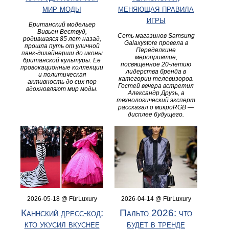
мир моды
меняющая правила
игры
Британский модельер
Вивьен Вествуд,
Сеть магазинов Samsung
родившаяся 85 лет назад,
Galaxystore провела в
прошла путь от уличной
Переделкине
панк-дизайнерши до иконы
мероприятие,
британской культуры. Ее
посвященное 20-летию
провокационные коллекции
лидерства бренда в
и политическая
категории телевизоров.
активность до сих пор
Гостей вечера встретил
вдохновляют мир моды.
Александр Друзь, а
технологический эксперт
рассказал о микроRGB —
дисплее будущего.
2026-05-18 @ FürLuxury
2026-04-14 @ FürLuxury
Каннский дресс-код:
Пальто 2026: что
кто укусил вкуснее
будет в тренде