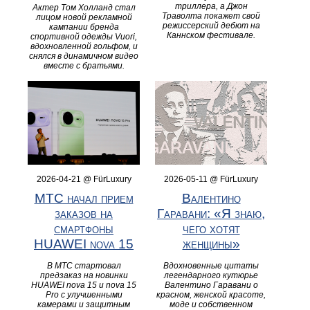
триллера, а Джон
Актер Том Холланд стал
Траволта покажет свой
лицом новой рекламной
режиссерский дебют на
кампании бренда
Каннском фестивале.
спортивной одежды Vuori,
вдохновленной гольфом, и
снялся в динамичном видео
вместе с братьями.
2026-04-21 @ FürLuxury
2026-05-11 @ FürLuxury
МТС начал прием
Валентино
заказов на
Гаравани: «Я знаю,
смартфоны
чего хотят
HUAWEI nova 15
женщины»
В МТС стартовал
Вдохновенные цитаты
предзаказ на новинки
легендарного кутюрье
HUAWEI nova 15 и nova 15
Валентино Гаравани о
Pro с улучшенными
красном, женской красоте,
камерами и защитным
моде и собственном