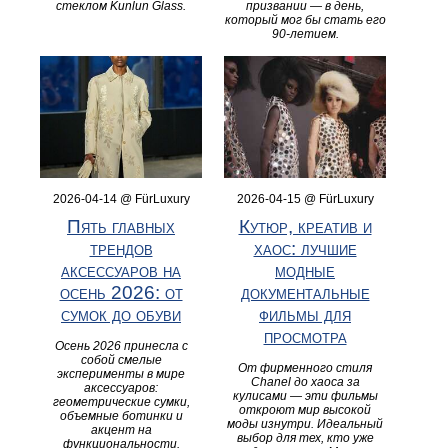
стеклом Kunlun Glass.
призвании — в день,
который мог бы стать его
90-летием.
2026-04-14 @ FürLuxury
2026-04-15 @ FürLuxury
Пять главных
Кутюр, креатив и
трендов
хаос: лучшие
аксессуаров на
модные
осень 2026: от
документальные
сумок до обуви
фильмы для
просмотра
Осень 2026 принесла с
собой смелые
От фирменного стиля
эксперименты в мире
Chanel до хаоса за
аксессуаров:
кулисами — эти фильмы
геометрические сумки,
откроют мир высокой
объемные ботинки и
моды изнутри. Идеальный
акцент на
выбор для тех, кто уже
функциональности.