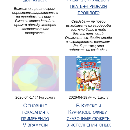
платья-призраки
Возможно, пришло время
прошлого
перестать зацикливаться
на трендах и их носке.
Вместо этого давайте
Свадьба — не повод
примем одежду, которая
выкидывать из гардероба
заставляет нас
всё, что было в моде
танцевать.
десять лет назад.
Оказывается, бридж-стайл
возвращается с размахом.
Разбираемся, что
надевать на своё «да».
2026-04-18 @ FürLuxury
2026-04-17 @ FürLuxury
В Курске и
Основные
Курчатове оживут
показания к
сказочные сюжеты
применению
в исполнении юных
Vibramycin