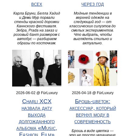
всех
через год
Карла Бруни, Белла Хадид
Модные тенденции в
и Деми Мур порвали
верхней одежде на
стенды красной дорожки
следующий год — от
Каннского фестиваля.
классических силуэтов до
Зебра, Prada на заказ и
смелых экспериментов.
розовый бант размером с
Что выбрать, чтобы
автобус — разбираем
выглядеть стильно и
образы по косточкам.
актуально.
2026-06-02 @ FürLuxury
2026-04-18 @ FürLuxury
Charli XCX
Брошь-цветок:
назвала дату
аксессуар, который
выхода
вернул моду в
долгожданного
современность
альбома «Music,
Брошь в виде цветка —
Fashion, Film»
это не просто украшение,