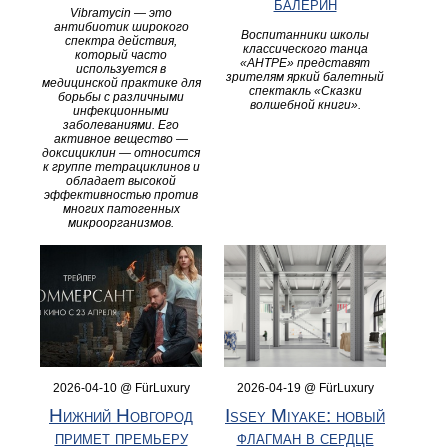
балерин
Vibramycin — это
антибиотик широкого
Воспитанники школы
спектра действия,
классического танца
который часто
«АНТРЕ» представят
используется в
зрителям яркий балетный
медицинской практике для
спектакль «Сказки
борьбы с различными
волшебной книги».
инфекционными
заболеваниями. Его
активное вещество —
доксициклин — относится
к группе тетрациклинов и
обладает высокой
эффективностью против
многих патогенных
микроорганизмов.
2026-04-10 @ FürLuxury
2026-04-19 @ FürLuxury
Нижний Новгород
Issey Miyake: новый
примет премьеру
флагман в сердце