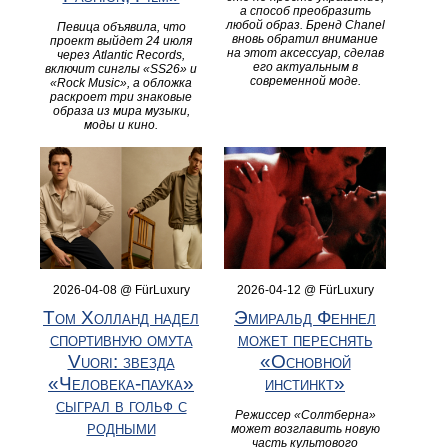
а способ преобразить
любой образ. Бренд Chanel
Певица объявила, что
вновь обратил внимание
проект выйдет 24 июля
на этот аксессуар, сделав
через Atlantic Records,
его актуальным в
включит синглы «SS26» и
современной моде.
«Rock Music», а обложка
раскроет три знаковые
образа из мира музыки,
моды и кино.
2026-04-08 @ FürLuxury
2026-04-12 @ FürLuxury
Том Холланд надел
Эмиральд Феннел
спортивную омута
может переснять
Vuori: звезда
«Основной
«Человека-паука»
инстинкт»
сыграл в гольф с
Режиссер «Солтберна»
родными
может возглавить новую
часть культового