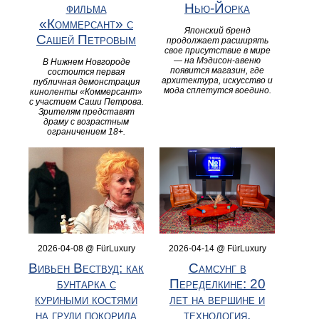
фильма
Нью-Йорка
«Коммерсант» с
Японский бренд
Сашей Петровым
продолжает расширять
свое присутствие в мире
— на Мэдисон-авеню
В Нижнем Новгороде
появится магазин, где
состоится первая
архитектура, искусство и
публичная демонстрация
мода сплетутся воедино.
киноленты «Коммерсант»
с участием Саши Петрова.
Зрителям представят
драму с возрастным
ограничением 18+.
2026-04-08 @ FürLuxury
2026-04-14 @ FürLuxury
Вивьен Вествуд: как
Самсунг в
бунтарка с
Переделкине: 20
куриными костями
лет на вершине и
на груди покорила
технология,