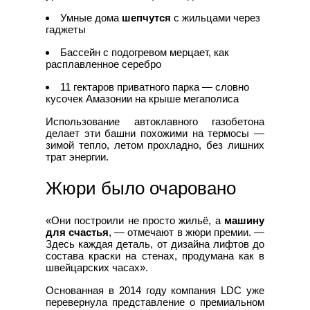
Умные дома
шепчутся
с жильцами через
гаджеты
Бассейн с подогревом мерцает, как
расплавленное серебро
11 гектаров приватного парка — словно
кусочек Амазонии на крыше мегаполиса
Использование автоклавного газобетона
делает эти башни похожими на термосы —
зимой тепло, летом прохладно, без лишних
трат энергии.
Жюри было очаровано
«Они построили не просто жильё, а
машину
для счастья
, — отмечают в жюри премии. —
Здесь каждая деталь, от дизайна лифтов до
состава краски на стенах, продумана как в
швейцарских часах».
Основанная в 2014 году компания LDC уже
перевернула представление о премиальном