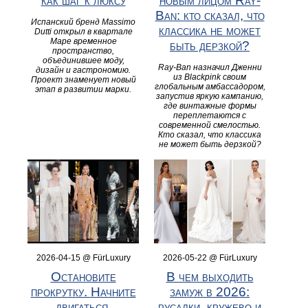
как шаг к люксу
новым лицом Ray-
Ban: кто сказал, что
Испанский бренд Massimo
классика не может
Dutti открыл в квартале
Маре временное
быть дерзкой?
пространство,
объединившее моду,
Ray-Ban назначил Дженни
дизайн и гастрономию.
из Blackpink своим
Проект знаменует новый
глобальным амбассадором,
этап в развитии марки.
запустив яркую кампанию,
где винтажные формы
переплетаются с
современной смелостью.
Кто сказал, что классика
не может быть дерзкой?
2026-04-15 @ FürLuxury
2026-05-22 @ FürLuxury
Остановите
В чем выходить
прокрутку. Начните
замуж в 2026:
двигаться.
русалки, кружево и