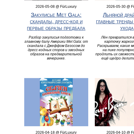
2026-05-08 @ FürLuxury
2026-05-30 @ F
Закулисье Met Gala:
Льняной драй
скандалы, дресс-код и
главные тренды
первые образы предбала
ухода
Разбор закулисья подготовки к
Лён превратился 
главному балу Америки Met Gala: от
карточку жарког
скандала с Джеффом Безосом до
Раскрываем, какие м
дресс-кодных споров и звездных
на пике популярн
образов на предварительной
продлить их свежесть
вечеринке.
ещё щедро делит
2026-04-18 @ FürLuxury
2026-04-10 @ F