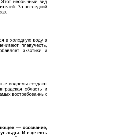
. Этот необычный вид
ителей. За последний
раз.
ся в холодную воду в
ечивают плавучесть,
обавляет экзотики и
яные водоемы создают
нградская область и
самых востребованных
яющее — осознание,
уг льды. И еще есть