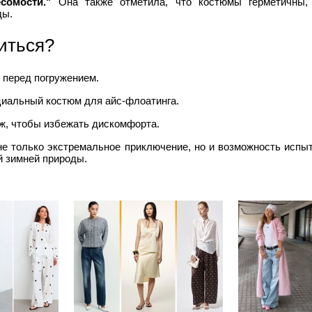
сомости."
Она также отметила, что костюмы герметичны,
ды.
виться?
 перед погружением.
иальный костюм для айс-флоатинга.
ж, чтобы избежать дискомфорта.
не только экстремальное приключение, но и возможность испы
й зимней природы.