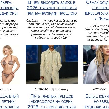
рьера,
В чем выходить замуж в
Семак осуд
 повсюду:
2026: русалки, кружево и
спорное
редакторы
платья-призраки прошлого
перевернуло 
и "Кра
али, какие
Свадьба — не повод выкидывать из
е интерьера
гардероба всё, что было в моде
В 24-м туре 
т природных
десять лет назад. Оказывается,
"Краснодар" сыгр
ро-мотивов —
бридж-стайл возвращается с
главной темой
ь о стильных
размахом. Разбираемся, что
карточка Педро
.
надевать на своё «да».
наставника "син
ürLuxury
2026-04-14 @ FürLuxury
2026-04-15
идеальный
Пять главных трендов
Белые юбки 
я летних
аксессуаров на осень
но звез
оп‑модели
2026: от сумок до обуви
предпочитаю