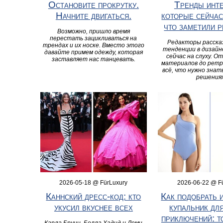
Остановите прокрутку.
Тренды инте
Начните двигаться.
которые сейчас
что заметили 
Возможно, пришло время
перестать зацикливаться на
Редакторы рассказ
трендах и их носке. Вместо этого
тенденции в дизайн
давайте примем одежду, которая
сейчас на слуху. О
заставляет нас танцевать.
материалов до рет
всё, что нужно знат
решениях
2026-05-18 @ FürLuxury
2026-06-22 @ F
Каннский дресс-код: кто
Как подобрать 
укусил вкуснее всех
купальник дл
приключений: т
Карла Бруни, Белла Хадид и Деми