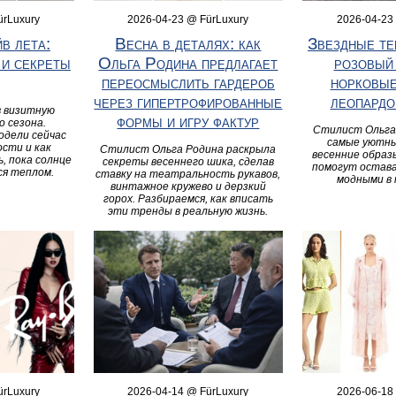
ürLuxury
2026-04-23 @ FürLuxury
2026-04-23
в лета:
Весна в деталях: как
Звездные те
 и секреты
Ольга Родина предлагает
розовый 
переосмыслить гардероб
норковые
через гипертрофированные
леопардо
в визитную
формы и игру фактур
о сезона.
Стилист Ольга
одели сейчас
самые уютны
ости и как
Стилист Ольга Родина раскрыла
весенние образ
, пока солнце
секреты весеннего шика, сделав
помогут остав
ся теплом.
ставку на театральность рукавов,
модными в 
винтажное кружево и дерзкий
горох. Разбираемся, как вписать
эти тренды в реальную жизнь.
ürLuxury
2026-04-14 @ FürLuxury
2026-06-18