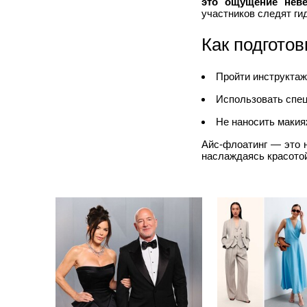
это ощущение неве
участников следят ги
Как подгото
Пройти инструктаж
Использовать спец
Не наносить макия
Айс-флоатинг — это 
наслаждаясь красото