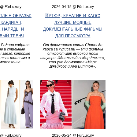
 @ FürLuxury
2026-04-15 @ FürLuxury
плые образы:
Кутюр, креатив и хаос:
кардиган,
лучшие модные
 наряды и
документальные фильмы
вый тренч
для просмотра
 Родина собрала
От фирменного стиля Chanel до
е и стильные
хаоса за кулисами — эти фильмы
ы звезд, которые
откроют мир высокой моды
аться теплыми и
изнутри. Идеальный выбор для тех,
межсезонье.
кто уже досмотрел «Марк
Джейкобс и Луи Виттон».
 @ FürLuxury
2026-05-24 @ FürLuxury