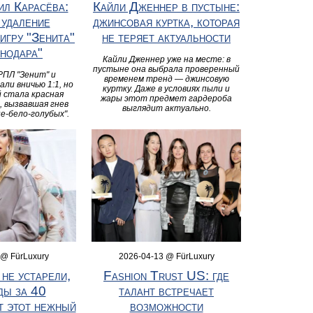
ил Карасёва:
Кайли Дженнер в пустыне:
 удаление
джинсовая куртка, которая
игру "Зенита"
не теряет актуальности
снодара"
Кайли Дженнер уже на месте: в
пустыне она выбрала проверенный
РПЛ "Зенит" и
временем тренд — джинсовую
али вничью 1:1, но
куртку. Даже в условиях пыли и
 стала красная
жары этот предмет гардероба
, вызвавшая гнев
выглядит актуально.
е-бело-голубых".
 @ FürLuxury
2026-04-13 @ FürLuxury
не устарели,
Fashion Trust US: где
ды за 40
талант встречает
т этот нежный
возможности