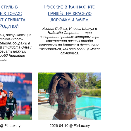
 стиль в
Русские в Каннах: кто
ых тонах:
пришёл на красную
от стилиста
дорожку и зачем
Родиной
Ксения Собчак, Инесса Шевчук и
Надежда Стрелец — три
зы, раскрывающие
совершенно разных женщины, три
утонченность
совершенно разных повода
енков, собраны в
оказаться на Каннском фестивале.
от стилиста Ольги
Разбираемся, как это вообще могло
создать нежный
случиться.
ероб? Читайте
ьше.
 @ FürLuxury
2026-04-10 @ FürLuxury