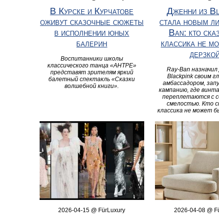
В Курске и Курчатове
Дженни из Bl
оживут сказочные сюжеты
стала новым л
в исполнении юных
Ban: кто ска
балерин
классика не м
дерзко
Воспитанники школы
классического танца «АНТРЕ»
Ray-Ban назначил
представят зрителям яркий
Blackpink своим 
балетный спектакль «Сказки
амбассадором, зап
волшебной книги».
кампанию, где вин
переплетаются с 
смелостью. Кто с
классика не может б
2026-04-15 @ FürLuxury
2026-04-08 @ F