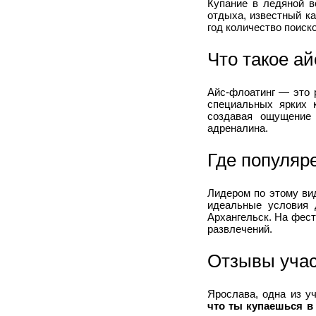
Купание в ледяной в
отдыха, известный к
год количество поиско
Что такое а
Айс-флоатинг — это 
специальных ярких 
создавая ощущение 
адреналина.
Где популяр
Лидером по этому ви
идеальные условия 
Архангельск. На фес
развлечений.
Отзывы учас
Ярослава, одна из у
что ты купаешься в