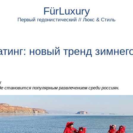
FürLuxury
Первый гедонистический // Люкс & Стиль
тинг: новый тренд зимнег
y
де становится популярным развлечением среди россиян.