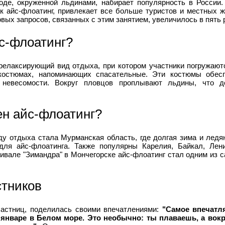
оде, окруженной льдинами, набирает популярность в России
ак айс-флоатинг, привлекает все больше туристов и местных ж
вых запросов, связанных с этим занятием, увеличилось в пять 
йс-флоатинг?
релаксирующий вид отдыха, при котором участники погружают
костюмах, напоминающих спасательные. Эти костюмы обесп
невесомости. Вокруг пловцов проплывают льдины, что д
ен айс-флоатинг?
ду отдыха стала Мурманская область, где долгая зима и лед
для айс-флоатинга. Также популярны Карелия, Байкал, Лени
тивале "Зимандра" в Мончегорске айс-флоатинг стал одним из 
тников
частниц, поделилась своими впечатлениями:
"Самое впечатл
 январе в Белом море. Это необычно: ты плаваешь, а вокр