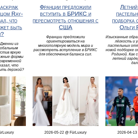
ackpink
Франции предложили
Летний
ицом Ray-
вступить в БРИКС и
пастельн
зал, что
пересмотреть отношения с
подборка 
ожет быть
США
Ольги 
й?
Франции предложили
Изысканные обра
ориентироваться на
лёгкость и 
 Дженни из
многополярную модель мира и
пастельных отт
глобальным
рассмотреть вступление в БРИКС
новой подборке 
устив яркую
для обеспечения баланса сил.
Родиной. Как 
тажные формы
летний гард
современной
дал
казал, что
ыть дерзкой?
ürLuxury
2026-05-22 @ FürLuxury
2026-04-13