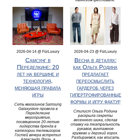
Каннском фестивале.
2026-04-14 @ FürLuxury
2026-04-23 @ FürLuxury
Самсунг в
Весна в деталях:
Переделкине: 20
как Ольга Родина
лет на вершине и
предлагает
технология,
переосмыслить
меняющая правила
гардероб через
игры
гипертрофированные
формы и игру фактур
Сеть магазинов Samsung
Galaxystore провела в
Стилист Ольга Родина
Переделкине
раскрыла секреты
мероприятие,
весеннего шика, сделав
посвященное 20-летию
ставку на театральность
лидерства бренда в
рукавов, винтажное
категории телевизоров.
кружево и дерзкий горох.
Гостей вечера встретил
Разбираемся, как вписать
Александр Друзь, а