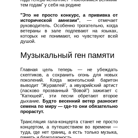
тем годам" у себя на родине
"Это не просто конкурс, а прививка от
исторической амнезии"
, — отмечает
руководитель. Особенно трогательно, когда
ветераны в зале подпевают на языках,
которых не понимают, но чувствуют всей
душой.
Музыкальный ген памяти
Главная цель теперь — не убеждать
скептиков, а сохранить огонь для новых
поколений. Когда монгольский баритон
выводит "Журавлей", а ивуарийский артист
(ласково прозванный "Вовой") зажигает с
"Катюшей", эти песни обретают второе
дыхание.
Будто весенний ветер разносит
семена по миру — где-то они обязательно
прорастут.
Трансляция гала-концерта станет не просто
концертом, а путешествием во времени —
туда, где нет границ, а есть только музыка,
память и благодарность.