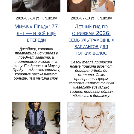
2026-05-14 @ FürLuxury
2026-07-13 @ FürLuxury
Миучча Прада: 77
Летний гид по
лет — и всё ещё
стрижкам 2026:
впереди
семь ультрамодных
вариантов для
Дизайнер, которая
тонких волос
превратила ugly shoes в
предмет зависти, а
нейлоновый рюкзак — в
Сезон тепла приносит
икону. Поздравляем Миуччу
новые правила игры: от
Праду — в десяти снимках,
бойфренд-боба до
которые рассказывают
маллета. Семь
больше, чем тысяча слов.
проверенных форм,
которые делают тонкую
шевелюру визуально
густой, придавая образу
лёгкость и динамику.