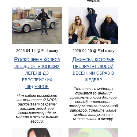
нефть.
2026-04-14 @ FürLuxury
2026-04-10 @ FürLuxury
Роскошные колеса
Джинсы, которые
звезд: от японских
превратят любой
легенд до
весенний образ в
европейских
шедевр
шедевров
Стилисты и модницы
сходятся во мнении:
Чем ездят российские
правильный крой джинсов
знаменитости? KP.RU
способен мгновенно
раскрывает секреты
преобразить ваш весенний
гаражей звезд, где
гардероб. Узнайте, какие
встречаются редкие
модели заслуживают
модели и эксклюзивные
места в вашем шкафу.
версии.