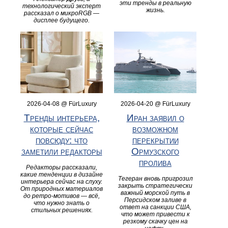
эти тренды в реальную
технологический эксперт
жизнь.
рассказал о микроRGB —
дисплее будущего.
2026-04-08 @ FürLuxury
2026-04-20 @ FürLuxury
Тренды интерьера,
Иран заявил о
которые сейчас
возможном
повсюду: что
перекрытии
заметили редакторы
Ормузского
пролива
Редакторы рассказали,
какие тенденции в дизайне
Тегеран вновь пригрозил
интерьера сейчас на слуху.
закрыть стратегически
От природных материалов
важный морской путь в
до ретро-мотивов — всё,
Персидском заливе в
что нужно знать о
ответ на санкции США,
стильных решениях.
что может привести к
резкому скачку цен на