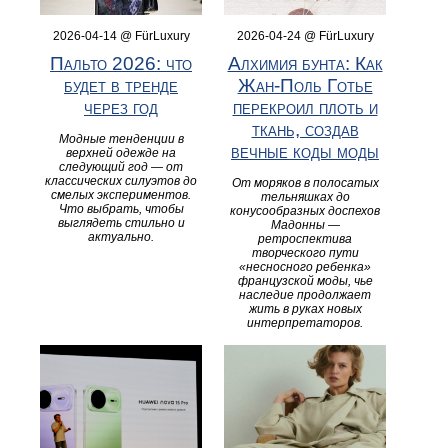
2026-04-14 @ FürLuxury
2026-04-24 @ FürLuxury
Пальто 2026: что
Алхимия бунта: Как
будет в тренде
Жан-Поль Готье
через год
перекроил плоть и
ткань, создав
Модные тенденции в
вечные коды моды
верхней одежде на
следующий год — от
классических силуэтов до
От моряков в полосатых
смелых экспериментов.
тельняшках до
Что выбрать, чтобы
конусообразных доспехов
выглядеть стильно и
Мадонны —
актуально.
ретроспектива
творческого пути
«несносного ребенка»
французской моды, чье
наследие продолжает
жить в руках новых
интерпретаторов.