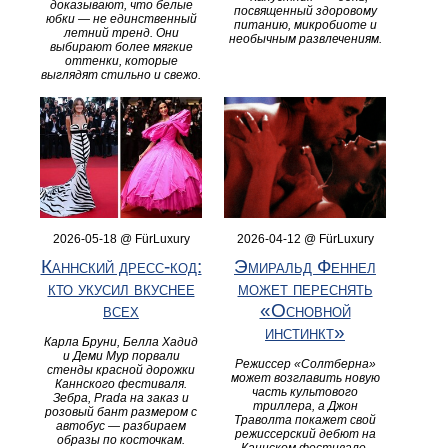
доказывают, что белые
посвященный здоровому
юбки — не единственный
питанию, микробиоте и
летний тренд. Они
необычным развлечениям.
выбирают более мягкие
оттенки, которые
выглядят стильно и свежо.
2026-05-18 @ FürLuxury
2026-04-12 @ FürLuxury
Каннский дресс-код:
Эмиральд Феннел
кто укусил вкуснее
может переснять
всех
«Основной
инстинкт»
Карла Бруни, Белла Хадид
и Деми Мур порвали
Режиссер «Солтберна»
стенды красной дорожки
может возглавить новую
Каннского фестиваля.
часть культового
Зебра, Prada на заказ и
триллера, а Джон
розовый бант размером с
Траволта покажет свой
автобус — разбираем
режиссерский дебют на
образы по косточкам.