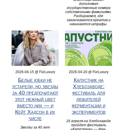
дополняют
государственные номера
собственными фамилиями.
Разбираемся, где
заканчивается креатив и
начинаются штрафы.
2026-04-15 @ FürLuxury
2026-04-20 @ FürLuxury
Белые юбки не
Капустник на
устарели, но звезды
Хлебозаводе:
за 40 предпочитают
фестиваль для
этот нежный цвет
любителей
вместо них — и
ферментации и
Кейт Хадсон в их
экспериментов
числе
18 апреля на Хлебозаводе
пройдет фестиваль
Звезды за 40 лет
«Капустник» — день,