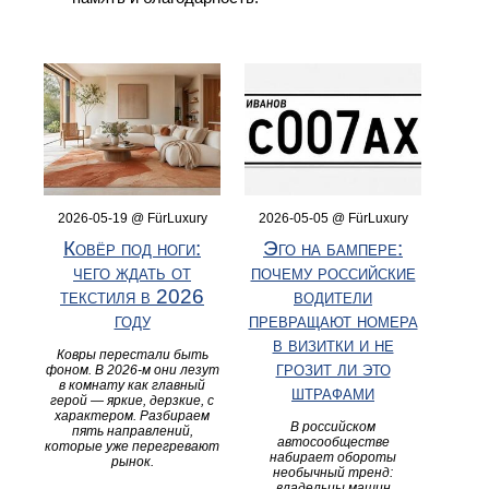
2026-05-19 @ FürLuxury
2026-05-05 @ FürLuxury
Ковёр под ноги:
Эго на бампере:
чего ждать от
почему российские
текстиля в 2026
водители
году
превращают номера
в визитки и не
Ковры перестали быть
грозит ли это
фоном. В 2026-м они лезут
в комнату как главный
штрафами
герой — яркие, дерзкие, с
характером. Разбираем
В российском
пять направлений,
автосообществе
которые уже перегревают
набирает обороты
рынок.
необычный тренд:
владельцы машин