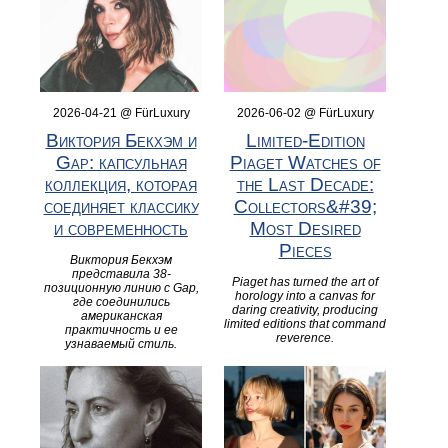
2026-04-21 @ FürLuxury
2026-06-02 @ FürLuxury
Виктория Бекхэм и
Limited‑Edition
Gap: капсульная
Piaget Watches of
коллекция, которая
the Last Decade:
соединяет классику
Collectors&#39;
и современность
Most Desired
Pieces
Виктория Бекхэм
представила 38-
Piaget has turned the art of
позиционную линию с Gap,
horology into a canvas for
где соединились
daring creativity, producing
американская
limited editions that command
практичность и ее
reverence.
узнаваемый стиль.