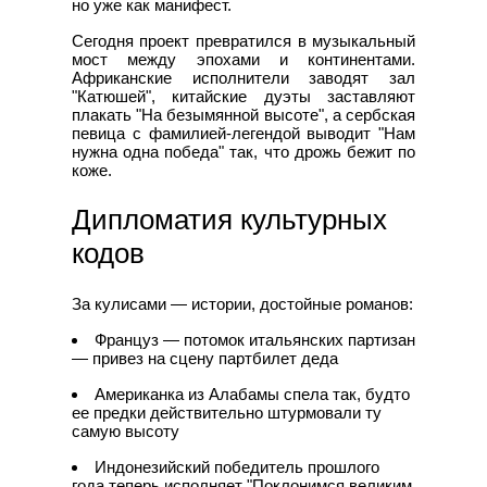
но уже как манифест.
Сегодня проект превратился в музыкальный
мост между эпохами и континентами.
Африканские исполнители заводят зал
"Катюшей", китайские дуэты заставляют
плакать "На безымянной высоте", а сербская
певица с фамилией-легендой выводит "Нам
нужна одна победа" так, что дрожь бежит по
коже.
Дипломатия культурных
кодов
За кулисами — истории, достойные романов:
Француз — потомок итальянских партизан
— привез на сцену партбилет деда
Американка из Алабамы спела так, будто
ее предки действительно штурмовали ту
самую высоту
Индонезийский победитель прошлого
года теперь исполняет "Поклонимся великим