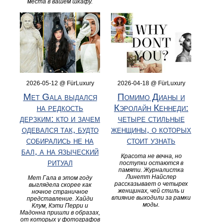
места в вашем шкафу.
2026-05-12 @ FürLuxury
2026-04-18 @ FürLuxury
Met Gala выдался
Помимо Дианы и
на редкость
Кэролайн Кеннеди:
дерзким: кто и зачем
четыре стильные
одевался так, будто
женщины, о которых
собирались не на
стоит узнать
бал, а на языческий
Красота не вечна, но
ритуал
поступки остаются в
памяти. Журналистка
Линетт Найслер
Мет Гала в этом году
рассказывает о четырех
выглядела скорее как
женщинах, чей стиль и
ночное страничное
влияние выходили за рамки
представление. Хайди
моды.
Клум, Кэти Перри и
Мадонна пришли в образах,
от которых у фотографов