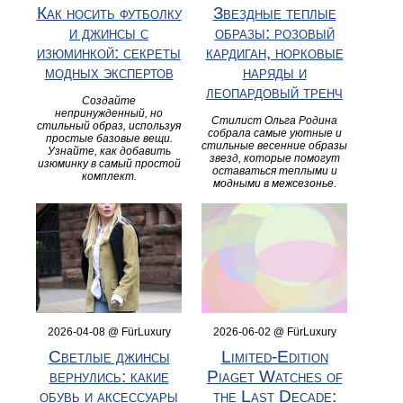
Как носить футболку
Звездные теплые
и джинсы с
образы: розовый
изюминкой: секреты
кардиган, норковые
модных экспертов
наряды и
леопардовый тренч
Создайте
непринужденный, но
Стилист Ольга Родина
стильный образ, используя
собрала самые уютные и
простые базовые вещи.
стильные весенние образы
Узнайте, как добавить
звезд, которые помогут
изюминку в самый простой
оставаться теплыми и
комплект.
модными в межсезонье.
2026-04-08 @ FürLuxury
2026-06-02 @ FürLuxury
Светлые джинсы
Limited‑Edition
вернулись: какие
Piaget Watches of
обувь и аксессуары
the Last Decade: