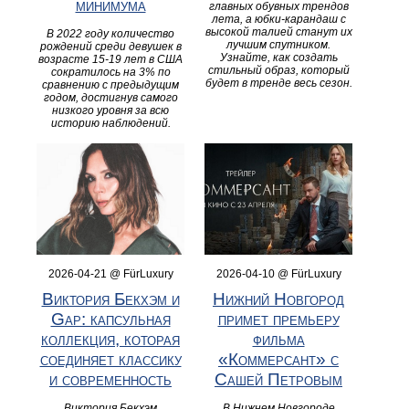
минимума
главных обувных трендов
лета, а юбки-карандаш с
высокой талией станут их
В 2022 году количество
лучшим спутником.
рождений среди девушек в
Узнайте, как создать
возрасте 15-19 лет в США
стильный образ, который
сократилось на 3% по
будет в тренде весь сезон.
сравнению с предыдущим
годом, достигнув самого
низкого уровня за всю
историю наблюдений.
2026-04-21 @ FürLuxury
2026-04-10 @ FürLuxury
Виктория Бекхэм и
Нижний Новгород
Gap: капсульная
примет премьеру
коллекция, которая
фильма
соединяет классику
«Коммерсант» с
и современность
Сашей Петровым
Виктория Бекхэм
В Нижнем Новгороде