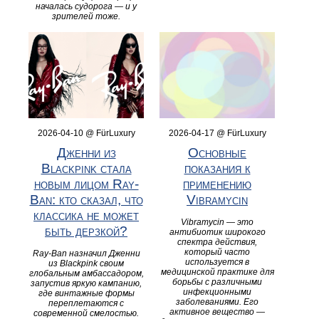
началась судорога — и у
зрителей тоже.
2026-04-10 @ FürLuxury
2026-04-17 @ FürLuxury
Дженни из
Основные
Blackpink стала
показания к
новым лицом Ray-
применению
Ban: кто сказал, что
Vibramycin
классика не может
Vibramycin — это
быть дерзкой?
антибиотик широкого
спектра действия,
который часто
Ray-Ban назначил Дженни
используется в
из Blackpink своим
медицинской практике для
глобальным амбассадором,
борьбы с различными
запустив яркую кампанию,
инфекционными
где винтажные формы
заболеваниями. Его
переплетаются с
активное вещество —
современной смелостью.