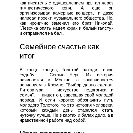
как писатель с одушевлением прыгал через
гимнастического коня. А еще он
организовывал камерные концерты и даже
написал проект музыкального общества. Но,
как иронично замечал его брат Николай,
"Левочка опять надел фрак и белый галстук
и отправился на бал".
Семейное счастье как
итог
В конце концов, Толстой находит свою
судьбу — Софью Берс. Их история
начинается в Москве, а заканчивается
венчанием в Кремле. "Выбор давно сделан.
Литература — искусство, педагогика и
семья", — пишет он, завершая свой молодой
период. И если коротко обозначить путь
молодого Толстого, то это история человека,
который каждый день старался стать
чуточку лучше. Не в картах и балах дело, а в
нравственной работе над собой.