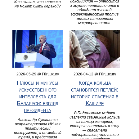
доксициклин — относится
Кто сказал, что классика
к группе тетрациклинов и
не может быть дерзкой?
обладает высокой
эффективностью против
многих патогенных
микроорганизмов.
2026-05-29 @ FürLuxury
2026-04-12 @ FürLuxury
Плюсы и минусы
Когда кольца
искусственного
становятся петлей:
интеллекта для
история спасения в
Беларуси: взгляд
Кашире
президента
В Подмосковье медики
извлекли свадебные кольца
Александр Лукашенко
из пальца женщины,
охарактеризовал ИИ как
которые впитались в кожу
практический
— спасатели
инструмент, а не модный
подчеркивают, что такие
тренд, и представил
случаи требуют