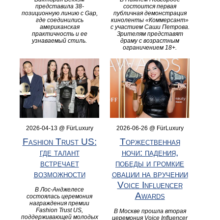
представила 38-
состоится первая
позиционную линию с Gap,
публичная демонстрация
где соединились
киноленты «Коммерсант»
американская
с участием Саши Петрова.
практичность и ее
Зрителям представят
узнаваемый стиль.
драму с возрастным
ограничением 18+.
2026-04-13 @ FürLuxury
2026-06-26 @ FürLuxury
Fashion Trust US:
Торжественная
где талант
ночи: падения,
встречает
победы и громкие
возможности
овации на вручении
Voice Influencer
В Лос-Анджелесе
Awards
состоялась церемония
награждения премии
Fashion Trust US,
В Москве прошла вторая
поддерживающей молодых
церемония Voice Influencer