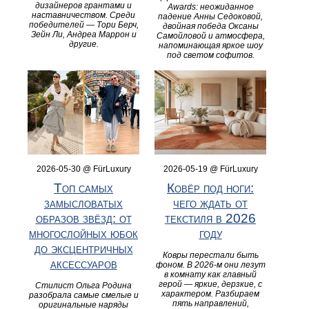
дизайнеров грантами и
Awards: неожиданное
наставничеством. Среди
падение Анны Седоковой,
победителей — Тори Берч,
двойная победа Оксаны
Зейн Ли, Андреа Маррон и
Самойловой и атмосфера,
другие.
напоминающая яркое шоу
под светом софитов.
2026-05-30 @ FürLuxury
2026-05-19 @ FürLuxury
Топ самых
Ковёр под ноги:
замысловатых
чего ждать от
образов звёзд: от
текстиля в 2026
многослойных юбок
году
до эксцентричных
Ковры перестали быть
аксессуаров
фоном. В 2026-м они лезут
в комнату как главный
герой — яркие, дерзкие, с
Стилист Ольга Родина
характером. Разбираем
разобрала самые смелые и
пять направлений,
оригинальные наряды