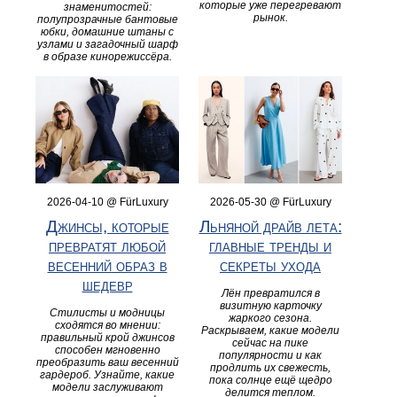
которые уже перегревают
знаменитостей:
рынок.
полупрозрачные бантовые
юбки, домашние штаны с
узлами и загадочный шарф
в образе кинорежиссёра.
2026-04-10 @ FürLuxury
2026-05-30 @ FürLuxury
Джинсы, которые
Льняной драйв лета:
превратят любой
главные тренды и
весенний образ в
секреты ухода
шедевр
Лён превратился в
визитную карточку
Стилисты и модницы
жаркого сезона.
сходятся во мнении:
Раскрываем, какие модели
правильный крой джинсов
сейчас на пике
способен мгновенно
популярности и как
преобразить ваш весенний
продлить их свежесть,
гардероб. Узнайте, какие
пока солнце ещё щедро
модели заслуживают
делится теплом.