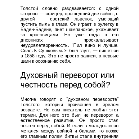
Толстой словно раздваивается: с одной
стороны — офицер, прошедший две войны, с
другой — светский львенок, умеющий
пустить пыль в глаза. Он играет в рулетку в
Баден-Бадене, пьет шампанское, ухаживает
за красавицами. Но уже тогда в его
дневниках проскальзывает
неудовлетворенность. "Пил вино и лучше.
Спал. К Сушковым. Я был глуп", — пишет он
в 1858 году. Это не просто записи, а первые
шаги к осознанию себя.
Духовный переворот или
честность перед собой?
Многие говорят о "духовном перевороте"
Толстого, который произошел в зрелом
возрасте. Но сам писатель не любил этот
термин. Для него это был не переворот, а
естественное развитие. Он просто стал
честен перед собой. И если в молодости он
метался между войной и балами, то позже
его главным полем битвы стала внутренняя