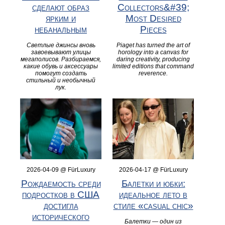
сделают образ
Collectors&#39;
ярким и
Most Desired
небанальным
Pieces
Светлые джинсы вновь
Piaget has turned the art of
завоевывают улицы
horology into a canvas for
мегаполисов. Разбираемся,
daring creativity, producing
какие обувь и аксессуары
limited editions that command
помогут создать
reverence.
стильный и необычный
лук.
2026-04-09 @ FürLuxury
2026-04-17 @ FürLuxury
Рождаемость среди
Балетки и юбки:
подростков в США
идеальное лето в
достигла
стиле «casual chic»
исторического
Балетки — один из