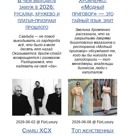
В чем выходить
Хромченко:
замуж в 2026:
«Модный
русалки, кружево и
приговор» — это
платья-призраки
тайный язык элит
прошлого
Эвелина Хромченко
рассказала, что за
Свадьба — не повод
закрытыми дверями
выкидывать из гардероба
бишоповских магазинов и
всё, что было в моде
ресторанов «Модный
десять лет назад.
приговор» обсуждают те,
Оказывается, бридж-стайл
кого вы бы никогда не
возвращается с размахом.
заподозрили — топ-
Разбираемся, что
менеджеры, владельцы
надевать на своё «да».
бизнесов, люди с
капиталом.
2026-06-02 @ FürLuxury
2026-06-06 @ FürLuxury
Charli XCX
Топ женственных