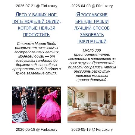
2026-07-21 @ FürLuxury
2026-04-08 @ FürLuxury
Лето у ваших ног:
Ярославские
пять моделей обуви,
бренды нашли
которые нельзя
лучший способ
пропустить
завоевать
покупателей
Стилист Мария Шеди
раскрывает пять самых
Около 300
востребованных летних
предпринимателей,
моделей обуви — от
экспертов и чиновников из
воздушных сандалий до
всех округов Ярославской
дерзких кед, способных
области собрались, чтобы
превратить любой образ в
обсудить раскрутку
яркое заявление стиля.
товаров местных
производителей.
2026-05-18 @ FürLuxury
2026-05-19 @ FürLuxury