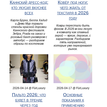
Каннский дресс-код:
Ковёр под ноги:
кто укусил вкуснее
чего ждать от
всех
текстиля в 2026
году
Карла Бруни, Белла Хадид
и Деми Мур порвали
Ковры перестали быть
стенды красной дорожки
фоном. В 2026-м они лезут
Каннского фестиваля.
в комнату как главный
Зебра, Prada на заказ и
герой — яркие, дерзкие, с
розовый бант размером с
характером. Разбираем
автобус — разбираем
пять направлений,
образы по косточкам.
которые уже перегревают
рынок.
2026-04-14 @ FürLuxury
2026-04-17 @ FürLuxury
Пальто 2026: что
Основные
будет в тренде
показания к
через год
применению