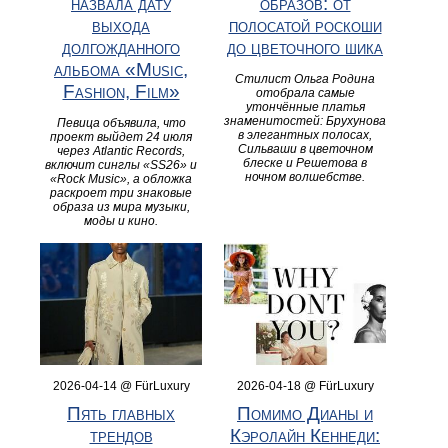
назвала дату
образов: от
выхода
полосатой роскоши
долгожданного
до цветочного шика
альбома «Music,
Стилист Ольга Родина
Fashion, Film»
отобрала самые
утончённые платья
знаменитостей: Брухунова
Певица объявила, что
в элегантных полосах,
проект выйдет 24 июля
Сильваши в цветочном
через Atlantic Records,
блеске и Решетова в
включит синглы «SS26» и
ночном волшебстве.
«Rock Music», а обложка
раскроет три знаковые
образа из мира музыки,
моды и кино.
2026-04-14 @ FürLuxury
2026-04-18 @ FürLuxury
Пять главных
Помимо Дианы и
трендов
Кэролайн Кеннеди: