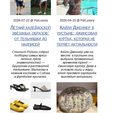
2026-07-22 @ FürLuxury
2026-04-10 @ FürLuxury
Летний калейдоскоп
Кайли Дженнер в
звёздных образов:
пустыне: джинсовая
от тельняшки до
куртка, которая не
надписей
теряет актуальности
Стилист Родина собрал
Кайли Дженнер уже на
подборку самых ярких
месте: в пустыне она
летних луков
выбрала проверенный
знаменитостей —
временем тренд —
Брухунова в растянутой
джинсовую куртку. Даже в
тельняшке, Маликова в
условиях пыли и жары
нежном костюме и Собчак
этот предмет гардероба
в футболке‑кричалке.
выглядит актуально.