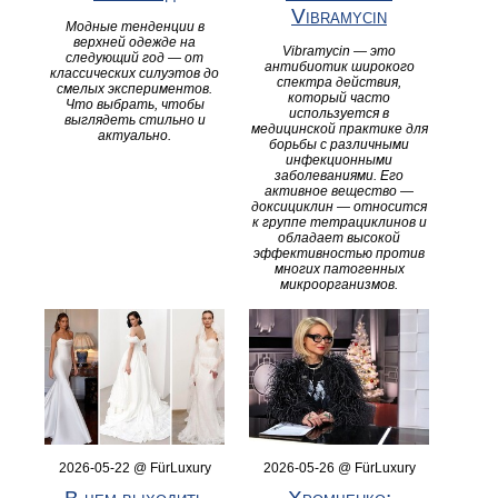
Vibramycin
Модные тенденции в
верхней одежде на
Vibramycin — это
следующий год — от
антибиотик широкого
классических силуэтов до
спектра действия,
смелых экспериментов.
который часто
Что выбрать, чтобы
используется в
выглядеть стильно и
медицинской практике для
актуально.
борьбы с различными
инфекционными
заболеваниями. Его
активное вещество —
доксициклин — относится
к группе тетрациклинов и
обладает высокой
эффективностью против
многих патогенных
микроорганизмов.
2026-05-22 @ FürLuxury
2026-05-26 @ FürLuxury