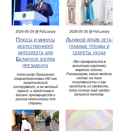
2026-05-29 @ FürLuxury
2026-05-30 @ FürLuxury
Плюсы и минусы
Льняной драйв лета:
искусственного
главные тренды и
интеллекта для
секреты ухода
Беларуси: взгляд
Лён превратился в
президента
визитную карточку
жаркого сезона.
Раскрываем, какие модели
Александр Лукашенко
сейчас на пике
охарактеризовал ИИ как
популярности и как
практический
продлить их свежесть,
инструмент, а не модный
пока солнце ещё щедро
тренд, и представил
делится теплом.
баланс преимуществ и
рисков технологии для
страны.