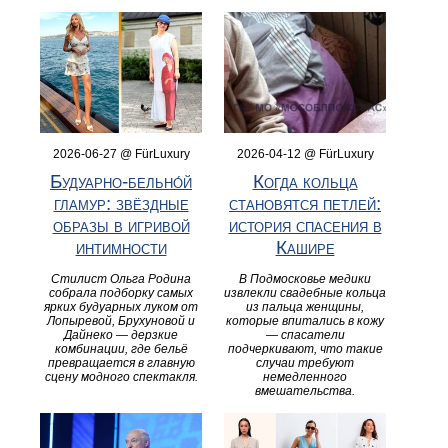
2026-06-27 @ FürLuxury
2026-04-12 @ FürLuxury
Будуарно‑бельно́й
Когда кольца
гламур: звёздные
становятся петлей:
образы в игривой
история спасения в
интимности
Кашире
Стилист Ольга Родина
В Подмосковье медики
собрала подборку самых
извлекли свадебные кольца
ярких будуарных луком от
из пальца женщины,
Лопыревой, Брухуновой и
которые впитались в кожу
Дайнеко — дерзкие
— спасатели
комбинации, где бельё
подчеркивают, что такие
превращается в главную
случаи требуют
сцену модного спектакля.
немедленного
вмешательства.