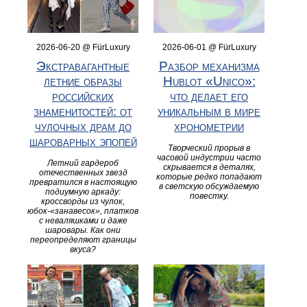
2026-06-20 @ FürLuxury
2026-06-01 @ FürLuxury
Экстравагантные
Разбор механизма
летние образы
Hublot «Unico»:
российских
что делает его
знаменитостей: от
уникальным в мире
чулочных драм до
хронометрии
шароварных эпопей
Творческий прорыв в
часовой индустрии часто
Летний гардероб
скрывается в деталях,
отечественных звезд
которые редко попадают
превратился в настоящую
в светскую обсуждаемую
подиумную аркаду:
повестку.
кроссворды из чулок,
юбок‑«занавесок», платков
с неваляшками и даже
шаровары. Как они
переопределяют границы
вкуса?