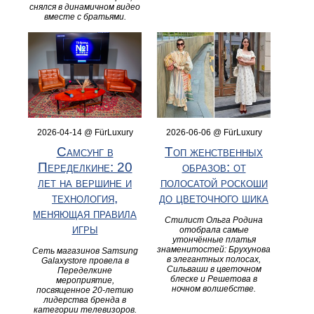
снялся в динамичном видео
вместе с братьями.
2026-04-14 @ FürLuxury
2026-06-06 @ FürLuxury
Самсунг в
Топ женственных
Переделкине: 20
образов: от
лет на вершине и
полосатой роскоши
технология,
до цветочного шика
меняющая правила
Стилист Ольга Родина
игры
отобрала самые
утончённые платья
знаменитостей: Брухунова
Сеть магазинов Samsung
в элегантных полосах,
Galaxystore провела в
Сильваши в цветочном
Переделкине
блеске и Решетова в
мероприятие,
ночном волшебстве.
посвященное 20-летию
лидерства бренда в
категории телевизоров.