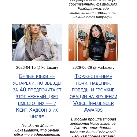
государственные номера
собственными фамилиями.
Разбираемся, где
заканчивается креатив и
начинаются штрафы.
2026-04-15 @ FürLuxury
2026-06-26 @ FürLuxury
Белые юбки не
Торжественная
устарели, но звезды
ночи: падения,
за 40 предпочитают
победы и громкие
этот нежный цвет
овации на вручении
вместо них — и
Voice Influencer
Кейт Хадсон в их
Awards
числе
В Москве прошла вторая
церемония Voice Influencer
Звезды за 40 лет
Awards: неожиданное
доказывают, что белые
падение Анны Седоковой,
юбки — не единственный
двойная победа Оксаны