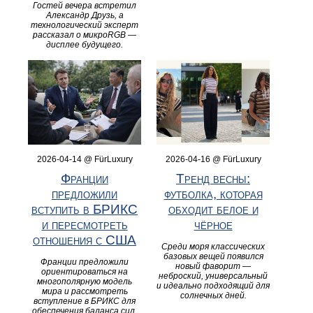
Гостей вечера встретил
Александр Друзь, а
технологический эксперт
рассказал о микроRGB —
дисплее будущего.
2026-04-14 @ FürLuxury
2026-04-16 @ FürLuxury
Франции
Тренд весны:
предложили
футболка, которая
вступить в БРИКС
обходит белое и
и пересмотреть
чёрное
отношения с США
Среди моря классических
базовых вещей появился
Франции предложили
новый фаворит —
ориентироваться на
неброский, универсальный
многополярную модель
и идеально подходящий для
мира и рассмотреть
солнечных дней.
вступление в БРИКС для
обеспечения баланса сил.