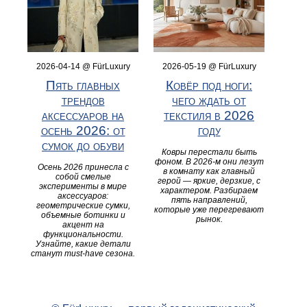
2026-04-14 @ FürLuxury
2026-05-19 @ FürLuxury
Пять главных
Ковёр под ноги:
трендов
чего ждать от
аксессуаров на
текстиля в 2026
осень 2026: от
году
сумок до обуви
Ковры перестали быть
фоном. В 2026-м они лезут
Осень 2026 принесла с
в комнату как главный
собой смелые
герой — яркие, дерзкие, с
эксперименты в мире
характером. Разбираем
аксессуаров:
пять направлений,
геометрические сумки,
которые уже перегревают
объемные ботинки и
рынок.
акцент на
функциональности.
Узнайте, какие детали
станут must-have сезона.