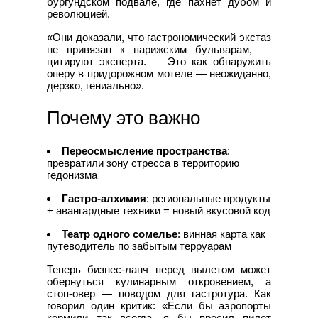
бургундском подвале, где пахнет дубом и
революцией.
«Они доказали, что гастрономический экстаз
не привязан к парижским бульварам, —
цитируют эксперта. — Это как обнаружить
оперу в придорожном мотеле — неожиданно,
дерзко, гениально».
Почему это важно
Переосмысление пространства
:
превратили зону стресса в территорию
гедонизма
Гастро-алхимия
: региональные продукты
+ авангардные техники = новый вкусовой код
Театр одного сомелье
: винная карта как
путеводитель по забытым терруарам
Теперь бизнес-ланч перед вылетом может
обернуться кулинарным откровением, а
стоп-овер — поводом для гастротура. Как
говорил один критик: «Если бы аэропорты
кормили так всегда, я бы просил пилот