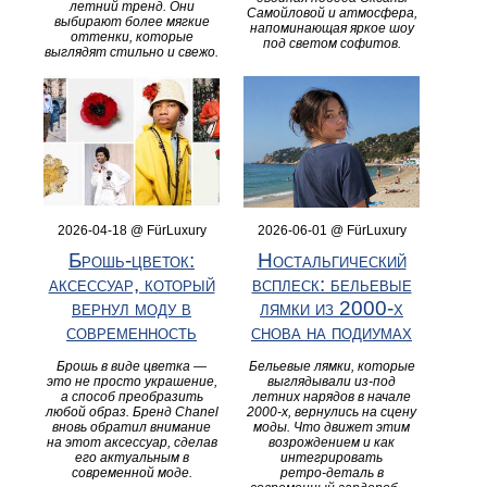
летний тренд. Они
Самойловой и атмосфера,
выбирают более мягкие
напоминающая яркое шоу
оттенки, которые
под светом софитов.
выглядят стильно и свежо.
2026-04-18 @ FürLuxury
2026-06-01 @ FürLuxury
Брошь-цветок:
Ностальгический
аксессуар, который
всплеск: бельевые
вернул моду в
лямки из 2000‑х
современность
снова на подиумах
Брошь в виде цветка —
Бельевые лямки, которые
это не просто украшение,
выглядывали из‑под
а способ преобразить
летних нарядов в начале
любой образ. Бренд Chanel
2000‑х, вернулись на сцену
вновь обратил внимание
моды. Что движет этим
на этот аксессуар, сделав
возрождением и как
его актуальным в
интегрировать
современной моде.
ретро‑деталь в