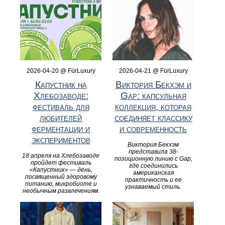
2026-04-20 @ FürLuxury
2026-04-21 @ FürLuxury
Капустник на
Виктория Бекхэм и
Хлебозаводе:
Gap: капсульная
фестиваль для
коллекция, которая
любителей
соединяет классику
ферментации и
и современность
экспериментов
Виктория Бекхэм
представила 38-
18 апреля на Хлебозаводе
позиционную линию с Gap,
пройдет фестиваль
где соединились
«Капустник» — день,
американская
посвященный здоровому
практичность и ее
питанию, микробиоте и
узнаваемый стиль.
необычным развлечениям.