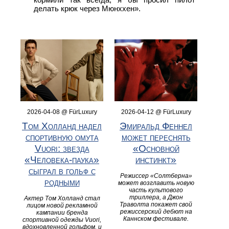
делать крюк через Мюнххен».
2026-04-08 @ FürLuxury
2026-04-12 @ FürLuxury
Том Холланд надел
Эмиральд Феннел
спортивную омута
может переснять
Vuori: звезда
«Основной
«Человека-паука»
инстинкт»
сыграл в гольф с
Режиссер «Солтберна»
родными
может возглавить новую
часть культового
триллера, а Джон
Актер Том Холланд стал
Траволта покажет свой
лицом новой рекламной
режиссерский дебют на
кампании бренда
Каннском фестивале.
спортивной одежды Vuori,
вдохновленной гольфом, и