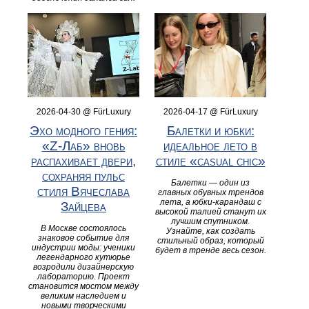
2026-04-30 @ FürLuxury
2026-04-17 @ FürLuxury
Эхо модного гения:
Балетки и юбки:
«Z-Лаб» вновь
идеальное лето в
распахивает двери,
стиле «casual chic»
сохраняя пульс
Балетки — один из
стиля Вячеслава
главных обувных трендов
лета, а юбки-карандаш с
Зайцева
высокой талией станут их
лучшим спутником.
В Москве состоялось
Узнайте, как создать
знаковое событие для
стильный образ, который
индустрии моды: ученики
будет в тренде весь сезон.
легендарного кутюрье
возродили дизайнерскую
лабораторию. Проект
становится мостом между
великим наследием и
новыми творческими