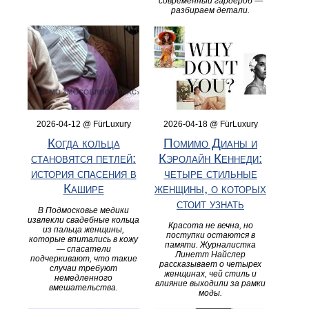
современный гардероб —
разбираем детали.
2026-04-12 @ FürLuxury
2026-04-18 @ FürLuxury
Когда кольца
Помимо Дианы и
становятся петлей:
Кэролайн Кеннеди:
история спасения в
четыре стильные
Кашире
женщины, о которых
стоит узнать
В Подмосковье медики
извлекли свадебные кольца
Красота не вечна, но
из пальца женщины,
поступки остаются в
которые впитались в кожу
памяти. Журналистка
— спасатели
Линетт Найслер
подчеркивают, что такие
рассказывает о четырех
случаи требуют
женщинах, чей стиль и
немедленного
влияние выходили за рамки
вмешательства.
моды.