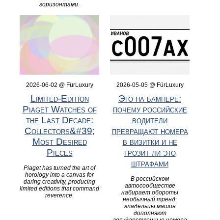
горизонтами.
2026-06-02 @ FürLuxury
2026-05-05 @ FürLuxury
Limited‑Edition
Эго на бампере:
Piaget Watches of
почему российские
the Last Decade:
водители
Collectors&#39;
превращают номера
Most Desired
в визитки и не
Pieces
грозит ли это
штрафами
Piaget has turned the art of
horology into a canvas for
В российском
daring creativity, producing
автосообществе
limited editions that command
набирает обороты
reverence.
необычный тренд:
владельцы машин
дополняют