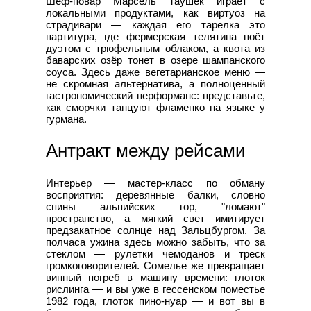
Шеф-повар Марсель Таушек играет с
локальными продуктами, как виртуоз на
страдивари — каждая его тарелка это
партитура, где фермерская телятина поёт
дуэтом с трюфельным облаком, а квота из
баварских озёр тонет в озере шампанского
соуса. Здесь даже вегетарианское меню —
не скромная альтернатива, а полноценный
гастрономический перформанс: представьте,
как сморчки танцуют фламенко на языке у
гурмана.
Антракт между рейсами
Интерьер — мастер-класс по обману
восприятия: деревянные балки, словно
спины альпийских гор, "ломают"
пространство, а мягкий свет имитирует
предзакатное солнце над Зальцбургом. За
полчаса ужина здесь можно забыть, что за
стеклом — рулетки чемоданов и треск
громкоговорителей. Сомелье же превращает
винный погреб в машину времени: глоток
рислинга — и вы уже в гессенском поместье
1982 года, глоток пино-нуар — и вот вы в