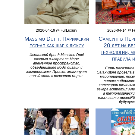
2026-04-19 @ FürLuxury
2026-04-14 @ F
Massimo Dutti: Парижский
Самсунг в Пер
поп-ап как шаг к люксу
20 лет на ве
технология, 
Испанский бренд Massimo Dutti
правила 
открыл в квартале Маре
временное пространство,
объединившее моду, дизайн и
Сеть магазинов
гастрономию. Проект знаменует
Galaxystore провела 
новый этап в развитии марки.
мероприятие, посв
летию лидерства
категории телевизо
вечера встретил Але
а технологически
рассказал о микроR
будущего