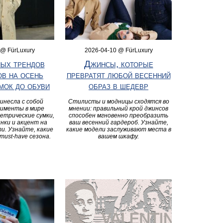
 @ FürLuxury
2026-04-10 @ FürLuxury
ных трендов
Джинсы, которые
ов на осень
превратят любой весенний
мок до обуви
образ в шедевр
инесла с собой
Стилисты и модницы сходятся во
рименты в мире
мнении: правильный крой джинсов
метрические сумки,
способен мгновенно преобразить
нки и акцент на
ваш весенний гардероб. Узнайте,
и. Узнайте, какие
какие модели заслуживают места в
ust-have сезона.
вашем шкафу.