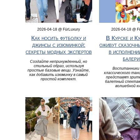
2026-04-18 @ FürLuxury
2026-04-18 @ F
Как носить футболку и
В Курске и К
джинсы с изюминкой:
оживут сказочн
секреты модных экспертов
в исполнени
балери
Создайте непринужденный, но
стильный образ, используя
Воспитанники
простые базовые вещи. Узнайте,
классического та
как добавить изюминку в самый
представят зрит
простой комплект.
балетный спектак
волшебной кн