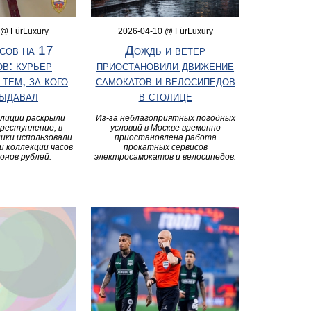
 @ FürLuxury
2026-04-10 @ FürLuxury
сов на 17
Дождь и ветер
в: курьер
приостановили движение
 тем, за кого
самокатов и велосипедов
выдавал
в столице
лиции раскрыли
Из-за неблагоприятных погодных
реступление, в
условий в Москве временно
ики использовали
приостановлена работа
и коллекции часов
прокатных сервисов
онов рублей.
электросамокатов и велосипедов.