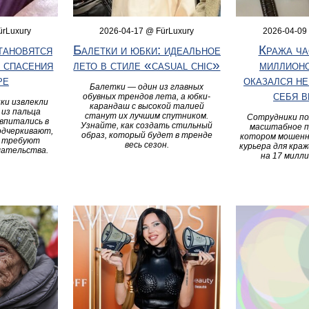
ürLuxury
2026-04-17 @ FürLuxury
2026-04-09
тановятся
Балетки и юбки: идеальное
Кража ча
я спасения
лето в стиле «casual chic»
миллионо
ре
оказался не
Балетки — один из главных
себя 
обувных трендов лета, а юбки-
ки извлекли
карандаш с высокой талией
 из пальца
станут их лучшим спутником.
Сотрудники по
впитались в
Узнайте, как создать стильный
масштабное п
одчеркивают,
образ, который будет в тренде
котором мошенн
и требуют
весь сезон.
курьера для краж
шательства.
на 17 милли