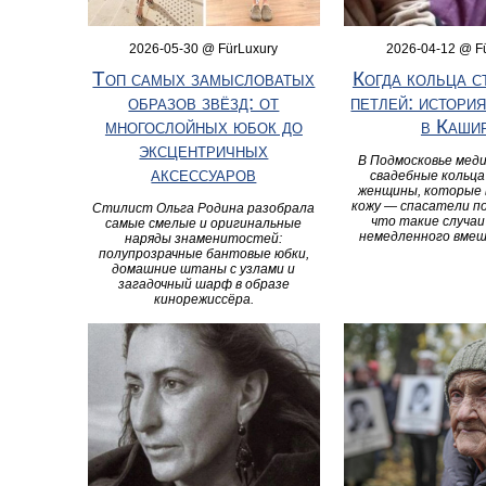
2026-05-30 @ FürLuxury
2026-04-12 @ F
Топ самых замысловатых
Когда кольца с
образов звёзд: от
петлей: истори
многослойных юбок до
в Каши
эксцентричных
В Подмосковье меди
аксессуаров
свадебные кольца
женщины, которые 
кожу — спасатели п
Стилист Ольга Родина разобрала
что такие случа
самые смелые и оригинальные
немедленного вме
наряды знаменитостей:
полупрозрачные бантовые юбки,
домашние штаны с узлами и
загадочный шарф в образе
кинорежиссёра.