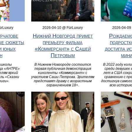
ürLuxury
2026-04-10 @ FürLuxury
2026-04-09
урчатове
Нижний Новгород примет
Рождаемо
ые сюжеты
премьеру фильма
подрост
и юных
«Коммерсант» с Сашей
достигла и
н
Петровым
мин
 школы
В Нижнем Новгороде состоится
В 2022 году кол
нца «АНТРЕ»
первая публичная демонстрация
среди девушек 
елям яркий
киноленты «Коммерсант» с
лет в США сокр
ль «Сказки
участием Саши Петрова. Зрителям
сравнению с пр
иги».
представят драму с возрастным
достигнув самого
ограничением 18+.
всю историю