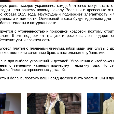
вую роль: каждое украшение, каждый оттенок могут стать о
 задать тон вашему новому началу. Зеленый и древесные отт
го образа 2025 года. Изумрудный подчеркнет элегантность и 
ушности и нежности. Оливковый и хаки будут идеальны для п
бавят теплоты и натуральности.
руется с утонченностью и природной красотой, поэтому стоит
алам. Шелк подчеркнет грацию и роскошь, лен подарит 
беспечит уют и практичность.
уются платья с плавными линиями, юбки миди или блузы с д
ие костюмы или сочетание брюк с пастельными рубашками.
анс при выборе украшений и деталей. Украшения с изображен
ения с зелеными камнями подчеркнут тематику года. Но сто
бытка блеска и агрессивных деталей.
сть и баланс, поэтому ваш наряд должен быть элегантным и п