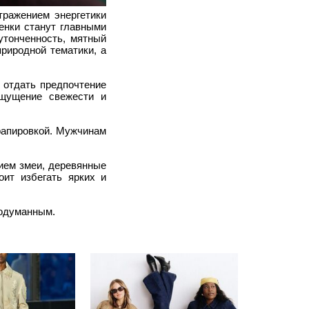
тражением энергетики
енки станут главными
утонченность, мятный
риродной тематики, а
 отдать предпочтение
ощущение свежести и
рапировкой. Мужчинам
ием змеи, деревянные
ит избегать ярких и
родуманным.