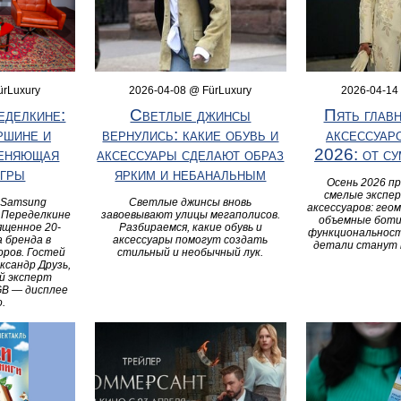
ürLuxury
2026-04-08 @ FürLuxury
2026-04-14
еделкине:
Светлые джинсы
Пять глав
ршине и
вернулись: какие обувь и
аксессуар
меняющая
аксессуары сделают образ
2026: от су
игры
ярким и небанальным
Осень 2026 пр
смелые экспе
 Samsung
Светлые джинсы вновь
аксессуаров: гео
в Переделкине
завоевывают улицы мегаполисов.
объемные боти
ященное 20-
Разбираемся, какие обувь и
функциональност
 бренда в
аксессуары помогут создать
детали станут m
ров. Гостей
стильный и необычный лук.
ксандр Друзь,
й эксперт
GB — дисплее
.