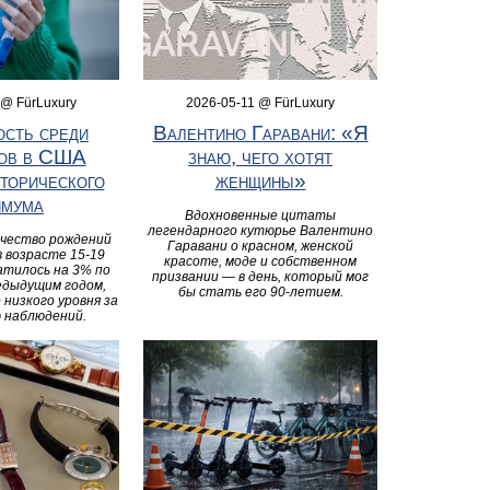
 @ FürLuxury
2026-05-11 @ FürLuxury
сть среди
Валентино Гаравани: «Я
ков в США
знаю, чего хотят
сторического
женщины»
имума
Вдохновенные цитаты
легендарного кутюрье Валентино
ичество рождений
Гаравани о красном, женской
в возрасте 15-19
красоте, моде и собственном
атилось на 3% по
призвании — в день, который мог
едыдущим годом,
бы стать его 90-летием.
 низкого уровня за
 наблюдений.