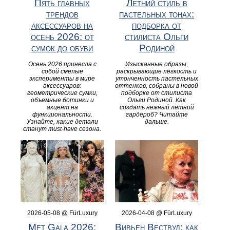
Пять главных
Летний стиль в
трендов
пастельных тонах:
аксессуаров на
подборка от
осень 2026: от
стилиста Ольги
сумок до обуви
Родиной
Осень 2026 принесла с
Изысканные образы,
собой смелые
раскрывающие лёгкость и
эксперименты в мире
утонченность пастельных
аксессуаров:
оттенков, собраны в новой
геометрические сумки,
подборке от стилиста
объемные ботинки и
Ольги Родиной. Как
акцент на
создать нежный летний
функциональности.
гардероб? Читайте
Узнайте, какие детали
дальше.
станут must-have сезона.
2026-05-08 @ FürLuxury
2026-04-08 @ FürLuxury
Met Gala 2026:
Вивьен Вествуд: как