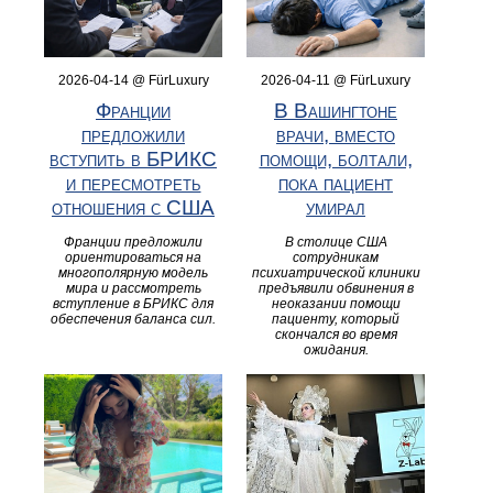
2026-04-14 @ FürLuxury
2026-04-11 @ FürLuxury
Франции
В Вашингтоне
предложили
врачи, вместо
вступить в БРИКС
помощи, болтали,
и пересмотреть
пока пациент
отношения с США
умирал
Франции предложили
В столице США
ориентироваться на
сотрудникам
многополярную модель
психиатрической клиники
мира и рассмотреть
предъявили обвинения в
вступление в БРИКС для
неоказании помощи
обеспечения баланса сил.
пациенту, который
скончался во время
ожидания.