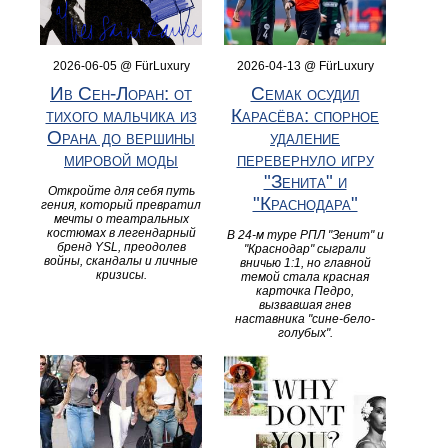
2026-06-05 @ FürLuxury
2026-04-13 @ FürLuxury
Ив Сен-Лоран: от
Семак осудил
тихого мальчика из
Карасёва: спорное
Орана до вершины
удаление
мировой моды
перевернуло игру
"Зенита" и
Откройте для себя путь
"Краснодара"
гения, который превратил
мечты о театральных
костюмах в легендарный
В 24-м туре РПЛ "Зенит" и
бренд YSL, преодолев
"Краснодар" сыграли
войны, скандалы и личные
вничью 1:1, но главной
кризисы.
темой стала красная
карточка Педро,
вызвавшая гнев
наставника "сине-бело-
голубых".