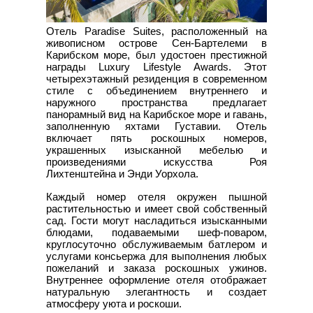
Отель Paradise Suites, расположенный на
живописном острове Сен-Бартелеми в
Карибском море, был удостоен престижной
награды Luxury Lifestyle Awards. Этот
четырехэтажный резиденция в современном
стиле с объединением внутреннего и
наружного пространства предлагает
панорамный вид на Карибское море и гавань,
заполненную яхтами Густавии. Отель
включает пять роскошных номеров,
украшенных изысканной мебелью и
произведениями искусства Роя
Лихтенштейна и Энди Уорхола.
Каждый номер отеля окружен пышной
растительностью и имеет свой собственный
сад. Гости могут насладиться изысканными
блюдами, подаваемыми шеф-поваром,
круглосуточно обслуживаемым батлером и
услугами консьержа для выполнения любых
пожеланий и заказа роскошных ужинов.
Внутреннее оформление отеля отображает
натуральную элегантность и создает
атмосферу уюта и роскоши.