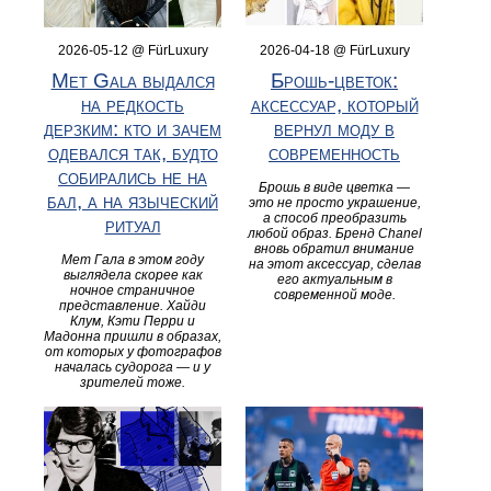
2026-05-12 @ FürLuxury
2026-04-18 @ FürLuxury
Met Gala выдался
Брошь-цветок:
на редкость
аксессуар, который
дерзким: кто и зачем
вернул моду в
одевался так, будто
современность
собирались не на
Брошь в виде цветка —
бал, а на языческий
это не просто украшение,
а способ преобразить
ритуал
любой образ. Бренд Chanel
вновь обратил внимание
Мет Гала в этом году
на этот аксессуар, сделав
выглядела скорее как
его актуальным в
ночное страничное
современной моде.
представление. Хайди
Клум, Кэти Перри и
Мадонна пришли в образах,
от которых у фотографов
началась судорога — и у
зрителей тоже.