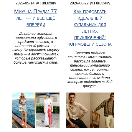
2026-05-14 @ FürLuxury
2026-06-22 @ FürLuxury
Миучча Прада: 77
Как подобрать
лет — и всё ещё
идеальный
впереди
купальник для
летних
Дизайнер, которая
приключений:
превратила ugly shoes в
предмет зависти, а
топ‑модели сезона
нейлоновый рюкзак — в
икону. Поздравляем Миуччу
Эксперт модного
Праду — в десяти снимках,
стилиста Ольги Родиной
которые рассказывают
раскрыла главные
больше, чем тысяча слов.
тенденции купального
сезона: яркие принты,
смелые бикини и
инновационные модели,
которые подходят любой
фигуре.