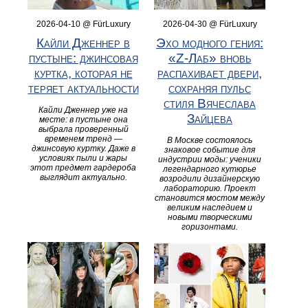
2026-04-10 @ FürLuxury
2026-04-30 @ FürLuxury
Кайли Дженнер в
Эхо модного гения:
пустыне: джинсовая
«Z-Лаб» вновь
куртка, которая не
распахивает двери,
теряет актуальности
сохраняя пульс
стиля Вячеслава
Кайли Дженнер уже на
Зайцева
месте: в пустыне она
выбрала проверенный
временем тренд —
В Москве состоялось
джинсовую куртку. Даже в
знаковое событие для
условиях пыли и жары
индустрии моды: ученики
этот предмет гардероба
легендарного кутюрье
выглядит актуально.
возродили дизайнерскую
лабораторию. Проект
становится мостом между
великим наследием и
новыми творческими
горизонтами.