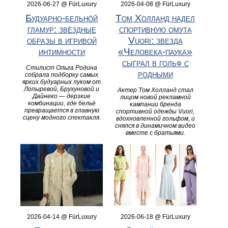
2026-06-27 @ FürLuxury
2026-04-08 @ FürLuxury
Будуарно‑бельно́й
Том Холланд надел
гламур: звёздные
спортивную омута
образы в игривой
Vuori: звезда
интимности
«Человека-паука»
сыграл в гольф с
Стилист Ольга Родина
родными
собрала подборку самых
ярких будуарных луком от
Лопыревой, Брухуновой и
Актер Том Холланд стал
Дайнеко — дерзкие
лицом новой рекламной
комбинации, где бельё
кампании бренда
превращается в главную
спортивной одежды Vuori,
сцену модного спектакля.
вдохновленной гольфом, и
снялся в динамичном видео
вместе с братьями.
2026-04-14 @ FürLuxury
2026-06-18 @ FürLuxury