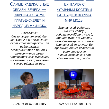
Самые радикальные
бунтарка с
образы вечера —
куриными костями
ожившая статуя,
на груди покорила
платье-скелет и
мир моды
наряд из «кишок»
Британский модельер
Вивьен Вествуд,
Ежегодный
родившаяся 85 лет назад,
благотворительный бал
прошла путь от уличной
Met Gala 2026 в Нью-Йорке
панк-дизайнерши до иконы
снова стал площадкой для
британской культуры. Ее
радикальных
провокационные коллекции
экспериментов с модой. В
и политическая
фокусе — три самых
активность до сих пор
противоречивых, пугающих
вдохновляют мир моды.
и непохожих на привычный
кутюр образа вечера.
2026-06-01 @ FürLuxury
2026-04-14 @ FürLuxury