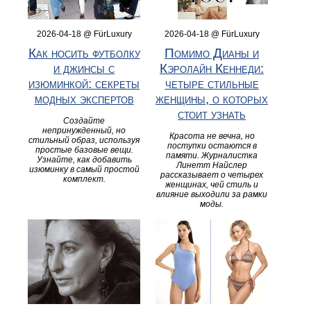
2026-04-18 @ FürLuxury
2026-04-18 @ FürLuxury
Как носить футболку
Помимо Дианы и
и джинсы с
Кэролайн Кеннеди:
изюминкой: секреты
четыре стильные
модных экспертов
женщины, о которых
стоит узнать
Создайте
непринужденный, но
Красота не вечна, но
стильный образ, используя
поступки остаются в
простые базовые вещи.
памяти. Журналистка
Узнайте, как добавить
Линетт Найслер
изюминку в самый простой
рассказывает о четырех
комплект.
женщинах, чей стиль и
влияние выходили за рамки
моды.