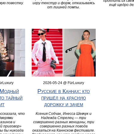
продлить их свеж
мую повестку.
игру текстур и форм, отказываясь
ещё щедро де
от лишней помпы.
ürLuxury
2026-05-24 @ FürLuxury
«Модный
Русские в Каннах: кто
то тайный
пришёл на красную
ит
дорожку и зачем
ссказала, что
Ксения Собчак, Инесса Шевчук и
дверями
Надежда Стрелец — три
азинов и
совершенно разных женщины, три
й приговор»
совершенно разных повода
вы бы никогда
оказаться на Каннском фестивале.