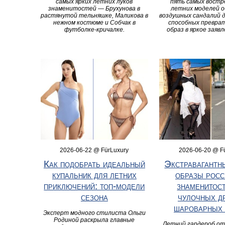
самых ярких летних луков
пять самых вост
знаменитостей — Брухунова в
летних моделей о
растянутой тельняшке, Маликова в
воздушных сандалий д
нежном костюме и Собчак в
способных превра
футболке‑кричалке.
образ в яркое заяв
2026-06-22 @ FürLuxury
2026-06-20 @ F
Как подобрать идеальный
Экстравагантн
купальник для летних
образы росс
приключений: топ‑модели
знаменитост
сезона
чулочных д
шароварных 
Эксперт модного стилиста Ольги
Родиной раскрыла главные
Летний гардероб о