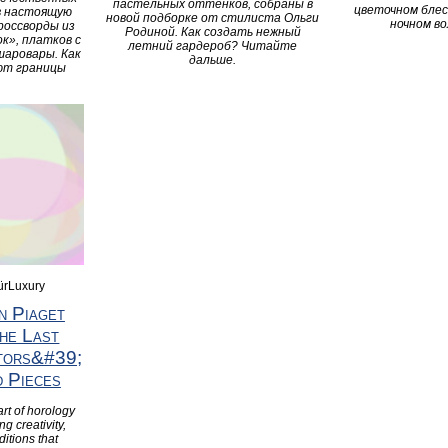
пастельных оттенков, собраны в
цветочном блес
в настоящую
новой подборке от стилиста Ольги
ночном в
россворды из
Родиной. Как создать нежный
ок», платков с
летний гардероб? Читайте
шаровары. Как
дальше.
ют границы
ürLuxury
on Piaget
he Last
tors&#39;
 Pieces
art of horology
ng creativity,
ditions that