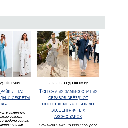
 @ FürLuxury
2026-05-30 @ FürLuxury
райв лета:
Топ самых замысловатых
нды и секреты
образов звёзд: от
ода
многослойных юбок до
эксцентричных
лся в визитную
аксессуаров
ркого сезона.
ие модели сейчас
лярности и как
Стилист Ольга Родина разобрала