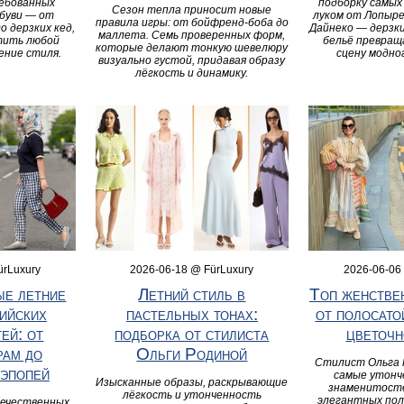
ребованных
подборку самых
Сезон тепла приносит новые
буви — от
луком от Лопыре
правила игры: от бойфренд-боба до
о дерзких кед,
Дайнеко — дерзки
маллета. Семь проверенных форм,
тить любой
бельё превращ
которые делают тонкую шевелюру
ление стиля.
сцену модно
визуально густой, придавая образу
лёгкость и динамику.
ürLuxury
2026-06-18 @ FürLuxury
2026-06-06
ые летние
Летний стиль в
Топ женстве
ийских
пастельных тонах:
от полосато
ей: от
подборка от стилиста
цветочн
рам до
Ольги Родиной
Стилист Ольга 
эпопей
самые утонч
Изысканные образы, раскрывающие
знаменитосте
лёгкость и утонченность
элегантных пол
течественных