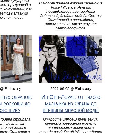
 ярких будуарных
В Москве прошла вторая церемония
вой, Брухуновой и
Voice Influencer Awards:
е комбинации, где
неожиданное падение Анны
ается в главную
Седоковой, двойная победа Оксаны
го спектакля.
Самойловой и атмосфера,
напоминающая яркое шоу под
светом софитов.
 @ FürLuxury
2026-06-05 @ FürLuxury
нных образов:
Ив Сен-Лоран: от тихого
й роскоши до
мальчика из Орана до
ого шика
вершины мировой моды
Родина отобрала
Откройте для себя путь гения,
ённые платья
который превратил мечты о
й: Брухунова в
театральных костюмах в
осах, Сильваши в
легендарный бренд YSL, преодолев