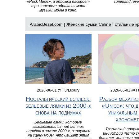
«Rock Music», а обложка раскроет
command reve
три знаковые образа из мира
музыки, моды и кино.
ArabicBezel.com
|
Женские сумки Celine
|
стильные кр
2026-06-01 @ FürLuxury
2026-06-01 @ F
Ностальгический всплеск:
Разбор механиз
бельевые лямки из 2000‑х
«Unico»: что д
снова на подиумах
уникальным 
хрономет
Бельевые лямки, которые
выглядывали из‑под летних
Творческий прорыв
нарядов в начале 2000‑х, вернулись
индустрии часто с
на сцену моды. Что движет этим
деталях, которые р