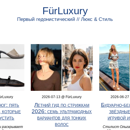
FürLuxury
Первый гедонистический // Люкс & Стиль
ürLuxury
2026-07-13 @ FürLuxury
2026-06-27
ног: пять
Летний гид по стрижкам
Будуарно‑бел
, которые
2026: семь ультрамодных
звёздные
устить
вариантов для тонких
игривой 
волос
и раскрывает
Стилист Ольга