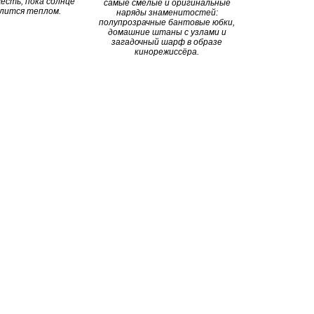
есть, пока солнце
самые смелые и оригинальные
лится теплом.
наряды знаменитостей:
полупрозрачные бантовые юбки,
домашние штаны с узлами и
загадочный шарф в образе
кинорежиссёра.