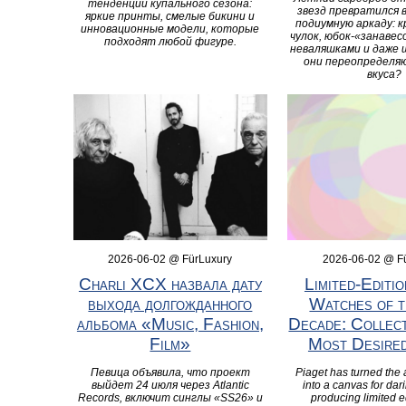
тенденции купального сезона:
звезд превратился 
яркие принты, смелые бикини и
подиумную аркаду: к
инновационные модели, которые
чулок, юбок‑«занавес
подходят любой фигуре.
неваляшками и даже 
они переопределя
вкуса?
2026-06-02 @ FürLuxury
2026-06-02 @ F
Charli XCX назвала дату
Limited‑Editi
выхода долгожданного
Watches of t
альбома «Music, Fashion,
Decade: Collec
Film»
Most Desired
Певица объявила, что проект
Piaget has turned the 
выйдет 24 июля через Atlantic
into a canvas for dari
Records, включит синглы «SS26» и
producing limited e