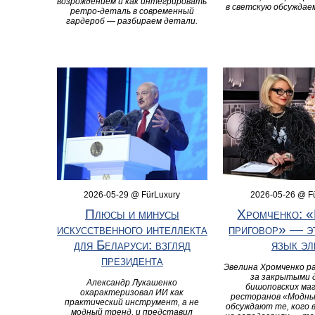
возрождением и как интегрировать
в светскую обсуждае
ретро‑деталь в современный
гардероб — разбираем детали.
2026-05-29 @ FürLuxury
2026-05-26 @ F
Плюсы и минусы
Хромченко: 
искусственного интеллекта
приговор» — э
для Беларуси: взгляд
язык эл
президента
Эвелина Хромченко ра
за закрытыми 
Александр Лукашенко
бишоповских маг
охарактеризовал ИИ как
ресторанов «Модны
практический инструмент, а не
обсуждают те, кого 
модный тренд, и представил