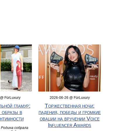
 @ FürLuxury
2026-06-26 @ FürLuxury
ьно́й гламур:
Торжественная ночи:
 образы в
падения, победы и громкие
интимности
овации на вручении Voice
Influencer Awards
 Родина собрала