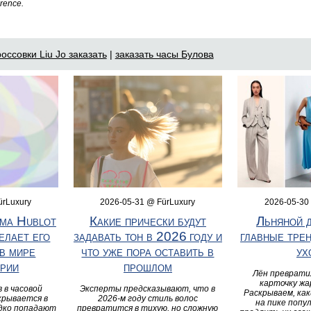
rence.
оссовки Liu Jo заказать
|
заказать часы Булова
ürLuxury
2026-05-31 @ FürLuxury
2026-05-30
ма Hublot
Какие прически будут
Льняной д
елает его
задавать тон в 2026 году и
главные тре
в мире
что уже пора оставить в
ух
рии
прошлом
Лён преврати
карточку жа
 в часовой
Эксперты предсказывают, что в
Раскрываем, как
крывается в
2026‑м году стиль волос
на пике попу
едко попадают
превратится в тихую, но сложную