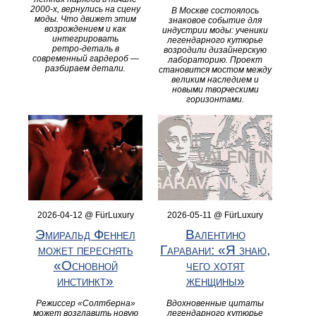
2000‑х, вернулись на сцену
В Москве состоялось
моды. Что движет этим
знаковое событие для
возрождением и как
индустрии моды: ученики
интегрировать
легендарного кутюрье
ретро‑деталь в
возродили дизайнерскую
современный гардероб —
лабораторию. Проект
разбираем детали.
становится мостом между
великим наследием и
новыми творческими
горизонтами.
2026-04-12 @ FürLuxury
2026-05-11 @ FürLuxury
Эмиральд Феннел
Валентино
может переснять
Гаравани: «Я знаю,
«Основной
чего хотят
инстинкт»
женщины»
Режиссер «Солтберна»
Вдохновенные цитаты
может возглавить новую
легендарного кутюрье