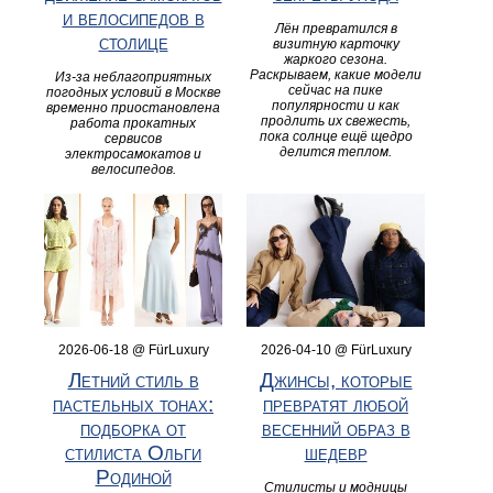
и велосипедов в
Лён превратился в
столице
визитную карточку
жаркого сезона.
Раскрываем, какие модели
Из-за неблагоприятных
сейчас на пике
погодных условий в Москве
популярности и как
временно приостановлена
продлить их свежесть,
работа прокатных
пока солнце ещё щедро
сервисов
делится теплом.
электросамокатов и
велосипедов.
2026-06-18 @ FürLuxury
2026-04-10 @ FürLuxury
Летний стиль в
Джинсы, которые
пастельных тонах:
превратят любой
подборка от
весенний образ в
стилиста Ольги
шедевр
Родиной
Стилисты и модницы