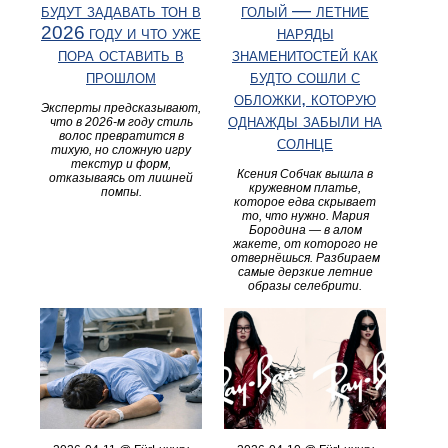
будут задавать тон в
голый — летние
2026 году и что уже
наряды
пора оставить в
знаменитостей как
прошлом
будто сошли с
обложки, которую
Эксперты предсказывают,
однажды забыли на
что в 2026‑м году стиль
волос превратится в
солнце
тихую, но сложную игру
текстур и форм,
Ксения Собчак вышла в
отказываясь от лишней
кружевном платье,
помпы.
которое едва скрывает
то, что нужно. Мария
Бородина — в алом
жакете, от которого не
отвернёшься. Разбираем
самые дерзкие летние
образы селебрити.