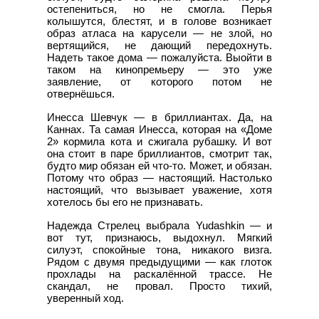
остепениться, но не смогла. Перья
колышутся, блестят, и в голове возникает
образ атласа на карусели — не злой, но
вертящийся, не дающий передохнуть.
Надеть такое дома — пожалуйста. Выойти в
таком на кинопремьеру — это уже
заявление, от которого потом не
отвернёшься.
Инесса Шевчук — в бриллиантах. Да, на
Каннах. Та самая Инесса, которая на «Доме
2» кормила кота и сжигала рубашку. И вот
она стоит в паре бриллиантов, смотрит так,
будто мир обязан ей что-то. Может, и обязан.
Потому что образ — настоящий. Настолько
настоящий, что вызывает уважение, хотя
хотелось бы его не признавать.
Надежда Стрелец выбрала Yudashkin — и
вот тут, признаюсь, выдохнул. Мягкий
силуэт, спокойные тона, никакого визга.
Рядом с двумя предыдущими — как глоток
прохлады на раскалённой трассе. Не
скандал, не провал. Просто тихий,
уверенный ход.