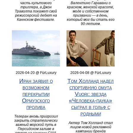
часть культового
Валентино Гаравани о
триллера, а Джон
красном, женской красоте,
Траволта покажет свой
моде и собственном
режиссерский дебют на
призвании — в день,
Каннском фестивале.
который мог бы стать его
90-летием.
2026-04-20 @ FürLuxury
2026-04-08 @ FürLuxury
Иран заявил о
Том Холланд надел
возможном
спортивную омута
перекрытии
Vuori: звезда
Ормузского
«Человека-паука»
пролива
сыграл в гольф с
родными
Тегеран вновь пригрозил
закрыть стратегически
Актер Том Холланд стал
важный морской путь в
лицом новой рекламной
Персидском заливе в
кампании бренда
ответ на санкции США,