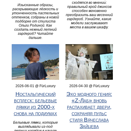
сходятся во мнении:
Изысканные образы,
правильный крой джинсов
раскрывающие лёгкость и
способен мгновенно
утонченность пастельных
преобразить ваш весенний
оттенков, собраны в новой
гардероб. Узнайте, какие
подборке от стилиста
модели заслуживают
Ольги Родиной. Как
места в вашем шкафу.
создать нежный летний
гардероб? Читайте
дальше.
2026-06-01 @ FürLuxury
2026-04-30 @ FürLuxury
Ностальгический
Эхо модного гения:
всплеск: бельевые
«Z-Лаб» вновь
лямки из 2000‑х
распахивает двери,
снова на подиумах
сохраняя пульс
стиля Вячеслава
Бельевые лямки, которые
Зайцева
выглядывали из‑под
летних нарядов в начале