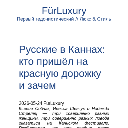
FürLuxury
Первый гедонистический // Люкс & Стиль
Русские в Каннах:
кто пришёл на
красную дорожку
и зачем
2026-05-24 FürLuxury
Ксения Собчак, Инесса Шевчук и Надежда
Стрелец — три совершенно разных
женщины, три совершенно разных повода
оказаться на Каннском фестивале.
Разбираемся, как это вообще могло