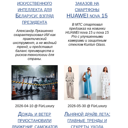
искусственного
заказов на
интеллекта для
смартфоны
Беларуси: взгляд
HUAWEI nova 15
президента
В МТС стартовал
предзаказ на новинки
Александр Лукашенко
HUAWEI nova 15 и nova 15
охарактеризовал ИИ как
Pro с улучшенными
практический
камерами и защитным
инструмент, а не модный
стеклом Kunlun Glass.
тренд, и представил
баланс преимуществ и
рисков технологии для
страны.
2026-04-10 @ FürLuxury
2026-05-30 @ FürLuxury
Дождь и ветер
Льняной драйв лета:
приостановили
главные тренды и
движение самокатов
секреты ухода