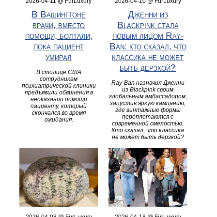
2026-04-11 @ FürLuxury
2026-04-10 @ FürLuxury
В Вашингтоне
Дженни из
врачи, вместо
Blackpink стала
помощи, болтали,
новым лицом Ray-
пока пациент
Ban: кто сказал, что
умирал
классика не может
быть дерзкой?
В столице США
сотрудникам
Ray-Ban назначил Дженни
психиатрической клиники
из Blackpink своим
предъявили обвинения в
глобальным амбассадором,
неоказании помощи
запустив яркую кампанию,
пациенту, который
где винтажные формы
скончался во время
переплетаются с
ожидания.
современной смелостью.
Кто сказал, что классика
не может быть дерзкой?
2026-04-08 @ FürLuxury
2026-04-18 @ FürLuxury