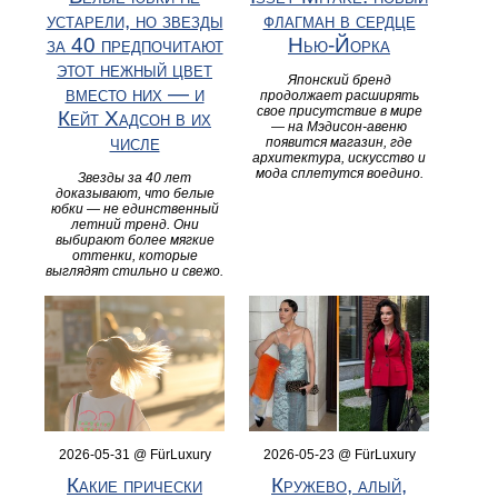
устарели, но звезды
флагман в сердце
за 40 предпочитают
Нью-Йорка
этот нежный цвет
Японский бренд
вместо них — и
продолжает расширять
свое присутствие в мире
Кейт Хадсон в их
— на Мэдисон-авеню
числе
появится магазин, где
архитектура, искусство и
мода сплетутся воедино.
Звезды за 40 лет
доказывают, что белые
юбки — не единственный
летний тренд. Они
выбирают более мягкие
оттенки, которые
выглядят стильно и свежо.
2026-05-31 @ FürLuxury
2026-05-23 @ FürLuxury
Какие прически
Кружево, алый,