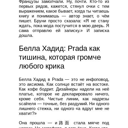
Французы замолчали. Ну, почти. Кто-то из
первых рядов, кажется, стянул очки с тем
выражением, какое бывает, когда ты читаешь
книгу и понимаешь — автор знает, о чём
пишет. Бруни просто сказала: «Я не стану
ждать, пока мода постучится в мою дверь. Я
сама отправлю ей записку.» И записка
дошла.
Белла Хадид: Prada как
тишина, которая громче
любого крика
Белла Хадид в Prada — это не инфоповод,
это аксиома. Как солнце встаёт на востоке.
Как кофе бодрит. Дизайнеры надели на неё
платье, которое не декларировало ничего,
кроме себя. Чистые линии, как надрезы
scalпеля — точные, без раздумий. Ни одного
лишнего стежка, ни одного «а вдруг мне не
хватит?»
Она прошла — и路面 стала мягче под