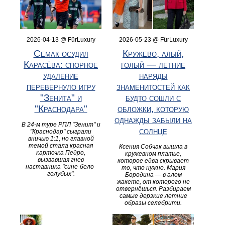
2026-04-13 @ FürLuxury
2026-05-23 @ FürLuxury
Семак осудил
Кружево, алый,
Карасёва: спорное
голый — летние
удаление
наряды
перевернуло игру
знаменитостей как
"Зенита" и
будто сошли с
"Краснодара"
обложки, которую
однажды забыли на
В 24-м туре РПЛ "Зенит" и
солнце
"Краснодар" сыграли
вничью 1:1, но главной
темой стала красная
Ксения Собчак вышла в
карточка Педро,
кружевном платье,
вызвавшая гнев
которое едва скрывает
наставника "сине-бело-
то, что нужно. Мария
голубых".
Бородина — в алом
жакете, от которого не
отвернёшься. Разбираем
самые дерзкие летние
образы селебрити.