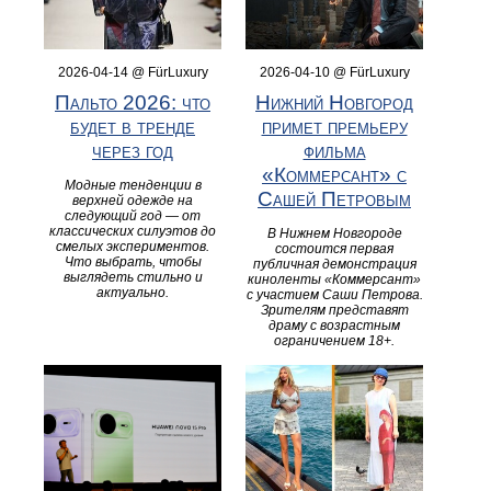
2026-04-14 @ FürLuxury
2026-04-10 @ FürLuxury
Пальто 2026: что
Нижний Новгород
будет в тренде
примет премьеру
через год
фильма
«Коммерсант» с
Модные тенденции в
Сашей Петровым
верхней одежде на
следующий год — от
классических силуэтов до
В Нижнем Новгороде
смелых экспериментов.
состоится первая
Что выбрать, чтобы
публичная демонстрация
выглядеть стильно и
киноленты «Коммерсант»
актуально.
с участием Саши Петрова.
Зрителям представят
драму с возрастным
ограничением 18+.