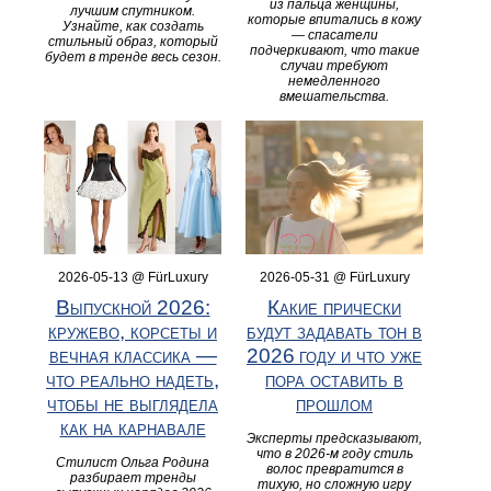
из пальца женщины,
лучшим спутником.
которые впитались в кожу
Узнайте, как создать
— спасатели
стильный образ, который
подчеркивают, что такие
будет в тренде весь сезон.
случаи требуют
немедленного
вмешательства.
2026-05-13 @ FürLuxury
2026-05-31 @ FürLuxury
Выпускной 2026:
Какие прически
кружево, корсеты и
будут задавать тон в
вечная классика —
2026 году и что уже
что реально надеть,
пора оставить в
чтобы не выглядела
прошлом
как на карнавале
Эксперты предсказывают,
что в 2026‑м году стиль
Стилист Ольга Родина
волос превратится в
разбирает тренды
тихую, но сложную игру