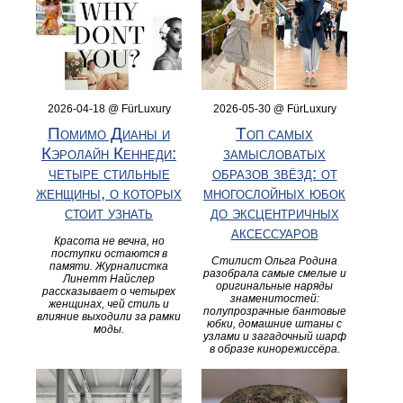
2026-04-18 @ FürLuxury
2026-05-30 @ FürLuxury
Помимо Дианы и
Топ самых
Кэролайн Кеннеди:
замысловатых
четыре стильные
образов звёзд: от
женщины, о которых
многослойных юбок
стоит узнать
до эксцентричных
аксессуаров
Красота не вечна, но
поступки остаются в
Стилист Ольга Родина
памяти. Журналистка
разобрала самые смелые и
Линетт Найслер
оригинальные наряды
рассказывает о четырех
знаменитостей:
женщинах, чей стиль и
полупрозрачные бантовые
влияние выходили за рамки
юбки, домашние штаны с
моды.
узлами и загадочный шарф
в образе кинорежиссёра.