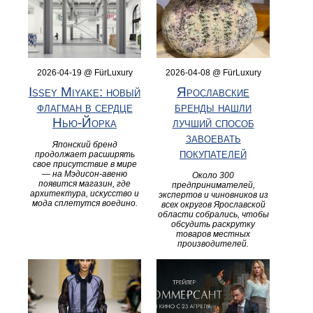
2026-04-19 @ FürLuxury
2026-04-08 @ FürLuxury
Issey Miyake: новый
Ярославские
флагман в сердце
бренды нашли
Нью-Йорка
лучший способ
завоевать
Японский бренд
покупателей
продолжает расширять
свое присутствие в мире
— на Мэдисон-авеню
Около 300
появится магазин, где
предпринимателей,
архитектура, искусство и
экспертов и чиновников из
мода сплетутся воедино.
всех округов Ярославской
области собрались, чтобы
обсудить раскрутку
товаров местных
производителей.