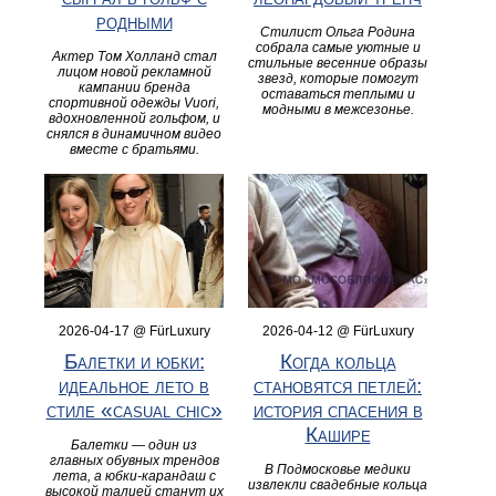
родными
Стилист Ольга Родина
собрала самые уютные и
Актер Том Холланд стал
стильные весенние образы
лицом новой рекламной
звезд, которые помогут
кампании бренда
оставаться теплыми и
спортивной одежды Vuori,
модными в межсезонье.
вдохновленной гольфом, и
снялся в динамичном видео
вместе с братьями.
2026-04-17 @ FürLuxury
2026-04-12 @ FürLuxury
Балетки и юбки:
Когда кольца
идеальное лето в
становятся петлей:
стиле «casual chic»
история спасения в
Кашире
Балетки — один из
главных обувных трендов
В Подмосковье медики
лета, а юбки-карандаш с
извлекли свадебные кольца
высокой талией станут их