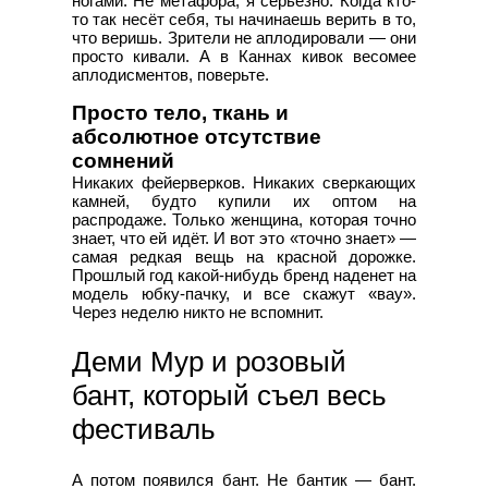
ногами. Не метафора, я серьёзно. Когда кто-
то так несёт себя, ты начинаешь верить в то,
что веришь. Зрители не аплодировали — они
просто кивали. А в Каннах кивок весомее
аплодисментов, поверьте.
Просто тело, ткань и
абсолютное отсутствие
сомнений
Никаких фейерверков. Никаких сверкающих
камней, будто купили их оптом на
распродаже. Только женщина, которая точно
знает, что ей идёт. И вот это «точно знает» —
самая редкая вещь на красной дорожке.
Прошлый год какой-нибудь бренд наденет на
модель юбку-пачку, и все скажут «вау».
Через неделю никто не вспомнит.
Деми Мур и розовый
бант, который съел весь
фестиваль
А потом появился бант. Не бантик — бант.