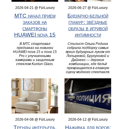
2026-04-21 @ FürLuxury
2026-06-27 @ FürLuxury
МТС начал прием
Будуарно‑бельно́й
заказов на
гламур: звёздные
смартфоны
образы в игривой
HUAWEI nova 15
интимности
В МТС стартовал
Стилист Ольга Родина
предзаказ на новинки
собрала подборку самых
HUAWEI nova 15 и nova 15
ярких будуарных луком от
Pro с улучшенными
Лопыревой, Брухуновой и
камерами и защитным
Дайнеко — дерзкие
стеклом Kunlun Glass.
комбинации, где бельё
превращается в главную
сцену модного спектакля.
2026-04-08 @ FürLuxury
2026-04-12 @ FürLuxury
Тренды интерьера,
Наживка для воров: