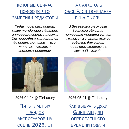
которые сейчас
как алкоголь
повсюду: что
обошёлся тверчанке
заметили редакторы
в 15 тысяч
Редакторы рассказали,
В Весьегонском округе
какие тенденции в дизайне
Тверской области
интерьера сейчас на слуху.
нетрезвая женщина уснула
От природных материалов
у магазина и стала лёгкой
до ретро-мотивов — всё,
добычей для воров,
что нужно знать о
лишившись кошелька с
стильных решениях.
крупной суммой.
2026-04-14 @ FürLuxury
2026-05-11 @ FürLuxury
Пять главных
Как выбрать духи
трендов
Guerlain для
аксессуаров на
определённого
осень 2026: от
времени года и