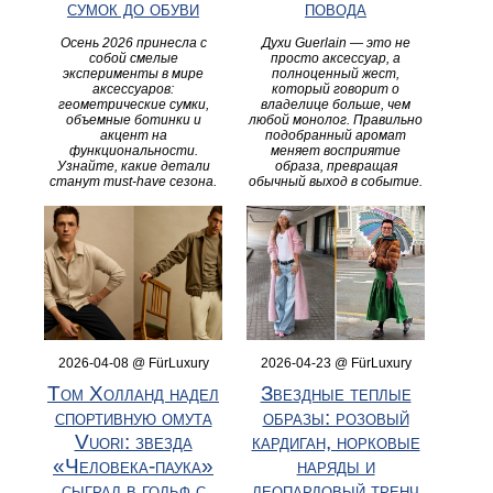
сумок до обуви
повода
Осень 2026 принесла с
Духи Guerlain — это не
собой смелые
просто аксессуар, а
эксперименты в мире
полноценный жест,
аксессуаров:
который говорит о
геометрические сумки,
владелице больше, чем
объемные ботинки и
любой монолог. Правильно
акцент на
подобранный аромат
функциональности.
меняет восприятие
Узнайте, какие детали
образа, превращая
станут must-have сезона.
обычный выход в событие.
2026-04-08 @ FürLuxury
2026-04-23 @ FürLuxury
Том Холланд надел
Звездные теплые
спортивную омута
образы: розовый
Vuori: звезда
кардиган, норковые
«Человека-паука»
наряды и
сыграл в гольф с
леопардовый тренч