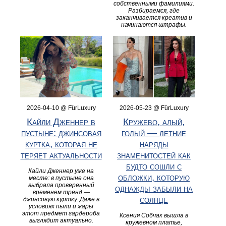
собственными фамилиями.
Разбираемся, где
заканчивается креатив и
начинаются штрафы.
2026-04-10 @ FürLuxury
2026-05-23 @ FürLuxury
Кайли Дженнер в
Кружево, алый,
пустыне: джинсовая
голый — летние
куртка, которая не
наряды
теряет актуальности
знаменитостей как
будто сошли с
Кайли Дженнер уже на
обложки, которую
месте: в пустыне она
выбрала проверенный
однажды забыли на
временем тренд —
солнце
джинсовую куртку. Даже в
условиях пыли и жары
этот предмет гардероба
Ксения Собчак вышла в
выглядит актуально.
кружевном платье,