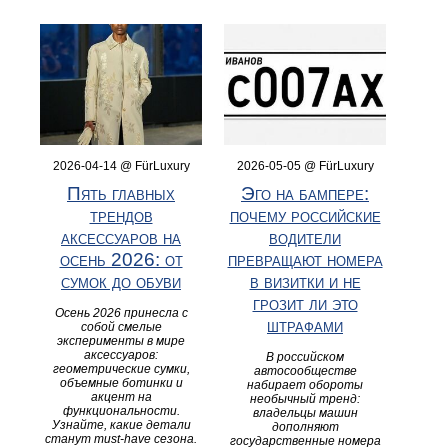
2026-04-14 @ FürLuxury
2026-05-05 @ FürLuxury
Пять главных
Эго на бампере:
трендов
почему российские
аксессуаров на
водители
осень 2026: от
превращают номера
сумок до обуви
в визитки и не
грозит ли это
Осень 2026 принесла с
штрафами
собой смелые
эксперименты в мире
аксессуаров:
В российском
геометрические сумки,
автосообществе
объемные ботинки и
набирает обороты
акцент на
необычный тренд:
функциональности.
владельцы машин
Узнайте, какие детали
дополняют
станут must-have сезона.
государственные номера