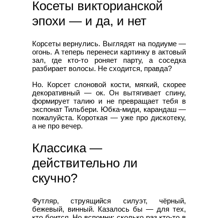
Косеты викторианской
эпохи — и да, и нет
Корсеты вернулись. Выглядят на подиуме —
огонь. А теперь перенеси картинку в актовый
зал, где кто-то роняет парту, а соседка
разбирает волосы. Не сходится, правда?
Но. Корсет слоновой кости, мягкий, скорее
декоративный — ок. Он вытягивает спину,
формирует талию и не превращает тебя в
экспонат Тильбери. Юбка-миди, карандаш —
пожалуйста. Короткая — уже про дискотеку,
а не про вечер.
Классика —
действительно ли
скучно?
Футляр, струящийся силуэт, чёрный,
бежевый, винный. Казалось бы — для тех,
кто боится. Но вспомни: сколько раз кто-то в