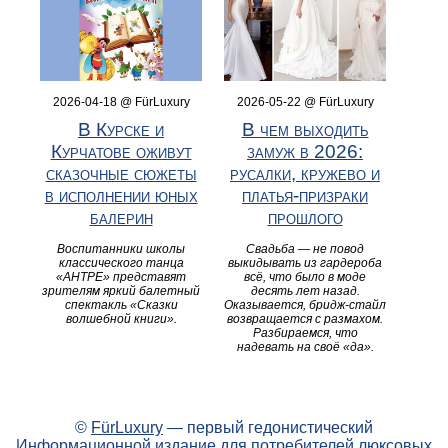
2026-04-18 @ FürLuxury
2026-05-22 @ FürLuxury
В Курске и
В чем выходить
Курчатове оживут
замуж в 2026:
сказочные сюжеты
русалки, кружево и
в исполнении юных
платья-призраки
балерин
прошлого
Воспитанники школы
Свадьба — не повод
классического танца
выкидывать из гардероба
«АНТРЕ» представят
всё, что было в моде
зрителям яркий балетный
десять лет назад.
спектакль «Сказки
Оказывается, бридж-стайл
волшебной книги».
возвращается с размахом.
Разбираемся, что
надевать на своё «да».
©
FürLuxury
— первый гедонистический
Информационной издание для потребителей люксовых