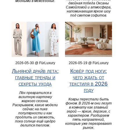
модными в межсезонье.
двойная победа Оксаны
Самойловой и атмосфера,
напоминающая яркое шоу
под светом софитов.
2026-05-30 @ FürLuxury
2026-05-19 @ FürLuxury
Льняной драйв лета:
Ковёр под ноги:
главные тренды и
чего ждать от
секреты ухода
текстиля в 2026
году
Лён превратился в
визитную карточку
Ковры перестали быть
жаркого сезона.
фоном. В 2026-м они лезут
Раскрываем, какие модели
в комнату как главный
сейчас на пике
герой — яркие, дерзкие, с
популярности и как
характером. Разбираем
продлить их свежесть,
пять направлений,
пока солнце ещё щедро
которые уже перегревают
делится теплом.
рынок.