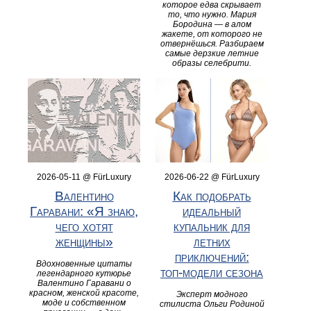
которое едва скрывает
то, что нужно. Мария
Бородина — в алом
жакете, от которого не
отвернёшься. Разбираем
самые дерзкие летние
образы селебрити.
2026-05-11 @ FürLuxury
2026-06-22 @ FürLuxury
Валентино
Как подобрать
Гаравани: «Я знаю,
идеальный
чего хотят
купальник для
женщины»
летних
приключений:
Вдохновенные цитаты
топ‑модели сезона
легендарного кутюрье
Валентино Гаравани о
красном, женской красоте,
Эксперт модного
моде и собственном
стилиста Ольги Родиной