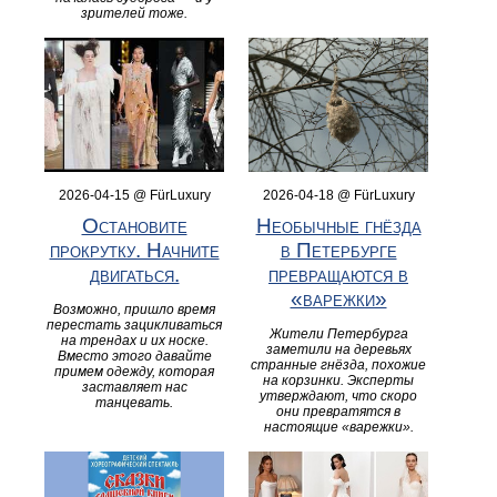
зрителей тоже.
2026-04-15 @ FürLuxury
2026-04-18 @ FürLuxury
Остановите
Необычные гнёзда
прокрутку. Начните
в Петербурге
двигаться.
превращаются в
«варежки»
Возможно, пришло время
перестать зацикливаться
Жители Петербурга
на трендах и их носке.
заметили на деревьях
Вместо этого давайте
странные гнёзда, похожие
примем одежду, которая
на корзинки. Эксперты
заставляет нас
утверждают, что скоро
танцевать.
они превратятся в
настоящие «варежки».