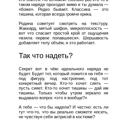
таком наряде проходил мимо и ты думала —
«боже». Редко бывает. Классика — это
тишина, которая всегда громче крика.
Родина советует смотреть на текстуру.
Жаккард, мятый шифон, микроплоскость —
вот что спасает простой крой от ощущения
«взяла первое попавшееся». Шершавость
добавляет телу объём, и это работает.
Так что надеть?
Секрет вот в чём: идеального наряда не
будет. Будет тот, который ложится на тебя —
под фигуру, под настроение, под тот
конкретный вечер. Кто-то хочет сиять —
пусть сияет. Кто-то хочет тишины — дай им
тишины. Только чтобы утром зеркало не
выдавало вопрос «это я вообще?»
А тебе — что бы надели? И честно: есть ли
тут что-то, что вы реально сможете носить,
не чувствуя себя актрисой в костюме?