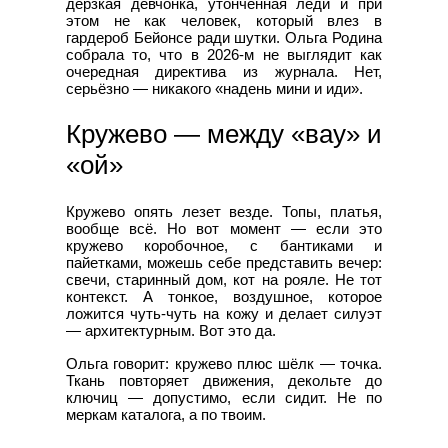
дерзкая девчонка, утончённая леди и при
этом не как человек, который влез в
гардероб Бейонсе ради шутки. Ольга Родина
собрала то, что в 2026-м не выглядит как
очередная директива из журнала. Нет,
серьёзно — никакого «надень мини и иди».
Кружево — между «вау» и
«ой»
Кружево опять лезет везде. Топы, платья,
вообще всё. Но вот момент — если это
кружево коробочное, с бантиками и
пайетками, можешь себе представить вечер:
свечи, старинный дом, кот на рояле. Не тот
контекст. А тонкое, воздушное, которое
ложится чуть-чуть на кожу и делает силуэт
— архитектурным. Вот это да.
Ольга говорит: кружево плюс шёлк — точка.
Ткань повторяет движения, декольте до
ключиц — допустимо, если сидит. Не по
меркам каталога, а по твоим.