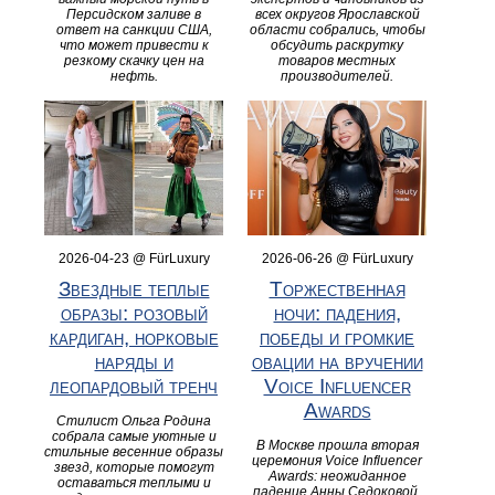
Персидском заливе в
всех округов Ярославской
ответ на санкции США,
области собрались, чтобы
что может привести к
обсудить раскрутку
резкому скачку цен на
товаров местных
нефть.
производителей.
2026-04-23 @ FürLuxury
2026-06-26 @ FürLuxury
Звездные теплые
Торжественная
образы: розовый
ночи: падения,
кардиган, норковые
победы и громкие
наряды и
овации на вручении
леопардовый тренч
Voice Influencer
Awards
Стилист Ольга Родина
собрала самые уютные и
В Москве прошла вторая
стильные весенние образы
церемония Voice Influencer
звезд, которые помогут
Awards: неожиданное
оставаться теплыми и
падение Анны Седоковой,