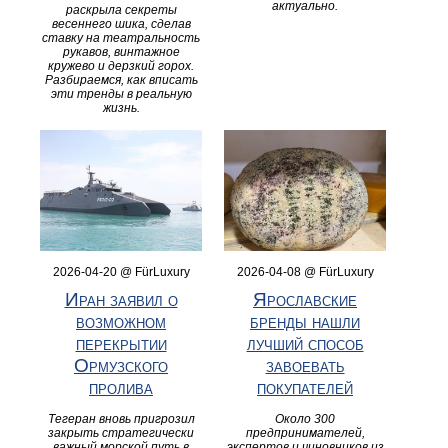
актуально.
раскрыла секреты
весеннего шика, сделав
ставку на театральность
рукавов, винтажное
кружево и дерзкий горох.
Разбираемся, как вписать
эти тренды в реальную
жизнь.
2026-04-20 @ FürLuxury
2026-04-08 @ FürLuxury
Иран заявил о
Ярославские
возможном
бренды нашли
перекрытии
лучший способ
Ормузского
завоевать
пролива
покупателей
Тегеран вновь пригрозил
Около 300
закрыть стратегически
предпринимателей,
важный морской путь в
экспертов и чиновников из