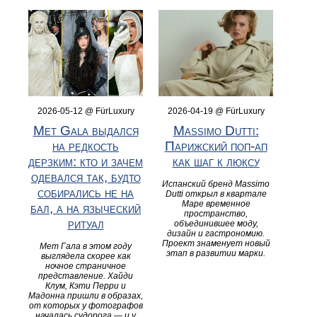
2026-05-12 @ FürLuxury
2026-04-19 @ FürLuxury
Met Gala выдался
Massimo Dutti:
на редкость
Парижский поп-ап
дерзким: кто и зачем
как шаг к люксу
одевался так, будто
Испанский бренд Massimo
собирались не на
Dutti открыл в квартале
Маре временное
бал, а на языческий
пространство,
ритуал
объединившее моду,
дизайн и гастрономию.
Проект знаменует новый
Мет Гала в этом году
этап в развитии марки.
выглядела скорее как
ночное страничное
представление. Хайди
Клум, Кэти Перри и
Мадонна пришли в образах,
от которых у фотографов
началась судорога — и у