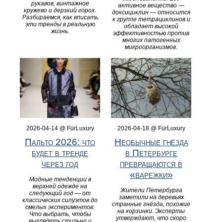
рукавов, винтажное
активное вещество —
кружево и дерзкий горох.
доксициклин — относится
Разбираемся, как вписать
к группе тетрациклинов и
эти тренды в реальную
обладает высокой
жизнь.
эффективностью против
многих патогенных
микроорганизмов.
2026-04-14 @ FürLuxury
2026-04-18 @ FürLuxury
Пальто 2026: что
Необычные гнёзда
будет в тренде
в Петербурге
через год
превращаются в
«варежки»
Модные тенденции в
верхней одежде на
Жители Петербурга
следующий год — от
заметили на деревьях
классических силуэтов до
странные гнёзда, похожие
смелых экспериментов.
на корзинки. Эксперты
Что выбрать, чтобы
утверждают, что скоро
выглядеть стильно и