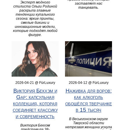
Эксперт модного
заставляет нас
стилиста Ольги Родиной
танцевать.
раскрыла главные
тенденции купального
сезона: яркие принты,
смелые бикини и
инновационные модели,
которые подходят любой
фигуре.
2026-04-21 @ FürLuxury
2026-04-12 @ FürLuxury
Виктория Бекхэм и
Наживка для воров:
Gap: капсульная
как алкоголь
коллекция, которая
обошёлся тверчанке
соединяет классику
в 15 тысяч
и современность
В Весьегонском округе
Тверской области
Виктория Бекхэм
нетрезвая женщина уснула
представила 38-