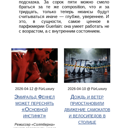
подсказка. За сорок пяти можно смело
браться за те же composition, что и за
тридцать, только теперь нюансы будут
считываться иначе — глубже, увереннее. И
это, в сущности, самое ценное в
парфюмерии Guerlain: она умеет работать не
с возрастом, а с внутренним состоянием.
2026-04-12 @ FürLuxury
2026-04-10 @ FürLuxury
Эмиральд Феннел
Дождь и ветер
может переснять
приостановили
«Основной
движение самокатов
инстинкт»
и велосипедов в
столице
Режиссер «Солтберна»