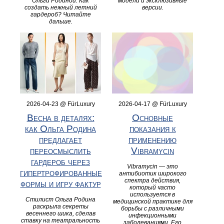
Ольги Родиной. Как
модели и эксклюзивные
создать нежный летний
версии.
гардероб? Читайте
дальше.
2026-04-23 @ FürLuxury
2026-04-17 @ FürLuxury
Весна в деталях:
Основные
как Ольга Родина
показания к
предлагает
применению
переосмыслить
Vibramycin
гардероб через
Vibramycin — это
гипертрофированные
антибиотик широкого
спектра действия,
формы и игру фактур
который часто
используется в
Стилист Ольга Родина
медицинской практике для
раскрыла секреты
борьбы с различными
весеннего шика, сделав
инфекционными
ставку на театральность
заболеваниями. Его