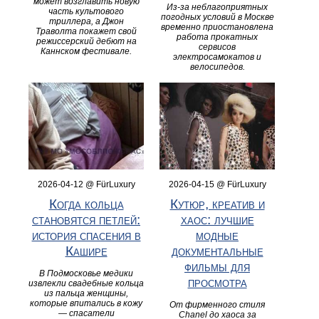
может возглавить новую
Из-за неблагоприятных
часть культового
погодных условий в Москве
триллера, а Джон
временно приостановлена
Траволта покажет свой
работа прокатных
режиссерский дебют на
сервисов
Каннском фестивале.
электросамокатов и
велосипедов.
2026-04-12 @ FürLuxury
2026-04-15 @ FürLuxury
Когда кольца
Кутюр, креатив и
становятся петлей:
хаос: лучшие
история спасения в
модные
Кашире
документальные
фильмы для
В Подмосковье медики
просмотра
извлекли свадебные кольца
из пальца женщины,
которые впитались в кожу
От фирменного стиля
— спасатели
Chanel до хаоса за