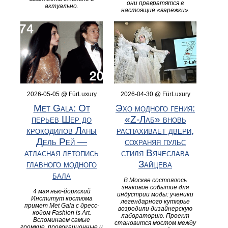
они превратятся в
актуально.
настоящие «варежки».
2026-05-05 @ FürLuxury
2026-04-30 @ FürLuxury
Met Gala: От
Эхо модного гения:
перьев Шер до
«Z-Лаб» вновь
крокодилов Ланы
распахивает двери,
Дель Рей —
сохраняя пульс
атласная летопись
стиля Вячеслава
главного модного
Зайцева
бала
В Москве состоялось
знаковое событие для
4 мая нью-йоркский
индустрии моды: ученики
Институт костюма
легендарного кутюрье
примет Met Gala с дресс-
возродили дизайнерскую
кодом Fashion is Art.
лабораторию. Проект
Вспоминаем самые
становится мостом между
громкие, провокационные и