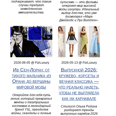
подчеркивают, что такие
кулисами — эти фильмы
случаи требуют
откроют мир высокой
немедленного
моды изнутри. Идеальный
вмешательства.
выбор для тех, кто уже
досмотрел «Марк
Джейкобс и Луи Виттон».
2026-06-05 @ FürLuxury
2026-05-13 @ FürLuxury
Ив Сен-Лоран: от
Выпускной 2026:
тихого мальчика из
кружево, корсеты и
Орана до вершины
вечная классика —
мировой моды
что реально надеть,
чтобы не выглядела
Откройте для себя путь
как на карнавале
гения, который превратил
мечты о театральных
костюмах в легендарный
Стилист Ольга Родина
бренд YSL, преодолев
разбирает тренды
войны, скандалы и личные
выпускных нарядов 2026