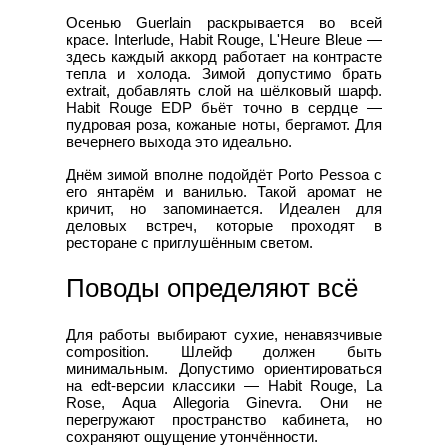
Осенью Guerlain раскрывается во всей
красе. Interlude, Habit Rouge, L'Heure Bleue —
здесь каждый аккорд работает на контрасте
тепла и холода. Зимой допустимо брать
extrait, добавлять слой на шёлковый шарф.
Habit Rouge EDP бьёт точно в сердце —
пудровая роза, кожаные ноты, бергамот. Для
вечернего выхода это идеально.
Днём зимой вполне подойдёт Porto Pessoa с
его янтарём и ванилью. Такой аромат не
кричит, но запоминается. Идеален для
деловых встреч, которые проходят в
ресторане с приглушённым светом.
Поводы определяют всё
Для работы выбирают сухие, ненавязчивые
composition. Шлейф должен быть
минимальным. Допустимо ориентироваться
на edt-версии классики — Habit Rouge, La
Rose, Aqua Allegoria Ginevra. Они не
перегружают пространство кабинета, но
сохраняют ощущение утончённости.