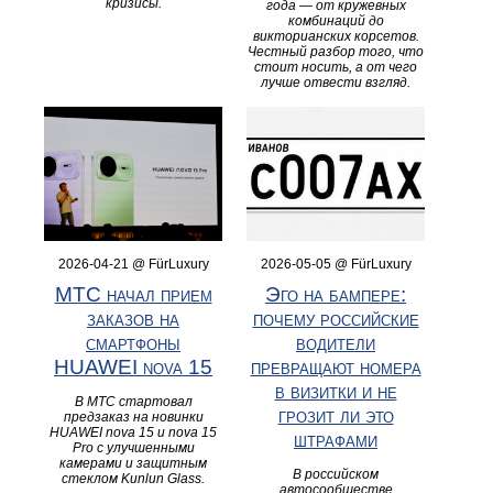
кризисы.
года — от кружевных
комбинаций до
викторианских корсетов.
Честный разбор того, что
стоит носить, а от чего
лучше отвести взгляд.
2026-04-21 @ FürLuxury
2026-05-05 @ FürLuxury
МТС начал прием
Эго на бампере:
заказов на
почему российские
смартфоны
водители
HUAWEI nova 15
превращают номера
в визитки и не
В МТС стартовал
грозит ли это
предзаказ на новинки
HUAWEI nova 15 и nova 15
штрафами
Pro с улучшенными
камерами и защитным
В российском
стеклом Kunlun Glass.
автосообществе