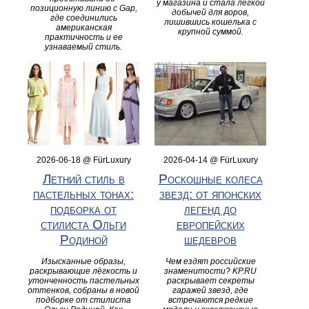
у магазина и стала лёгкой
позиционную линию с Gap,
добычей для воров,
где соединились
лишившись кошелька с
американская
крупной суммой.
практичность и ее
узнаваемый стиль.
2026-06-18 @ FürLuxury
2026-04-14 @ FürLuxury
Летний стиль в
Роскошные колеса
пастельных тонах:
звезд: от японских
подборка от
легенд до
стилиста Ольги
европейских
Родиной
шедевров
Изысканные образы,
Чем ездят российские
раскрывающие лёгкость и
знаменитости? KP.RU
утонченность пастельных
раскрывает секреты
оттенков, собраны в новой
гаражей звезд, где
подборке от стилиста
встречаются редкие