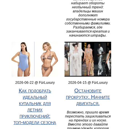
набирает обороты
необычный тренд:
владельцы машин
дополняют
государственные номера
собственными фамилиями.
Разбираемся, где
заканчивается креатив и
начинаются штрафы.
2026-06-22 @ FürLuxury
2026-04-15 @ FürLuxury
Как подобрать
Остановите
идеальный
прокрутку. Начните
купальник для
двигаться.
летних
Возможно, пришло время
приключений:
перестать зацикливаться
на трендах и их носке.
топ‑модели сезона
Вместо этого давайте
примем одежду, которая