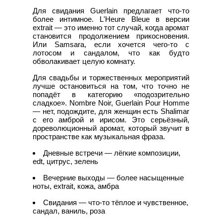
Для свидания Guerlain предлагает что-то
более интимное. L'Heure Bleue в версии
extrait — это именно тот случай, когда аромат
становится продолжением прикосновения.
Или Samsara, если хочется чего-то с
лотосом и сандалом, что как будто
обволакивает целую комнату.
Для свадьбы и торжественных мероприятий
лучше остановиться на том, что точно не
попадёт в категорию «подозрительно
сладкое». Nombre Noir, Guerlain Pour Homme
— нет, подождите, для женщин есть Shalimar
с его амброй и ирисом. Это серьёзный,
дореволюционный аромат, который звучит в
пространстве как музыкальная фраза.
Дневные встречи — лёгкие композиции,
edt, цитрус, зелень
Вечерние выходы — более насыщенные
ноты, extrait, кожа, амбра
Свидания — что-то тёплое и чувственное,
сандал, ваниль, роза