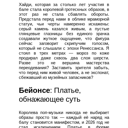
Хайди, которая за столько лет участия в
бале стала королевой гротескных образов, в
этот раз не стала сбавлять обороты.
Предстала перед нами в облике мраморной
статуи, чьи черты намеренно искажены:
серый камень казался живым, а пустые
глянцевые глазницы без единого зрачка
создавали жуткое ощущение, что фигура
сейчас заговорит скрипучим голосом,
который не слышали с эпохи Ренессанса. Я
стоял в трех метрах — мороз по коже
продирал даже сквозь два слоя шерсти.
Разве это не вершина мастерства
переодевания? Заставить зрителя забыть,
что перед ним живой человек, а не экспонат,
сбежавший из музейных запасников?
Бейонсе
: Платье,
обнажающее суть
Королева поп-музыки никогда не выбирает
образы просто так — каждый её наряд на
балу становится манифестом, и 2026 год не
стал исключением. Платье в форме