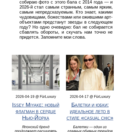
собираю фото с этого бала с 2014 года — и
2026-й стал самым странным, самым ярким,
самым непредсказуемым. Кто знает, какими
чудовищами, божествами или ожившими арт-
объектами предстанут звезды в следующем
году? Но одно очевидно: бал не собирается
сбавлять обороты, и скучать нам точно не
придется. Запомните мои слова.
2026-04-19 @ FürLuxury
2026-04-17 @ FürLuxury
Issey Miyake: новый
Балетки и юбки:
флагман в сердце
идеальное лето в
Нью-Йорка
стиле «casual chic»
Японский бренд
Балетки — один из
продолжает расширять
главных обувных трендов