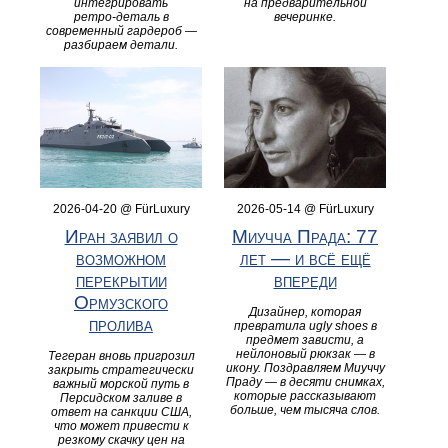
интегрировать
на предварительной
ретро‑деталь в
вечеринке.
современный гардероб —
разбираем детали.
2026-04-20 @ FürLuxury
2026-05-14 @ FürLuxury
Иран заявил о
Миучча Прада: 77
возможном
лет — и всё ещё
перекрытии
впереди
Ормузского
Дизайнер, которая
пролива
превратила ugly shoes в
предмет зависти, а
нейлоновый рюкзак — в
Тегеран вновь пригрозил
икону. Поздравляем Миуччу
закрыть стратегически
Праду — в десяти снимках,
важный морской путь в
которые рассказывают
Персидском заливе в
больше, чем тысяча слов.
ответ на санкции США,
что может привести к
резкому скачку цен на