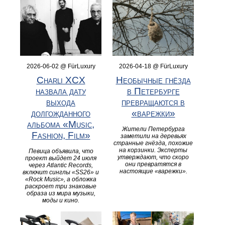
2026-06-02 @ FürLuxury
2026-04-18 @ FürLuxury
Charli XCX
Необычные гнёзда
назвала дату
в Петербурге
выхода
превращаются в
долгожданного
«варежки»
альбома «Music,
Жители Петербурга
Fashion, Film»
заметили на деревьях
странные гнёзда, похожие
на корзинки. Эксперты
Певица объявила, что
утверждают, что скоро
проект выйдет 24 июля
они превратятся в
через Atlantic Records,
настоящие «варежки».
включит синглы «SS26» и
«Rock Music», а обложка
раскроет три знаковые
образа из мира музыки,
моды и кино.