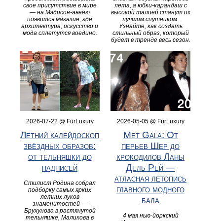
свое присутствие в мире
лета, а юбки-карандаш с
— на Мэдисон-авеню
высокой талией станут их
появится магазин, где
лучшим спутником.
архитектура, искусство и
Узнайте, как создать
мода сплетутся воедино.
стильный образ, который
будет в тренде весь сезон.
2026-07-22 @ FürLuxury
2026-05-05 @ FürLuxury
Летний калейдоскоп
Met Gala: От
звёздных образов:
перьев Шер до
от тельняшки до
крокодилов Ланы
надписей
Дель Рей —
атласная летопись
Стилист Родина собрал
главного модного
подборку самых ярких
летних луков
бала
знаменитостей —
Брухунова в растянутой
4 мая нью-йоркский
тельняшке, Маликова в