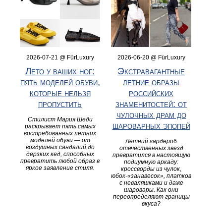
2026-07-21 @ FürLuxury
2026-06-20 @ FürLuxury
Лето у ваших ног:
Экстравагантные
пять моделей обуви,
летние образы
которые нельзя
российских
пропустить
знаменитостей: от
чулочных драм до
Стилист Мария Шеди
шароварных эпопей
раскрывает пять самых
востребованных летних
моделей обуви — от
Летний гардероб
воздушных сандалий до
отечественных звезд
дерзких кед, способных
превратился в настоящую
превратить любой образ в
подиумную аркаду:
яркое заявление стиля.
кроссворды из чулок,
юбок‑«занавесок», платков
с неваляшками и даже
шаровары. Как они
переопределяют границы
вкуса?