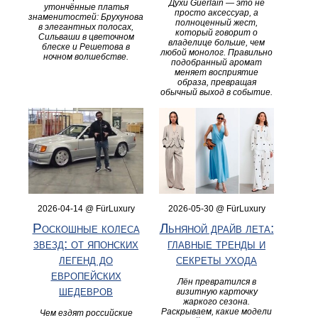
Духи Guerlain — это не
утончённые платья
просто аксессуар, а
знаменитостей: Брухунова
полноценный жест,
в элегантных полосах,
который говорит о
Сильваши в цветочном
владелице больше, чем
блеске и Решетова в
любой монолог. Правильно
ночном волшебстве.
подобранный аромат
меняет восприятие
образа, превращая
обычный выход в событие.
2026-04-14 @ FürLuxury
2026-05-30 @ FürLuxury
Роскошные колеса
Льняной драйв лета:
звезд: от японских
главные тренды и
легенд до
секреты ухода
европейских
Лён превратился в
шедевров
визитную карточку
жаркого сезона.
Раскрываем, какие модели
Чем ездят российские