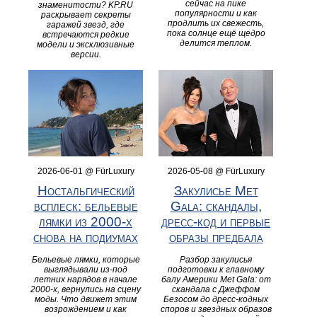
сейчас на пике
знаменитости? KP.RU
популярности и как
раскрывает секреты
продлить их свежесть,
гаражей звезд, где
пока солнце ещё щедро
встречаются редкие
делится теплом.
модели и эксклюзивные
версии.
2026-06-01 @ FürLuxury
2026-05-08 @ FürLuxury
Ностальгический
Закулисье Met
всплеск: бельевые
Gala: скандалы,
лямки из 2000‑х
дресс-код и первые
снова на подиумах
образы предбала
Бельевые лямки, которые
Разбор закулисья
выглядывали из‑под
подготовки к главному
летних нарядов в начале
балу Америки Met Gala: от
2000‑х, вернулись на сцену
скандала с Джеффом
моды. Что движет этим
Безосом до дресс-кодных
возрождением и как
споров и звездных образов