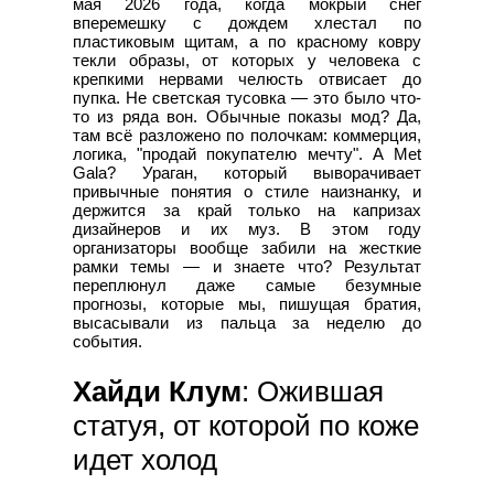
мая 2026 года, когда мокрый снег
вперемешку с дождем хлестал по
пластиковым щитам, а по красному ковру
текли образы, от которых у человека с
крепкими нервами челюсть отвисает до
пупка. Не светская тусовка — это было что-
то из ряда вон. Обычные показы мод? Да,
там всё разложено по полочкам: коммерция,
логика, "продай покупателю мечту". А Met
Gala? Ураган, который выворачивает
привычные понятия о стиле наизнанку, и
держится за край только на капризах
дизайнеров и их муз. В этом году
организаторы вообще забили на жесткие
рамки темы — и знаете что? Результат
переплюнул даже самые безумные
прогнозы, которые мы, пишущая братия,
высасывали из пальца за неделю до
события.
Хайди Клум
: Ожившая
статуя, от которой по коже
идет холод