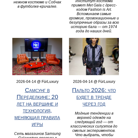
Институт костюма
нежном костюме и Собчак
примет Met Gala с дресс-
в футболке‑кричалке.
кодом Fashion is Art.
Вспоминаем самые
громкие, провокационные и
безупречные образы за всю
историю бала — от 1974
года до наших дней.
2026-04-14 @ FürLuxury
2026-04-14 @ FürLuxury
Самсунг в
Пальто 2026: что
Переделкине: 20
будет в тренде
лет на вершине и
через год
технология,
Модные тенденции в
меняющая правила
верхней одежде на
следующий год — от
игры
классических силуэтов до
смелых экспериментов.
Сеть магазинов Samsung
Что выбрать, чтобы