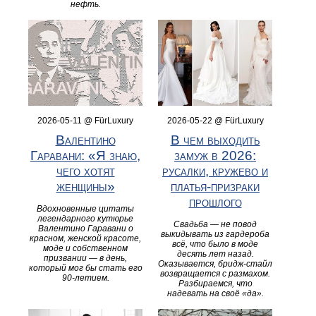
нефть.
2026-05-11 @ FürLuxury
2026-05-22 @ FürLuxury
Валентино
В чем выходить
Гаравани: «Я знаю,
замуж в 2026:
чего хотят
русалки, кружево и
женщины»
платья-призраки
прошлого
Вдохновенные цитаты
легендарного кутюрье
Свадьба — не повод
Валентино Гаравани о
выкидывать из гардероба
красном, женской красоте,
всё, что было в моде
моде и собственном
десять лет назад.
призвании — в день,
Оказывается, бридж-стайл
который мог бы стать его
возвращается с размахом.
90-летием.
Разбираемся, что
надевать на своё «да».