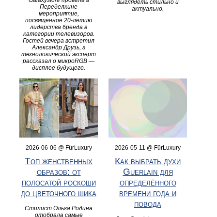
Galaxystore провела в
выглядеть стильно и
Переделкине
актуально.
мероприятие,
посвященное 20-летию
лидерства бренда в
категории телевизоров.
Гостей вечера встретил
Александр Друзь, а
технологический эксперт
рассказал о микроRGB —
дисплее будущего.
2026-06-06 @ FürLuxury
2026-05-11 @ FürLuxury
Топ женственных
Как выбрать духи
образов: от
Guerlain для
полосатой роскоши
определённого
до цветочного шика
времени года и
повода
Стилист Ольга Родина
отобрала самые