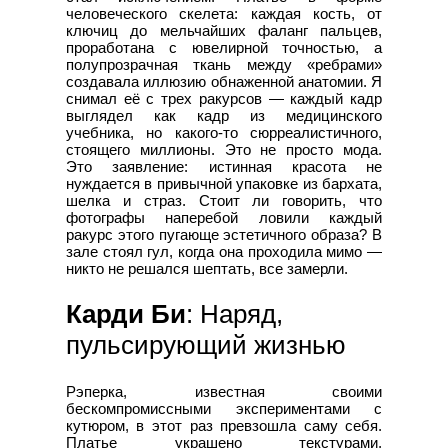
человеческого скелета: каждая кость, от
ключиц до мельчайших фаланг пальцев,
проработана с ювелирной точностью, а
полупрозрачная ткань между «ребрами»
создавала иллюзию обнаженной анатомии. Я
снимал её с трех ракурсов — каждый кадр
выглядел как кадр из медицинского
учебника, но какого-то сюрреалистичного,
стоящего миллионы. Это не просто мода.
Это заявление: истинная красота не
нуждается в привычной упаковке из бархата,
шелка и страз. Стоит ли говорить, что
фотографы наперебой ловили каждый
ракурс этого пугающе эстетичного образа? В
зале стоял гул, когда она проходила мимо —
никто не решался шептать, все замерли.
Карди Би
: Наряд,
пульсирующий жизнью
Рэперка, известная своими
бескомпромиссными экспериментами с
кутюром, в этот раз превзошла саму себя.
Платье украшено текстурами,