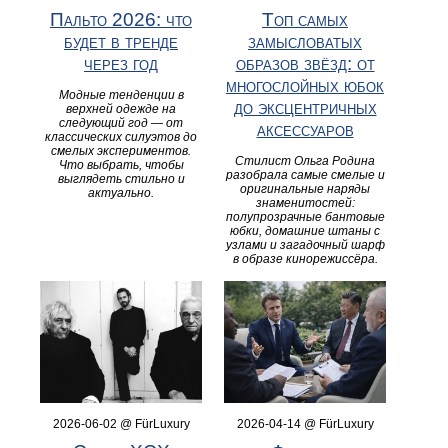
Пальто 2026: что
Топ самых
будет в тренде
замысловатых
через год
образов звёзд: от
многослойных юбок
Модные тенденции в
до эксцентричных
верхней одежде на
следующий год — от
аксессуаров
классических силуэтов до
смелых экспериментов.
Стилист Ольга Родина
Что выбрать, чтобы
разобрала самые смелые и
выглядеть стильно и
оригинальные наряды
актуально.
знаменитостей:
полупрозрачные бантовые
юбки, домашние штаны с
узлами и загадочный шарф
в образе кинорежиссёра.
2026-06-02 @ FürLuxury
2026-04-14 @ FürLuxury