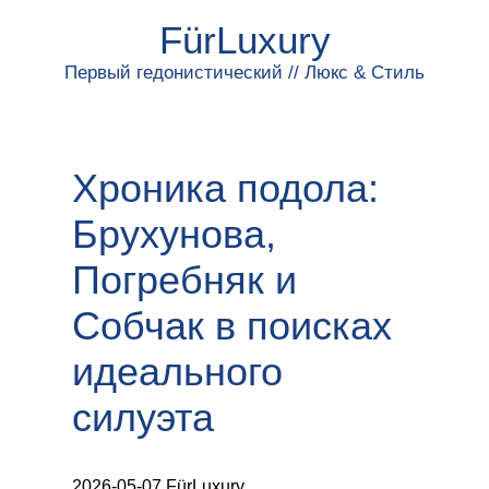
FürLuxury
Первый гедонистический // Люкс & Стиль
Хроника подола:
Брухунова,
Погребняк и
Собчак в поисках
идеального
силуэта
2026-05-07 FürLuxury