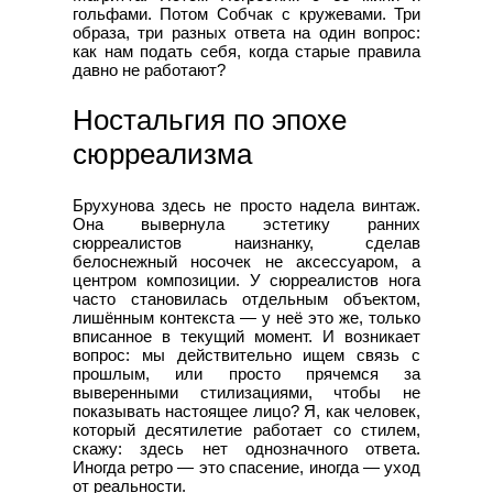
гольфами. Потом Собчак с кружевами. Три
образа, три разных ответа на один вопрос:
как нам подать себя, когда старые правила
давно не работают?
Ностальгия по эпохе
сюрреализма
Брухунова здесь не просто надела винтаж.
Она вывернула эстетику ранних
сюрреалистов наизнанку, сделав
белоснежный носочек не аксессуаром, а
центром композиции. У сюрреалистов нога
часто становилась отдельным объектом,
лишённым контекста — у неё это же, только
вписанное в текущий момент. И возникает
вопрос: мы действительно ищем связь с
прошлым, или просто прячемся за
выверенными стилизациями, чтобы не
показывать настоящее лицо? Я, как человек,
который десятилетие работает со стилем,
скажу: здесь нет однозначного ответа.
Иногда ретро — это спасение, иногда — уход
от реальности.