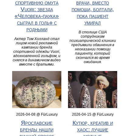
спортивную омута
врачи, вместо
Vuori: звезда
помощи, болтали,
«Человека-паука»
пока пациент
сыграл в гольф с
умирал
родными
В столице США
сотрудникам
Актер Том Холланд стал
психиатрической клиники
лицом новой рекламной
предъявили обвинения в
кампании бренда
неоказании помощи
спортивной одежды Vuori,
пациенту, который
вдохновленной гольфом, и
скончался во время
снялся в динамичном видео
ожидания.
вместе с братьями.
2026-04-08 @ FürLuxury
2026-04-15 @ FürLuxury
Ярославские
Кутюр, креатив и
бренды нашли
хаос: лучшие