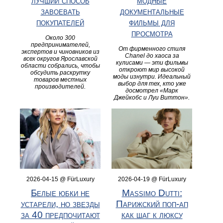
лучший способ
модные
завоевать
документальные
покупателей
фильмы для
просмотра
Около 300
предпринимателей,
От фирменного стиля
экспертов и чиновников из
Chanel до хаоса за
всех округов Ярославской
кулисами — эти фильмы
области собрались, чтобы
откроют мир высокой
обсудить раскрутку
моды изнутри. Идеальный
товаров местных
выбор для тех, кто уже
производителей.
досмотрел «Марк
Джейкобс и Луи Виттон».
2026-04-15 @ FürLuxury
2026-04-19 @ FürLuxury
Белые юбки не
Massimo Dutti:
устарели, но звезды
Парижский поп-ап
за 40 предпочитают
как шаг к люксу