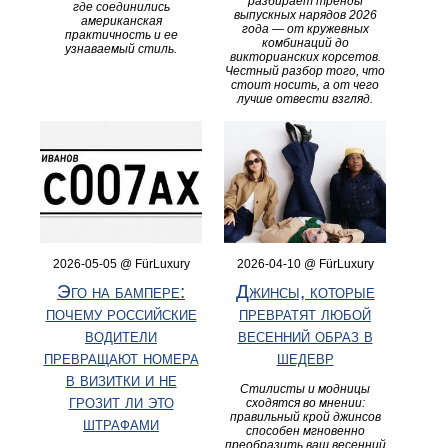
разбирает тренды
где соединились
выпускных нарядов 2026
американская
года — от кружевных
практичность и ее
комбинаций до
узнаваемый стиль.
викторианских корсетов.
Честный разбор того, что
стоит носить, а от чего
лучше отвести взгляд.
2026-05-05 @ FürLuxury
2026-04-10 @ FürLuxury
Эго на бампере:
Джинсы, которые
почему российские
превратят любой
водители
весенний образ в
превращают номера
шедевр
в визитки и не
Стилисты и модницы
грозит ли это
сходятся во мнении:
правильный крой джинсов
штрафами
способен мгновенно
преобразить ваш весенний