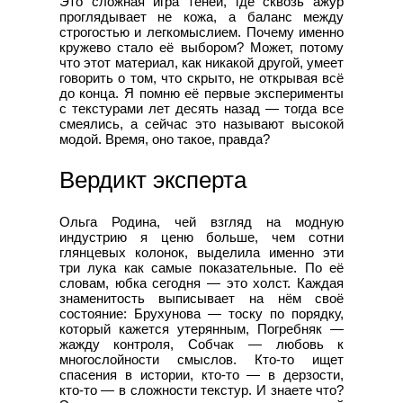
Это сложная игра теней, где сквозь ажур
проглядывает не кожа, а баланс между
строгостью и легкомыслием. Почему именно
кружево стало её выбором? Может, потому
что этот материал, как никакой другой, умеет
говорить о том, что скрыто, не открывая всё
до конца. Я помню её первые эксперименты
с текстурами лет десять назад — тогда все
смеялись, а сейчас это называют высокой
модой. Время, оно такое, правда?
Вердикт эксперта
Ольга Родина, чей взгляд на модную
индустрию я ценю больше, чем сотни
глянцевых колонок, выделила именно эти
три лука как самые показательные. По её
словам, юбка сегодня — это холст. Каждая
знаменитость выписывает на нём своё
состояние: Брухунова — тоску по порядку,
который кажется утерянным, Погребняк —
жажду контроля, Собчак — любовь к
многослойности смыслов. Кто-то ищет
спасения в истории, кто-то — в дерзости,
кто-то — в сложности текстур. И знаете что?