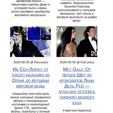
временем тренд —
памяти. Журналистка
джинсовую куртку. Даже в
Линетт Найслер
условиях пыли и жары
рассказывает о четырех
этот предмет гардероба
женщинах, чей стиль и
выглядит актуально.
влияние выходили за рамки
моды.
2026-06-05 @ FürLuxury
2026-05-05 @ FürLuxury
Ив Сен-Лоран: от
Met Gala: От
тихого мальчика из
перьев Шер до
Орана до вершины
крокодилов Ланы
мировой моды
Дель Рей —
атласная летопись
Откройте для себя путь
главного модного
гения, который превратил
мечты о театральных
бала
костюмах в легендарный
бренд YSL, преодолев
4 мая нью-йоркский
войны, скандалы и личные