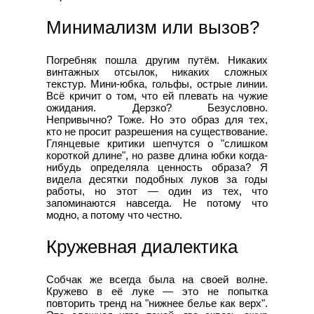
Минимализм или вызов?
Погребняк пошла другим путём. Никаких
винтажных отсылок, никаких сложных
текстур. Мини-юбка, гольфы, острые линии.
Всё кричит о том, что ей плевать на чужие
ожидания. Дерзко? Безусловно.
Непривычно? Тоже. Но это образ для тех,
кто не просит разрешения на существование.
Глянцевые критики шепчутся о "слишком
короткой длине", но разве длина юбки когда-
нибудь определяла ценность образа? Я
видела десятки подобных луков за годы
работы, но этот — один из тех, что
запоминаются навсегда. Не потому что
модно, а потому что честно.
Кружевная диалектика
Собчак же всегда была на своей волне.
Кружево в её луке — это не попытка
повторить тренд на "нижнее белье как верх".