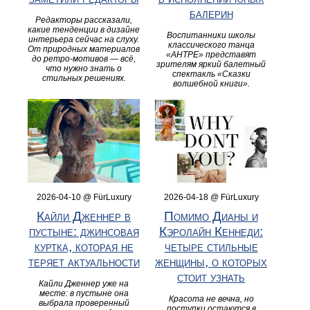
балерин
Редакторы рассказали,
какие тенденции в дизайне
Воспитанники школы
интерьера сейчас на слуху.
классического танца
От природных материалов
«АНТРЕ» представят
до ретро-мотивов — всё,
зрителям яркий балетный
что нужно знать о
спектакль «Сказки
стильных решениях.
волшебной книги».
2026-04-10 @ FürLuxury
2026-04-18 @ FürLuxury
Кайли Дженнер в
Помимо Дианы и
пустыне: джинсовая
Кэролайн Кеннеди:
куртка, которая не
четыре стильные
теряет актуальности
женщины, о которых
стоит узнать
Кайли Дженнер уже на
месте: в пустыне она
Красота не вечна, но
выбрала проверенный
поступки остаются в