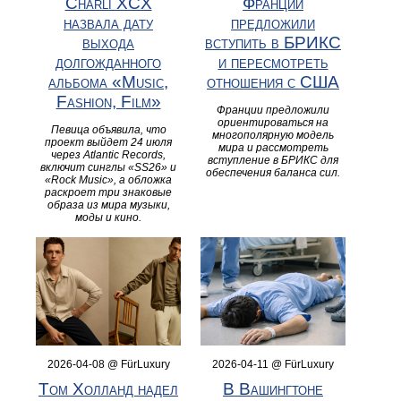
Charli XCX
Франции
назвала дату
предложили
выхода
вступить в БРИКС
долгожданного
и пересмотреть
альбома «Music,
отношения с США
Fashion, Film»
Франции предложили
ориентироваться на
Певица объявила, что
многополярную модель
проект выйдет 24 июля
мира и рассмотреть
через Atlantic Records,
вступление в БРИКС для
включит синглы «SS26» и
обеспечения баланса сил.
«Rock Music», а обложка
раскроет три знаковые
образа из мира музыки,
моды и кино.
2026-04-08 @ FürLuxury
2026-04-11 @ FürLuxury
Том Холланд надел
В Вашингтоне