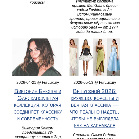
Институт костюма
кризисы.
примет Met Gala с дресс-
кодом Fashion is Art.
Вспоминаем самые
громкие, провокационные и
безупречные образы за всю
историю бала — от 1974
года до наших дней.
2026-04-21 @ FürLuxury
2026-05-13 @ FürLuxury
Виктория Бекхэм и
Выпускной 2026:
Gap: капсульная
кружево, корсеты и
коллекция, которая
вечная классика —
соединяет классику
что реально надеть,
и современность
чтобы не выглядела
как на карнавале
Виктория Бекхэм
представила 38-
Стилист Ольга Родина
позиционную линию с Gap,