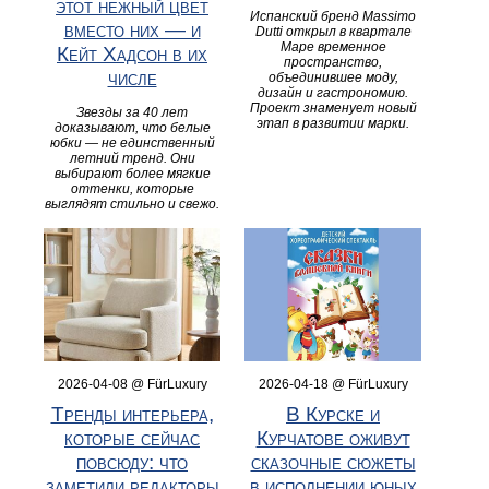
этот нежный цвет
Испанский бренд Massimo
вместо них — и
Dutti открыл в квартале
Маре временное
Кейт Хадсон в их
пространство,
числе
объединившее моду,
дизайн и гастрономию.
Проект знаменует новый
Звезды за 40 лет
этап в развитии марки.
доказывают, что белые
юбки — не единственный
летний тренд. Они
выбирают более мягкие
оттенки, которые
выглядят стильно и свежо.
2026-04-08 @ FürLuxury
2026-04-18 @ FürLuxury
Тренды интерьера,
В Курске и
которые сейчас
Курчатове оживут
повсюду: что
сказочные сюжеты
заметили редакторы
в исполнении юных