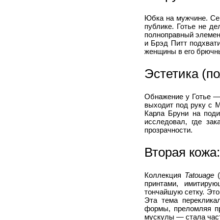
Юбка на мужчине. Сег
публике. Готье не д
полноправный элемен
и Брэд Питт подхвати
женщины в его брючны
Эстетика (по
Обнажение у Готье — 
выходит под руку с 
Карла Бруни на поди
исследовал, где зак
прозрачности.
Вторая кожа
Коллекция
Tatouage
(
принтами, имитирую
тончайшую сетку. Это
Эта тема переклика
формы, преломляя п
мускулы — стала част