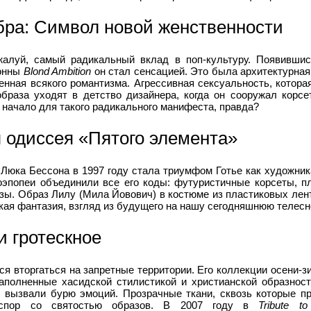
бра: Символ новой женственности
алуй, самый радикальный вклад в поп-культуру. Появившис
донны
Blond Ambition
он стал сенсацией. Это была архитектурна
нная всякого романтизма. Агрессивная сексуальность, котора
образа уходят в детство дизайнера, когда он сооружал корсе
начало для такого радикального манифеста, правда?
 одиссея «Пятого элемента»
Люка Бессона в 1997 году стала триумфом Готье как художник
оэпопеи объединили все его коды: футуристичные корсеты, п
зы. Образ Лилу (Мила Йовович) в костюме из пластиковых лен
ская фантазия, взгляд из будущего на нашу сегодняшнюю телесн
и гротескное
лся вторгаться на запретные территории. Его коллекции осени-з
наполненные хасидской стилистикой и христианской образност
 вызвали бурю эмоций. Прозрачные ткани, сквозь которые п
 спор со святостью образов. В 2007 году в
Tribute to