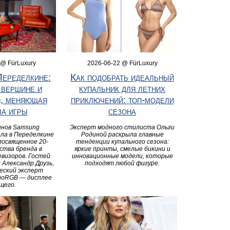
 @ FürLuxury
2026-06-22 @ FürLuxury
Переделкине:
Как подобрать идеальный
 вершине и
купальник для летних
я, меняющая
приключений: топ‑модели
ла игры
сезона
инов Samsung
Эксперт модного стилиста Ольги
ела в Переделкине
Родиной раскрыла главные
посвященное 20-
тенденции купального сезона:
ства бренда в
яркие принты, смелые бикини и
визоров. Гостей
инновационные модели, которые
 Александр Друзь,
подходят любой фигуре.
еский эксперт
кроRGB — дисплее
щего.