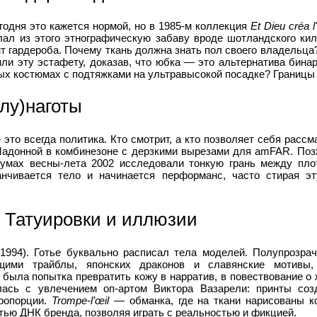
одня это кажется нормой, но в 1985-м коллекция
Et Dieu créa 
елал из этого этнографическую забаву вроде шотландского кил
т гардероба. Почему ткань должна знать пол своего владельца
ли эту эстафету, доказав, что юбка — это альтернатива бинар
х костюмах с подтяжками на ультравысокой посадке? Границы 
лу)наготы
это всегда политика. Кто смотрит, а кто позволяет себя рассм
Мадонной в комбинезоне с дерзкими вырезами для amFAR. По
умах весны-лета 2002 исследовали тонкую грань между пло
анчивается тело и начинается перформанс, часто стирая э
: Татуировки и иллюзии
1994). Готье буквально расписал тела моделей. Полупрозра
щими трайблы, японских драконов и славянские мотивы,
 была попытка превратить кожу в нарратив, в повествование о 
лась с увлечением оп-артом Виктора Вазарели: принты созд
ропорции.
Trompe-l’œil
— обманка, где на ткани нарисованы к
ью ДНК бренда, позволяя играть с реальностью и фикцией.