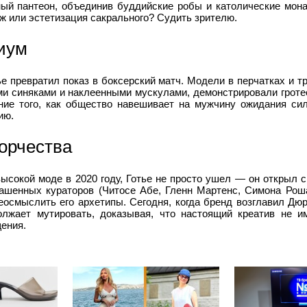
ый пантеон, объединив буддийские робы и католические мон
ж или эстетизация сакрального? Судить зрителю.
диум
ье превратил показ в боксерский матч. Модели в перчатках и т
ми синяками и наклеенными мускулами, демонстрировали гроте
ие того, как общество навешивает на мужчину ожидания си
ию.
орчества
высокой моде в 2020 году, Готье не просто ушел — он открыл 
лашенных кураторов (Читосе Абе, Гленн Мартенс, Симона Рош
еосмыслить его архетипы. Сегодня, когда бренд возглавил Дю
родолжает мутировать, доказывая, что настоящий креатив не 
ения.