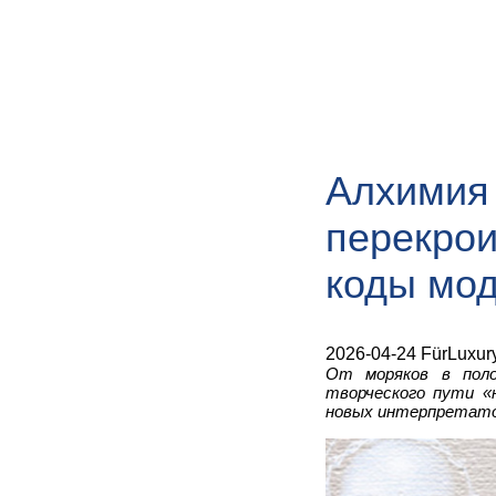
Алхимия 
перекрои
коды мо
2026-04-24 FürLuxur
От моряков в поло
творческого пути «
новых интерпретато