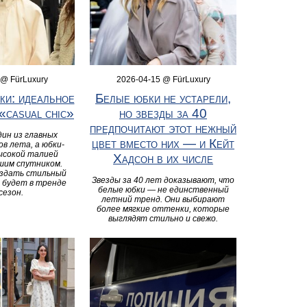
 @ FürLuxury
2026-04-15 @ FürLuxury
ки: идеальное
Белые юбки не устарели,
 «casual chic»
но звезды за 40
предпочитают этот нежный
ин из главных
цвет вместо них — и Кейт
в лета, а юбки-
ысокой талией
Хадсон в их числе
шим спутником.
оздать стильный
Звезды за 40 лет доказывают, что
 будет в тренде
белые юбки — не единственный
сезон.
летний тренд. Они выбирают
более мягкие оттенки, которые
выглядят стильно и свежо.