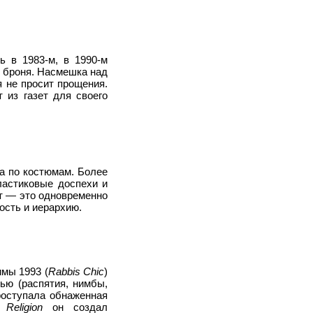
ь в 1983-м, в 1990-м
я броня. Насмешка над
я не просит прощения.
т из газет для своего
а по костюмам. Более
ластиковые доспехи и
т — это одновременно
ость и иерархию.
имы 1993 (
Rabbis Chic
)
ью (распятия, нимбы,
роступала обнаженная
 Religion
он создал