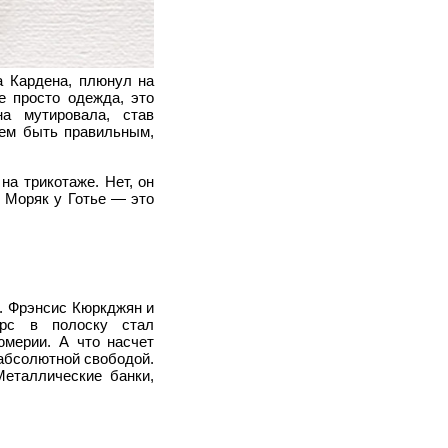
а Кардена, плюнул на
е просто одежда, это
на мутировала, став
чем быть правильным,
на трикотаже. Нет, он
. Моряк у Готье — это
. Фрэнсис Кюркджян и
торс в полоску стал
мерии. А что насчет
 абсолютной свободой.
Металлические банки,