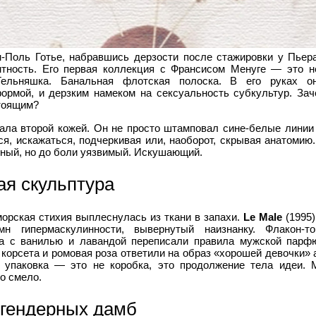
-Поль Готье, набравшись дерзости после стажировки у Пьер
тность. Его первая коллекция с Франсисом Менуге — это н
Тельняшка. Банальная флотская полоска. В его руках о
ормой, и дерзким намеком на сексуальность субкультур. За
тоящим?
ала второй кожей. Он не просто штамповал сине-белые линии 
ся, искажаться, подчеркивая или, наоборот, скрывая анатомию
нный, но до боли уязвимый. Искушающий.
я скульптура
орская стихия выплеснулась из ткани в запахи.
Le Male
(1995)
мн гипермаскулинности, вывернутый наизнанку. Флакон-
та с ванилью и лавандой переписали правила мужской парфю
 корсета и ромовая роза ответили на образ «хорошей девочки»
 упаковка — это не коробка, это продолжение тела идеи. 
о смело.
гендерных дамб