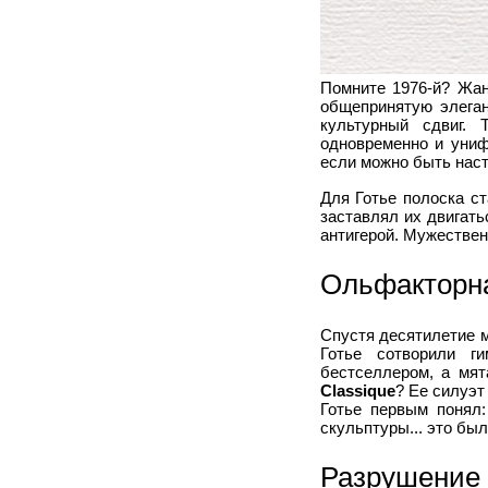
Помните 1976-й? Жан
общепринятую элеган
культурный сдвиг. 
одновременно и униф
если можно быть нас
Для Готье полоска ст
заставлял их двигать
антигерой. Мужестве
Ольфакторна
Спустя десятилетие м
Готье сотворили ги
бестселлером, а мя
Classique
? Ее силуэт
Готье первым понял:
скульптуры... это был
Разрушение 