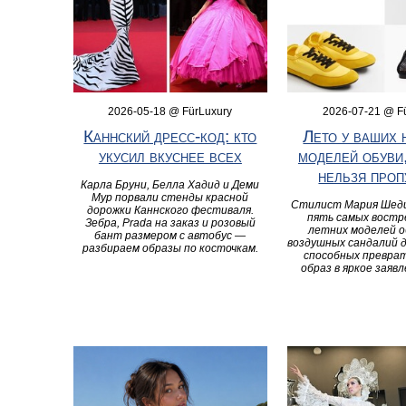
2026-05-18 @ FürLuxury
2026-07-21 @ F
Каннский дресс-код: кто
Лето у ваших 
укусил вкуснее всех
моделей обуви
нельзя проп
Карла Бруни, Белла Хадид и Деми
Мур порвали стенды красной
Стилист Мария Шед
дорожки Каннского фестиваля.
пять самых вост
Зебра, Prada на заказ и розовый
летних моделей о
бант размером с автобус —
воздушных сандалий д
разбираем образы по косточкам.
способных превра
образ в яркое заяв