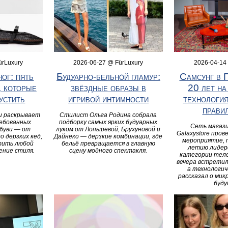
ürLuxury
2026-06-27 @ FürLuxury
2026-04-14
ног: пять
Будуарно‑бельно́й гламур:
Самсунг в 
, которые
звёздные образы в
20 лет на
устить
игривой интимности
технологи
прави
и раскрывает
Стилист Ольга Родина собрала
ребованных
подборку самых ярких будуарных
Сеть магаз
буви — от
луком от Лопыревой, Брухуновой и
Galaxystore пров
о дерзких кед,
Дайнеко — дерзкие комбинации, где
мероприятие, 
тить любой
бельё превращается в главную
летию лидер
ление стиля.
сцену модного спектакля.
категории теле
вечера встретил
а технологич
рассказал о ми
буду