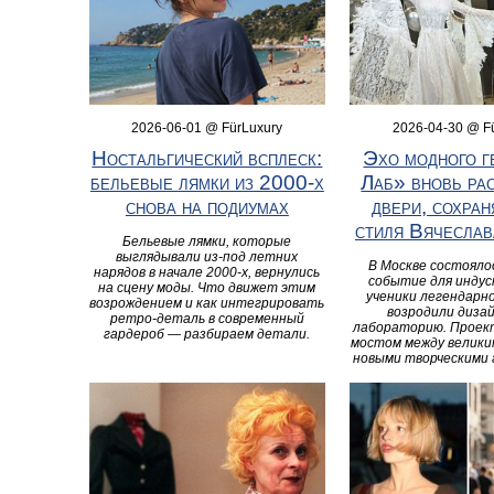
2026-06-01 @ FürLuxury
2026-04-30 @ F
Ностальгический всплеск:
Эхо модного г
бельевые лямки из 2000‑х
Лаб» вновь ра
снова на подиумах
двери, сохран
стиля Вячеслав
Бельевые лямки, которые
выглядывали из‑под летних
В Москве состояло
нарядов в начале 2000‑х, вернулись
событие для индус
на сцену моды. Что движет этим
ученики легендарн
возрождением и как интегрировать
возродили диза
ретро‑деталь в современный
лабораторию. Проек
гардероб — разбираем детали.
мостом между велики
новыми творческими 