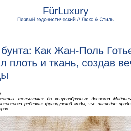
FürLuxury
Первый гедонистический // Люкс & Стиль
бунта: Как Жан-Поль Готь
л плоть и ткань, создав в
ды
y
сатых тельняшках до конусообразных доспехов Мадон
несносного ребенка» французской моды, чье наследие прод
ров.