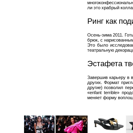
многоконфессиональн
ли это храбрый колла
Ринг как по
Осень-зима 2011. Гот
брюк, с нарисованны
Это было исследован
театральную декорац
Эстафета тв
Завершив карьеру в 
других. Формат приг
другие) позволил пер
«enfant terrible» п
меняет форму воплощ