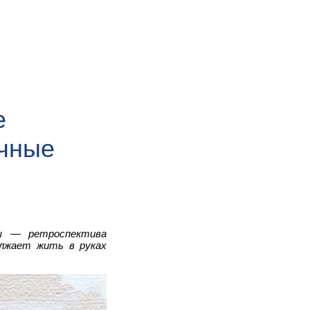
е
ечные
ны — ретроспектива
олжает жить в руках