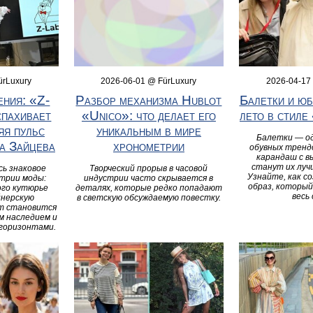
ürLuxury
2026-06-01 @ FürLuxury
2026-04-17
ения: «Z-
Разбор механизма Hublot
Балетки и юб
спахивает
«Unico»: что делает его
лето в стиле
яя пульс
уникальным в мире
Балетки — од
а Зайцева
хронометрии
обувных трендо
карандаш с в
станут их луч
сь знаковое
Творческий прорыв в часовой
Узнайте, как с
трии моды:
индустрии часто скрывается в
образ, который
ого кутюрье
деталях, которые редко попадают
весь 
йнерскую
в светскую обсуждаемую повестку.
т становится
м наследием и
горизонтами.