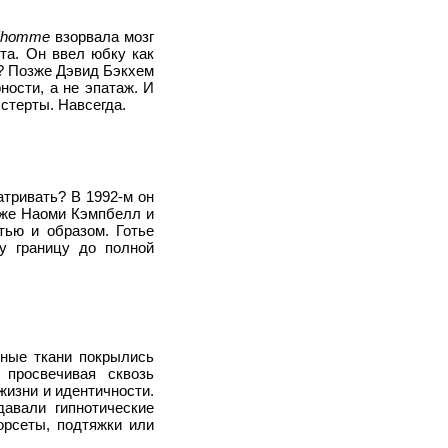
l'homme
взорвала мозг
та. Он ввел юбку как
? Позже Дэвид Бэкхем
ности, а не эпатаж. И
стерты. Навсегда.
атривать? В 1992-м он
зже Наоми Кэмпбелл и
тью и образом. Готье
ту границу до полной
чные ткани покрылись
 просвечивая сквозь
жизни и идентичности.
авали гипнотические
орсеты, подтяжки или