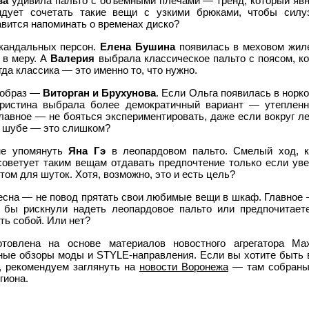
ва
удивила пальто с объемными плечами — тренд, который явно
ндует сочетать такие вещи с узкими брюками, чтобы силуэ
авится напоминать о временах диско?
кандальных персон.
Елена Бушина
появилась в меховом жил
 в меру. А
Валерия
выбрала классическое пальто с поясом, ко
да классика — это именно то, что нужно.
 образ —
Виторган и Брухунова
. Если Ольга появилась в норко
Кристина выбрала более демократичный вариант — утепленн
лавное — не бояться экспериментировать, даже если вокруг ле
 в шубе — это слишком?
 не упомянуть
Яна Гэ
в леопардовом пальто. Смелый ход, 
советует таким вещам отдавать предпочтение только если ув
том для шуток. Хотя, возможно, это и есть цель?
Весна — не повод прятать свои любимые вещи в шкаф. Главное 
ы бы рискнули надеть леопардовое пальто или предпочитает
ть собой. Или нет?
отовлена на основе материалов новостного агрегатора Ma
ные обзоры моды и STYLE-направления. Если вы хотите быть 
, рекомендуем заглянуть на
новости Воронежа
— там собраны
гиона.