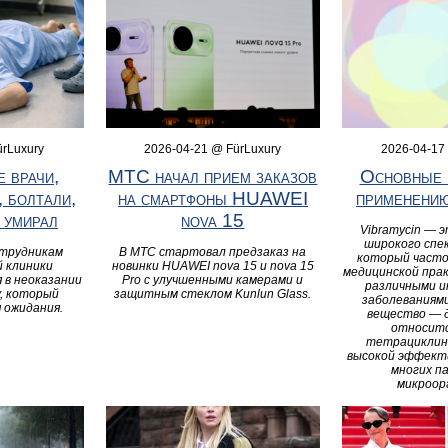
ürLuxury
2026-04-21 @ FürLuxury
2026-04-17
 врачи,
МТС начал прием заказов
Основные 
 болтали,
на смартфоны HUAWEI
применению
 умирал
nova 15
Vibramycin — 
широкого спе
отрудникам
В МТС стартовал предзаказ на
который часто
 клиники
новинки HUAWEI nova 15 и nova 15
медицинской прак
 в неоказании
Pro с улучшенными камерами и
различными 
, который
защитным стеклом Kunlun Glass.
заболеваниями
я ожидания.
вещество — 
относитс
тетрациклин
высокой эффект
многих п
микроор