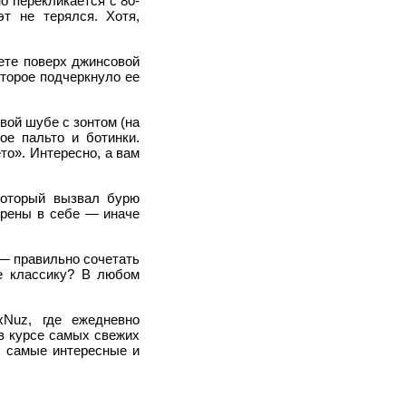
 перекликается с 80-
т не терялся. Хотя,
ете поверх джинсовой
торое подчеркнуло ее
вой шубе с зонтом (на
ое пальто и ботинки.
то». Интересно, а вам
который вызвал бурю
ерены в себе — иначе
— правильно сочетать
е классику? В любом
xNuz, где ежедневно
в курсе самых свежих
 самые интересные и