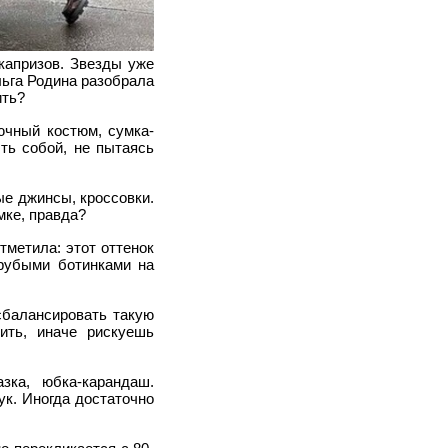
капризов. Звезды уже
льга Родина разобрала
ить?
ючный костюм, сумка-
ть собой, не пытаясь
е джинсы, кроссовки.
мке, правда?
тметила: этот оттенок
грубыми ботинками на
сбалансировать такую
ить, иначе рискуешь
зка, юбка-карандаш.
ук. Иногда достаточно