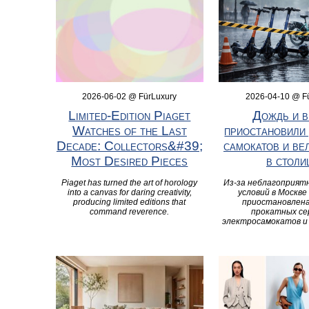
2026-06-02 @ FürLuxury
2026-04-10 @ F
Limited‑Edition Piaget
Дождь и в
Watches of the Last
приостановили
Decade: Collectors&#39;
самокатов и ве
Most Desired Pieces
в столи
Piaget has turned the art of horology
Из-за неблагоприят
into a canvas for daring creativity,
условий в Москве
producing limited editions that
приостановлен
command reverence.
прокатных се
электросамокатов и 