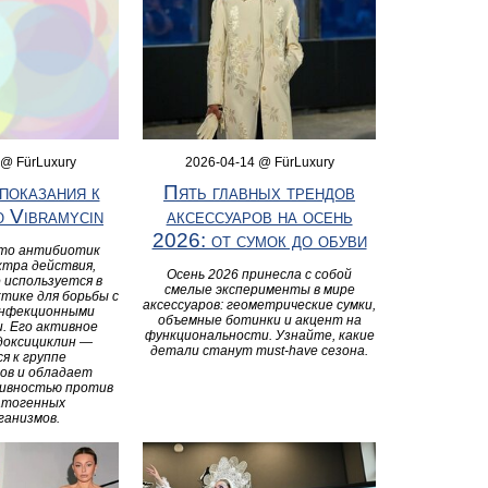
2026-04-14 @ FürLuxury
 @ FürLuxury
Пять главных трендов
показания к
аксессуаров на осень
 Vibramycin
2026: от сумок до обуви
это антибиотик
ктра действия,
Осень 2026 принесла с собой
 используется в
смелые эксперименты в мире
тике для борьбы с
аксессуаров: геометрические сумки,
инфекционными
объемные ботинки и акцент на
. Его активное
функциональности. Узнайте, какие
доксициклин —
детали станут must-have сезона.
я к группе
ов и обладает
ивностью против
атогенных
ганизмов.