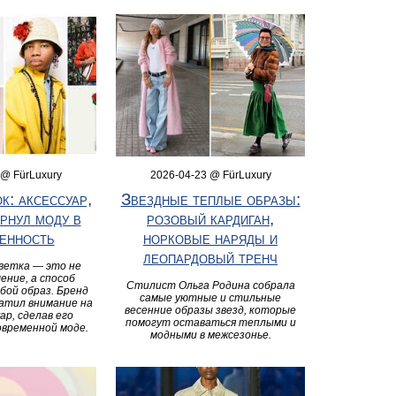
 @ FürLuxury
2026-04-23 @ FürLuxury
к: аксессуар,
Звездные теплые образы:
рнул моду в
розовый кардиган,
енность
норковые наряды и
леопардовый тренч
цветка — это не
ение, а способ
Стилист Ольга Родина собрала
бой образ. Бренд
самые уютные и стильные
ратил внимание на
весенние образы звезд, которые
ар, сделав его
помогут оставаться теплыми и
овременной моде.
модными в межсезонье.