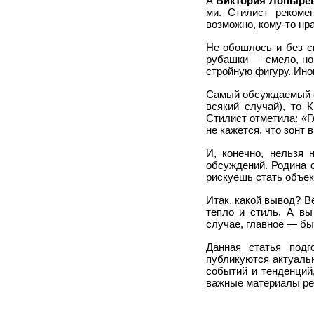
А
Виктория Лопыре
ми. Стилист рекоме
возможно, кому-то нр
Не обошлось и без с
рубашки — смело, но
стройную фигуру. Иног
Самый обсуждаемый
всякий случай), то 
Стилист отметила: «Г
не кажется, что зонт
И, конечно, нельзя
обсуждений. Родина 
рискуешь стать объек
Итак, какой вывод? 
тепло и стиль. А в
случае, главное — бы
Данная статья подг
публикуются актуаль
событий и тенденций
важные материалы ре