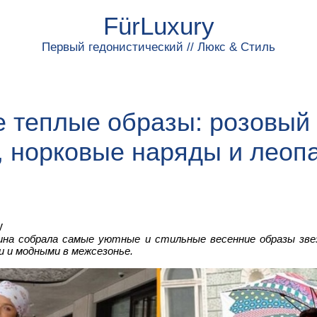
FürLuxury
Первый гедонистический // Люкс & Стиль
 теплые образы: розовый
, норковые наряды и леоп
y
на собрала самые уютные и стильные весенние образы зве
 и модными в межсезонье.