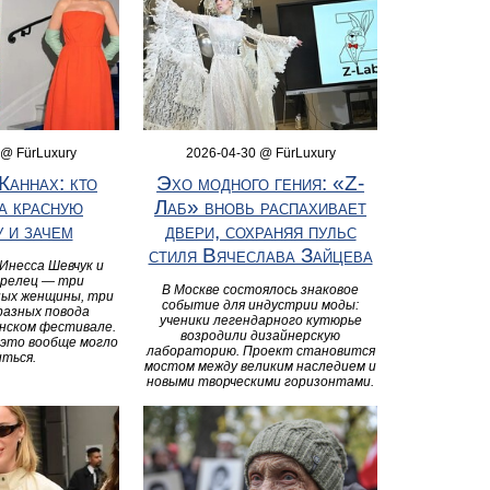
 @ FürLuxury
2026-04-30 @ FürLuxury
Каннах: кто
Эхо модного гения: «Z-
а красную
Лаб» вновь распахивает
 и зачем
двери, сохраняя пульс
стиля Вячеслава Зайцева
 Инесса Шевчук и
релец — три
В Москве состоялось знаковое
ных женщины, три
событие для индустрии моды:
разных повода
ученики легендарного кутюрье
ннском фестивале.
возродили дизайнерскую
 это вообще могло
лабораторию. Проект становится
иться.
мостом между великим наследием и
новыми творческими горизонтами.