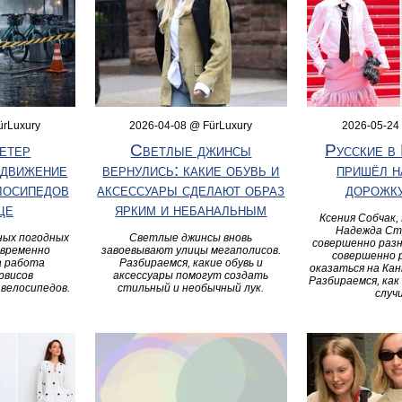
ürLuxury
2026-04-08 @ FürLuxury
2026-05-24
етер
Светлые джинсы
Русские в 
 движение
вернулись: какие обувь и
пришёл н
лосипедов
аксессуары сделают образ
дорожку
це
ярким и небанальным
Ксения Собчак,
Надежда Ст
ных погодных
Светлые джинсы вновь
совершенно раз
 временно
завоевывают улицы мегаполисов.
совершенно 
а работа
Разбираемся, какие обувь и
оказаться на Ка
рвисов
аксессуары помогут создать
Разбираемся, как
велосипедов.
стильный и необычный лук.
случ