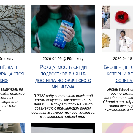
ürLuxury
2026-04-09 @ FürLuxury
2026-04-18
нёзда в
Рождаемость среди
Брошь-цвето
вращаются
подростков в США
который ве
ки»
достигла исторического
соврем
минимума
 заметили на
Брошь в виде 
ёзда, похожие
просто украш
В 2022 году количество рождений
ксперты
преобразить лю
среди девушек в возрасте 15-19
скоро они
Chanel вновь об
лет в США сократилось на 3% по
настоящие
этот аксессу
сравнению с предыдущим годом,
».
актуальным в с
достигнув самого низкого уровня за
всю историю наблюдений.