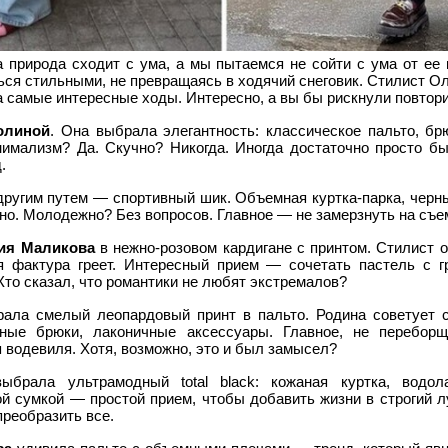
а природа сходит с ума, а мы пытаемся не сойти с ума от ее 
ться стильными, не превращаясь в ходячий снеговик. Стилист О
 самые интересные ходы. Интересно, а вы бы рискнули повтор
олиной
. Она выбрала элегантность: классическое пальто, бр
нимализм? Да. Скучно? Никогда. Иногда достаточно просто бы
.
ругим путем — спортивный шик. Объемная куртка-парка, черны
о. Молодежно? Без вопросов. Главное — не замерзнуть на съе
ия Маликова
в нежно-розовом кардигане с принтом. Стилист о
я фактура греет. Интересный прием — сочетать пастель с 
Кто сказал, что романтики не любят экстремалов?
ала смелый леопардовый принт в пальто. Родина советует 
ные брюки, лаконичные аксессуары. Главное, не переборщ
я водевиля. Хотя, возможно, это и был замысел?
брала ультрамодный total black: кожаная куртка, водола
й сумкой — простой прием, чтобы добавить жизни в строгий л
преобразить все.