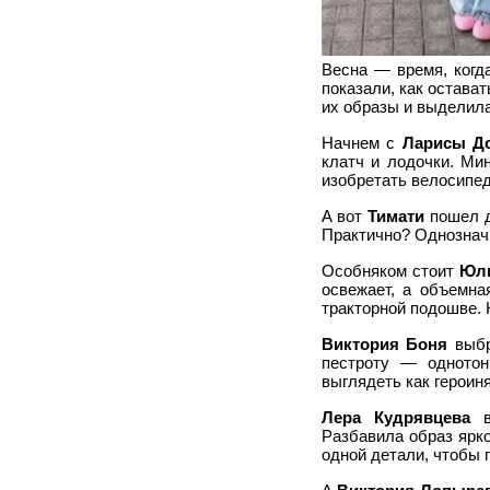
Весна — время, когд
показали, как остава
их образы и выделила
Начнем с
Ларисы Д
клатч и лодочки. Ми
изобретать велосипед
А вот
Тимати
пошел д
Практично? Однозначн
Особняком стоит
Юл
освежает, а объемна
тракторной подошве. 
Виктория Боня
выбр
пестроту — однотон
выглядеть как героин
Лера Кудрявцева
вы
Разбавила образ ярко
одной детали, чтобы 