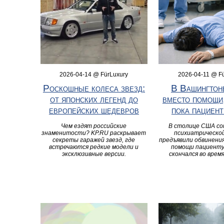
2026-04-14 @ FürLuxury
2026-04-11 @ F
Роскошные колеса звезд:
В Вашингтоне
от японских легенд до
вместо помощи,
европейских шедевров
пока пациент
Чем ездят российские
В столице США с
знаменитости? KP.RU раскрывает
психиатрической
секреты гаражей звезд, где
предъявили обвинения
встречаются редкие модели и
помощи пациенту
эксклюзивные версии.
скончался во врем