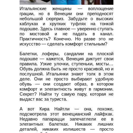
Итальянские женщины — воплощение
грации, но в Венеции они преподносят
небольшой сюрприз. Забудьте о высоких
каблуках и хрупких туфлях на тонкой
подошве. Здесь главное — уверенно ступать
по мостовой и не падать в канал.
Практичность? Конечно. Но разве это не
искусство — сделать комфорт стильным?
Балетки, лоферы, сандалии на плоской
подошве — кажется, Венеция диктует свои
правила. Узкие улочки, ступеньки, мосты…
Обувь должна быть не просто красивой, но и
послушной. Итальянки знают толк в этом
деле. Они не просто выбирают удобную
обувь — они создают образ, в котором
комфорт и элегантность живут в гармонии.
Секрет? Найти ту самую пару, которая не
выдаст вас за туриста.
А вот Кира Найтли — она, похоже,
подсмотрела этот венецианский лайфхак.
Недавно папарацци запечатлели ее в
элегантных балетках. Никаких лишних
деталей, никаких излишеств — просто