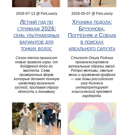
2026-07-13 @ FürLuxury
2026-05-07 @ FürLuxury
Летний гид по
Хроника подола:
стрижкам 2026:
Брухунова,
семь ультрамодных
Погребняк и Собчак
вариантов для
в поисках
тонких волос
идеального силуэта
Сезон тепла приносит
Стилист Ольга Родина
новые правила игры: от
проанализировала
бойфренд-боба до
актуальные образы звезд.
маллета. Семь
Ретро-мотивы, смелые
проверенных форм,
мини и кружевная графика
которые делают тонкую
— как дивы российского
шевелюру визуально
шоу-бизнеса
густой, придавая образу
интерпретируют
лёгкость и динамику.
классический предмет
гардероба.