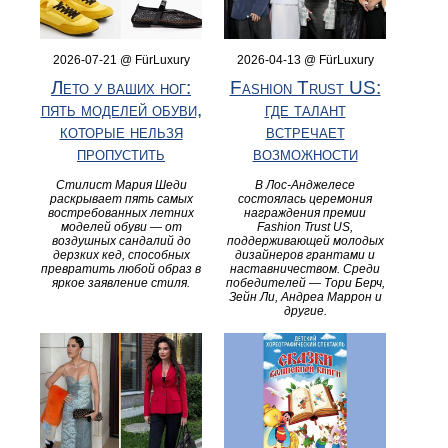
2026-07-21 @ FürLuxury
2026-04-13 @ FürLuxury
Лето у ваших ног:
Fashion Trust US:
пять моделей обуви,
где талант
которые нельзя
встречает
пропустить
возможности
Стилист Мария Шеди
В Лос-Анджелесе
раскрывает пять самых
состоялась церемония
востребованных летних
награждения премии
моделей обуви — от
Fashion Trust US,
воздушных сандалий до
поддерживающей молодых
дерзких кед, способных
дизайнеров грантами и
превратить любой образ в
наставничеством. Среди
яркое заявление стиля.
победителей — Тори Берч,
Зейн Ли, Андреа Маррон и
другие.