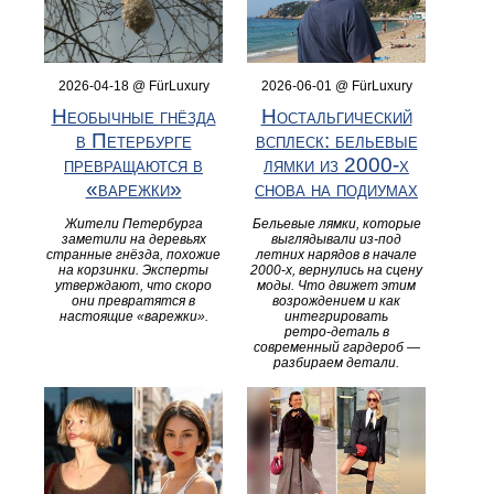
2026-04-18 @ FürLuxury
2026-06-01 @ FürLuxury
Необычные гнёзда
Ностальгический
в Петербурге
всплеск: бельевые
превращаются в
лямки из 2000‑х
«варежки»
снова на подиумах
Жители Петербурга
Бельевые лямки, которые
заметили на деревьях
выглядывали из‑под
странные гнёзда, похожие
летних нарядов в начале
на корзинки. Эксперты
2000‑х, вернулись на сцену
утверждают, что скоро
моды. Что движет этим
они превратятся в
возрождением и как
настоящие «варежки».
интегрировать
ретро‑деталь в
современный гардероб —
разбираем детали.