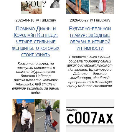
2026-04-18 @ FürLuxury
2026-06-27 @ FürLuxury
Помимо Дианы и
Будуарно‑бельно́й
Кэролайн Кеннеди:
гламур: звёздные
четыре стильные
образы в игривой
женщины, о которых
интимности
стоит узнать
Стилист Ольга Родина
собрала подборку самых
Красота не вечна, но
ярких будуарных луком от
поступки остаются в
Лопыревой, Брухуновой и
памяти. Журналистка
Дайнеко — дерзкие
Линетт Найслер
комбинации, где бельё
рассказывает о четырех
превращается в главную
женщинах, чей стиль и
сцену модного спектакля.
влияние выходили за рамки
моды.