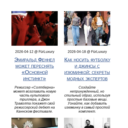
2026-04-12 @ FürLuxury
2026-04-18 @ FürLuxury
Эмиральд Феннел
Как носить футболку
может переснять
и джинсы с
«Основной
изюминкой: секреты
инстинкт»
модных экспертов
Режиссер «Солтберна»
Создайте
может возглавить новую
непринужденный, но
часть культового
стильный образ, используя
триллера, а Джон
простые базовые вещи.
Траволта покажет свой
Узнайте, как добавить
режиссерский дебют на
изюминку в самый простой
Каннском фестивале.
комплект.