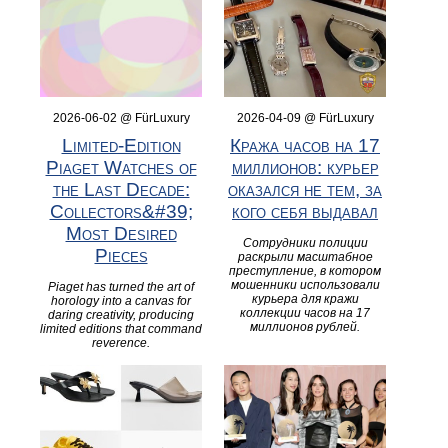
2026-06-02 @ FürLuxury
2026-04-09 @ FürLuxury
Limited‑Edition
Кража часов на 17
Piaget Watches of
миллионов: курьер
the Last Decade:
оказался не тем, за
Collectors&#39;
кого себя выдавал
Most Desired
Сотрудники полиции
Pieces
раскрыли масштабное
преступление, в котором
мошенники использовали
Piaget has turned the art of
курьера для кражи
horology into a canvas for
коллекции часов на 17
daring creativity, producing
миллионов рублей.
limited editions that command
reverence.