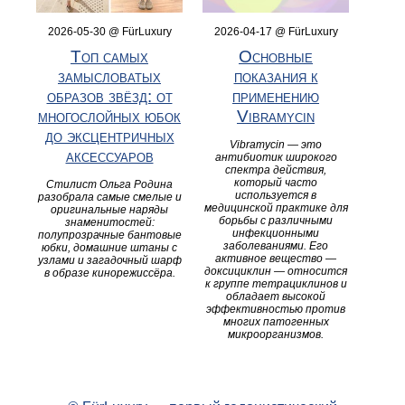
2026-05-30 @ FürLuxury
2026-04-17 @ FürLuxury
Топ самых
Основные
замысловатых
показания к
образов звёзд: от
применению
многослойных юбок
Vibramycin
до эксцентричных
Vibramycin — это
аксессуаров
антибиотик широкого
спектра действия,
который часто
Стилист Ольга Родина
используется в
разобрала самые смелые и
медицинской практике для
оригинальные наряды
борьбы с различными
знаменитостей:
инфекционными
полупрозрачные бантовые
заболеваниями. Его
юбки, домашние штаны с
активное вещество —
узлами и загадочный шарф
доксициклин — относится
в образе кинорежиссёра.
к группе тетрациклинов и
обладает высокой
эффективностью против
многих патогенных
микроорганизмов.