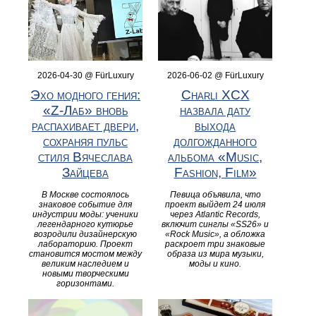
2026-04-30 @ FürLuxury
2026-06-02 @ FürLuxury
Эхо модного гения:
Charli XCX
«Z-Лаб» вновь
назвала дату
распахивает двери,
выхода
сохраняя пульс
долгожданного
стиля Вячеслава
альбома «Music,
Зайцева
Fashion, Film»
В Москве состоялось
Певица объявила, что
знаковое событие для
проект выйдет 24 июля
индустрии моды: ученики
через Atlantic Records,
легендарного кутюрье
включит синглы «SS26» и
возродили дизайнерскую
«Rock Music», а обложка
лабораторию. Проект
раскроет три знаковые
становится мостом между
образа из мира музыки,
великим наследием и
моды и кино.
новыми творческими
горизонтами.