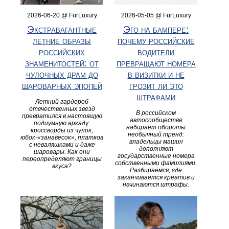
2026-06-20 @ FürLuxury
2026-05-05 @ FürLuxury
Экстравагантные
Эго на бампере:
летние образы
почему российские
российских
водители
знаменитостей: от
превращают номера
чулочных драм до
в визитки и не
шароварных эпопей
грозит ли это
штрафами
Летний гардероб
отечественных звезд
В российском
превратился в настоящую
автосообществе
подиумную аркаду:
набирает обороты
кроссворды из чулок,
необычный тренд:
юбок‑«занавесок», платков
владельцы машин
с неваляшками и даже
дополняют
шаровары. Как они
государственные номера
переопределяют границы
собственными фамилиями.
вкуса?
Разбираемся, где
заканчивается креатив и
начинаются штрафы.