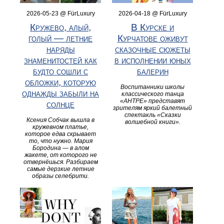
2026-05-23 @ FürLuxury
2026-04-18 @ FürLuxury
Кружево, алый,
В Курске и
голый — летние
Курчатове оживут
наряды
сказочные сюжеты
знаменитостей как
в исполнении юных
будто сошли с
балерин
обложки, которую
Воспитанники школы
однажды забыли на
классического танца
«АНТРЕ» представят
солнце
зрителям яркий балетный
спектакль «Сказки
Ксения Собчак вышла в
волшебной книги».
кружевном платье,
которое едва скрывает
то, что нужно. Мария
Бородина — в алом
жакете, от которого не
отвернёшься. Разбираем
самые дерзкие летние
образы селебрити.