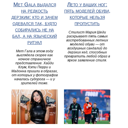
Met Gala выдался
Лето у ваших ног:
на редкость
пять моделей обуви,
дерзким: кто и зачем
которые нельзя
одевался так, будто
пропустить
собирались не на
Стилист Мария Шеди
бал, а на языческий
раскрывает пять самых
востребованных летних
ритуал
моделей обуви — от
воздушных сандалий до
Мет Гала в этом году
дерзких кед, способных
выглядела скорее как
превратить любой образ в
ночное страничное
яркое заявление стиля.
представление. Хайди
Клум, Кэти Перри и
Мадонна пришли в образах,
от которых у фотографов
началась судорога — и у
зрителей тоже.