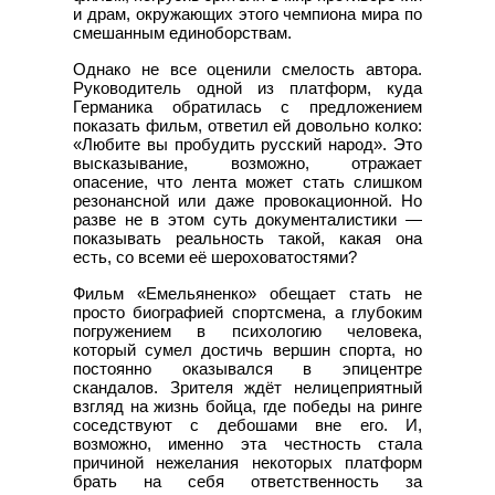
и драм, окружающих этого чемпиона мира по
смешанным единоборствам.
Однако не все оценили смелость автора.
Руководитель одной из платформ, куда
Германика обратилась с предложением
показать фильм, ответил ей довольно колко:
«Любите вы пробудить русский народ». Это
высказывание, возможно, отражает
опасение, что лента может стать слишком
резонансной или даже провокационной. Но
разве не в этом суть документалистики —
показывать реальность такой, какая она
есть, со всеми её шероховатостями?
Фильм «Емельяненко» обещает стать не
просто биографией спортсмена, а глубоким
погружением в психологию человека,
который сумел достичь вершин спорта, но
постоянно оказывался в эпицентре
скандалов. Зрителя ждёт нелицеприятный
взгляд на жизнь бойца, где победы на ринге
соседствуют с дебошами вне его. И,
возможно, именно эта честность стала
причиной нежелания некоторых платформ
брать на себя ответственность за