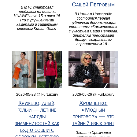
Сашей Петровым
В МТС стартовал
предзаказ на новинки
В Нижнем Новгороде
HUAWEI nova 15 и nova 15
состоится первая
Pro с улучшенными
публичная демонстрация
камерами и защитным
киноленты «Коммерсант»
стеклом Kunlun Glass.
с участием Саши Петрова.
Зрителям представят
драму с возрастным
ограничением 18+.
2026-05-23 @ FürLuxury
2026-05-26 @ FürLuxury
Кружево, алый,
Хромченко:
голый — летние
«Модный
наряды
приговор» — это
знаменитостей как
тайный язык элит
будто сошли с
Эвелина Хромченко
обложки, которую
рассказала, что за