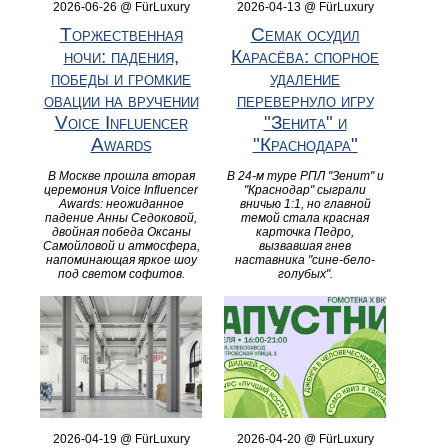
2026-06-26 @ FürLuxury
2026-04-13 @ FürLuxury
Торжественная
Семак осудил
ночи: падения,
Карасёва: спорное
победы и громкие
удаление
овации на вручении
перевернуло игру
Voice Influencer
"Зенита" и
Awards
"Краснодара"
В Москве прошла вторая
В 24-м туре РПЛ "Зенит" и
церемония Voice Influencer
"Краснодар" сыграли
Awards: неожиданное
вничью 1:1, но главной
падение Анны Седоковой,
темой стала красная
двойная победа Оксаны
карточка Педро,
Самойловой и атмосфера,
вызвавшая гнев
напоминающая яркое шоу
наставника "сине-бело-
под светом софитов.
голубых".
2026-04-19 @ FürLuxury
2026-04-20 @ FürLuxury