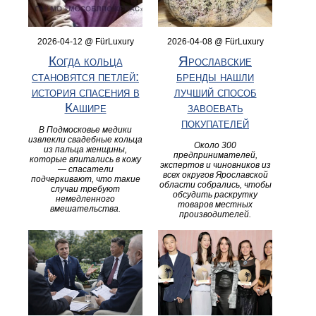
2026-04-12 @ FürLuxury
2026-04-08 @ FürLuxury
Когда кольца
Ярославские
становятся петлей:
бренды нашли
история спасения в
лучший способ
Кашире
завоевать
покупателей
В Подмосковье медики
извлекли свадебные кольца
Около 300
из пальца женщины,
предпринимателей,
которые впитались в кожу
экспертов и чиновников из
— спасатели
всех округов Ярославской
подчеркивают, что такие
области собрались, чтобы
случаи требуют
обсудить раскрутку
немедленного
товаров местных
вмешательства.
производителей.