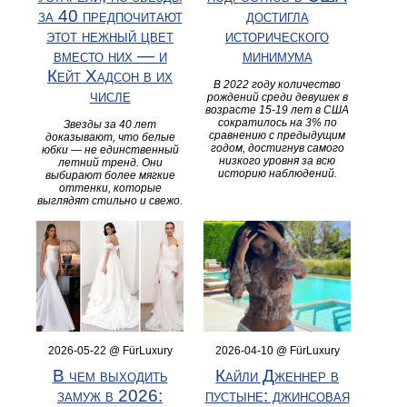
за 40 предпочитают
достигла
этот нежный цвет
исторического
вместо них — и
минимума
Кейт Хадсон в их
В 2022 году количество
числе
рождений среди девушек в
возрасте 15-19 лет в США
сократилось на 3% по
Звезды за 40 лет
сравнению с предыдущим
доказывают, что белые
годом, достигнув самого
юбки — не единственный
низкого уровня за всю
летний тренд. Они
историю наблюдений.
выбирают более мягкие
оттенки, которые
выглядят стильно и свежо.
2026-05-22 @ FürLuxury
2026-04-10 @ FürLuxury
В чем выходить
Кайли Дженнер в
замуж в 2026:
пустыне: джинсовая