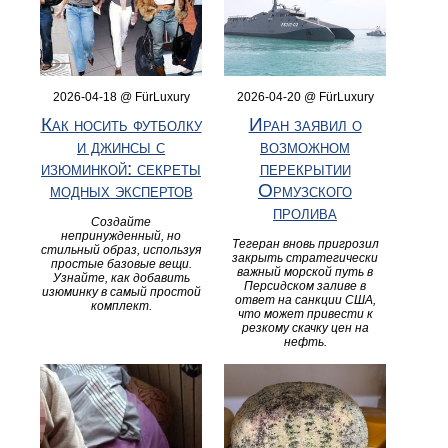
2026-04-18 @ FürLuxury
2026-04-20 @ FürLuxury
Как носить футболку
Иран заявил о
и джинсы с
возможном
изюминкой: секреты
перекрытии
модных экспертов
Ормузского
пролива
Создайте
непринужденный, но
Тегеран вновь пригрозил
стильный образ, используя
закрыть стратегически
простые базовые вещи.
важный морской путь в
Узнайте, как добавить
Персидском заливе в
изюминку в самый простой
ответ на санкции США,
комплект.
что может привести к
резкому скачку цен на
нефть.