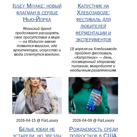
Issey Miyake: новый
Капустник на
флагман в сердце
Хлебозаводе:
Нью-Йорка
фестиваль для
любителей
Японский бренд
ферментации и
продолжает расширять
свое присутствие в мире
экспериментов
— на Мэдисон-авеню
появится магазин, где
18 апреля на Хлебозаводе
архитектура, искусство и
пройдет фестиваль
мода сплетутся воедино.
«Капустник» — день,
посвященный здоровому
питанию, микробиоте и
необычным развлечениям.
2026-04-15 @ FürLuxury
2026-04-09 @ FürLuxury
Белые юбки не
Рождаемость среди
устарели, но звезды
подростков в США