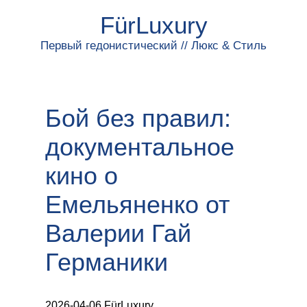
FürLuxury
Первый гедонистический // Люкс & Стиль
Бой без правил:
документальное
кино о
Емельяненко от
Валерии Гай
Германики
2026-04-06 FürLuxury