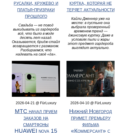
русалки, кружево и
куртка, которая не
платья-призраки
теряет актуальности
прошлого
Кайли Дженнер уже на
месте: в пустыне она
Свадьба — не повод
выбрала проверенный
выкидывать из гардероба
временем тренд —
всё, что было в моде
джинсовую куртку. Даже в
десять лет назад.
условиях пыли и жары
Оказывается, бридж-стайл
этот предмет гардероба
возвращается с размахом.
выглядит актуально.
Разбираемся, что
надевать на своё «да».
2026-04-21 @ FürLuxury
2026-04-10 @ FürLuxury
МТС начал прием
Нижний Новгород
заказов на
примет премьеру
смартфоны
фильма
HUAWEI nova 15
«Коммерсант» с