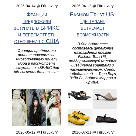
2026-04-14 @ FürLuxury
2026-04-13 @ FürLuxury
Франции
Fashion Trust US:
предложили
где талант
вступить в БРИКС
встречает
и пересмотреть
возможности
отношения с США
В Лос-Анджелесе
состоялась церемония
Франции предложили
награждения премии
ориентироваться на
Fashion Trust US,
многополярную модель
поддерживающей молодых
мира и рассмотреть
дизайнеров грантами и
вступление в БРИКС для
наставничеством. Среди
обеспечения баланса сил.
победителей — Тори Берч,
Зейн Ли, Андреа Маррон и
другие.
2026-05-12 @ FürLuxury
2026-07-21 @ FürLuxury