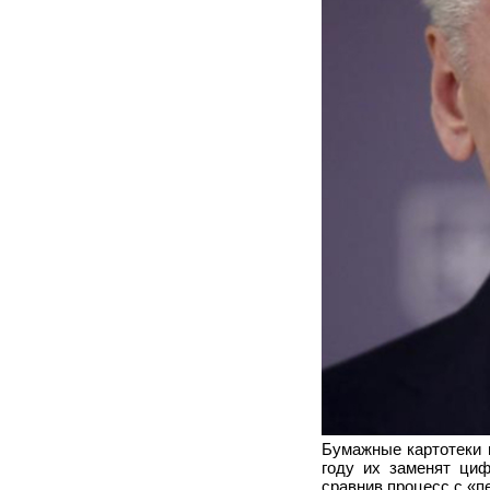
Бумажные картотеки 
году их заменят ци
сравнив процесс с «п