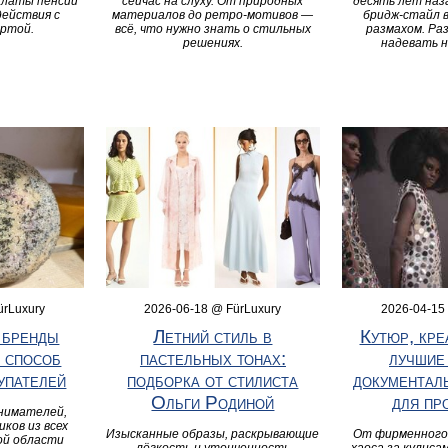
платы пенсии
сейчас на слуху. От природных
десять лет наз
действия с
материалов до ретро-мотивов —
бридж-стайл 
артой.
всё, что нужно знать о стильных
размахом. Ра
решениях.
надевать н
ürLuxury
2026-06-18 @ FürLuxury
2026-04-15
 бренды
Летний стиль в
Кутюр, кре
 способ
пастельных тонах:
лучшие
упателей
подборка от стилиста
документал
Ольги Родиной
для пр
инимателей,
иков из всех
Изысканные образы, раскрывающие
От фирменного 
ой области