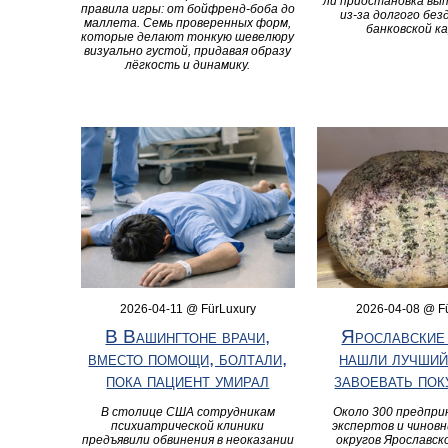
ли приостановка вы
правила игры: от бойфренд-боба до
из-за долгого без
маллета. Семь проверенных форм,
банковской к
которые делают тонкую шевелюру
визуально густой, придавая образу
лёгкость и динамику.
2026-04-11 @ FürLuxury
2026-04-08 @ F
В Вашингтоне врачи,
Ярославские
вместо помощи, болтали,
нашли лучший
пока пациент умирал
завоевать пок
В столице США сотрудникам
Около 300 предпр
психиатрической клиники
экспертов и чиновн
предъявили обвинения в неоказании
округов Ярославск