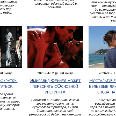
окационные
тренды выпускн
превращая обычный выход в
итическая
года — от круж
событие.
сих пор
до викториан
р моды.
Честный разбор
носить, а от че
взг
ürLuxury
2026-04-12 @ FürLuxury
2026-06-01
окрутку.
Эмиральд Феннел может
Ностальгиче
гаться.
переснять «Основной
бельевые ля
инстинкт»
снова на
ло время
иваться на
Режиссер «Солтберна» может
Бельевые ля
 Вместо этого
возглавить новую часть
выглядывали 
жду, которая
культового триллера, а Джон
нарядов в начале
анцевать.
Траволта покажет свой
на сцену моды.
режиссерский дебют на Каннском
возрождением и 