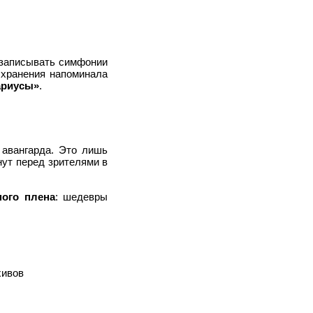
 записывать симфонии
 хранения напоминала
ариусы»
.
 авангарда. Это лишь
нут перед зрителями в
ного плена
: шедевры
хивов