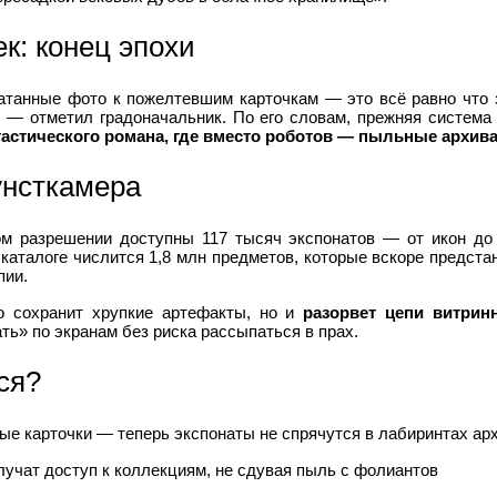
к: конец эпохи
атанные фото к пожелтевшим карточкам — это всё равно что
, — отметил градоначальник. По его словам, прежняя система
тастического романа, где вместо роботов — пыльные архив
унсткамера
м разрешении доступны 117 тысяч экспонатов — от икон до
 каталоге числится 1,8 млн предметов, которые вскоре предста
пии.
о сохранит хрупкие артефакты, но и
разорвет цепи витрин
ть» по экранам без риска рассыпаться в прах.
ся?
ые карточки — теперь экспонаты не спрячутся в лабиринтах ар
учат доступ к коллекциям, не сдувая пыль с фолиантов