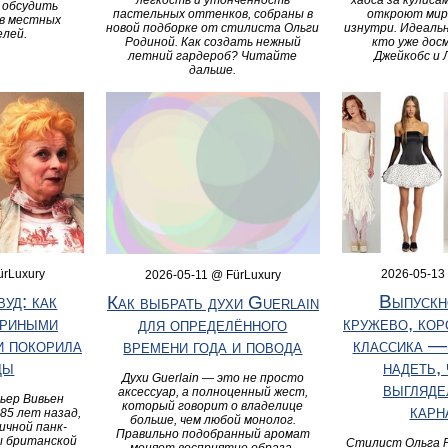
лёгкость и утонченность
хаоса за кулис
 обсудить
пастельных оттенков, собраны в
откроют мир
ов местных
новой подборке от стилиста Ольги
изнутри. Идеальн
елей.
Родиной. Как создать нежный
кто уже дос
летний гардероб? Читайте
Джейкобс и 
дальше.
ürLuxury
2026-05-13
2026-05-11 @ FürLuxury
уд: как
Выпускн
Как выбрать духи Guerlain
уриными
кружево, кор
для определённого
и покорила
классика —
времени года и повода
ды
надеть,
Духи Guerlain — это не просто
выгляде
аксессуар, а полноценный жест,
ьер Вивьен
который говорит о владелице
карн
85 лет назад,
больше, чем любой монолог.
ичной панк-
Правильно подобранный аромат
ы британской
Стилист Ольга 
меняет восприятие образа,