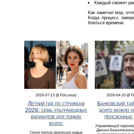
Каждый сможет рас
Как заметил мэр, это
Когда процесс завер
бояться времени.
2026-07-13 @ FürLuxury
2026-04-10 @ F
Летний гид по стрижкам
Банковский тай
2026: семь ультрамодных
долго можно н
вариантов для тонких
пенсионные 
волос
Управляющий партнёр
Даниил Базылев разъ
Сезон тепла приносит новые