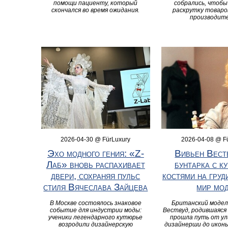
помощи пациенту, который
собрались, чтобы
скончался во время ожидания.
раскрутку товар
производит
2026-04-30 @ FürLuxury
2026-04-08 @ F
Эхо модного гения: «Z-
Вивьен Веств
Лаб» вновь распахивает
бунтарка с к
двери, сохраняя пульс
костями на груд
стиля Вячеслава Зайцева
мир мо
В Москве состоялось знаковое
Британский модел
событие для индустрии моды:
Вествуд, родившаяся 
ученики легендарного кутюрье
прошла путь от ул
возродили дизайнерскую
дизайнерши до икон