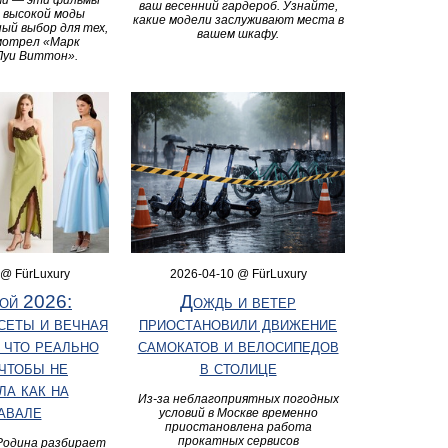
ами — эти фильмы
ваш весенний гардероб. Узнайте,
 высокой моды
какие модели заслуживают места в
ый выбор для тех,
вашем шкафу.
мотрел «Марк
Луи Виттон».
 @ FürLuxury
2026-04-10 @ FürLuxury
ой 2026:
Дождь и ветер
сеты и вечная
приостановили движение
 что реально
самокатов и велосипедов
 чтобы не
в столице
ла как на
Из-за неблагоприятных погодных
авале
условий в Москве временно
приостановлена работа
прокатных сервисов
Родина разбирает