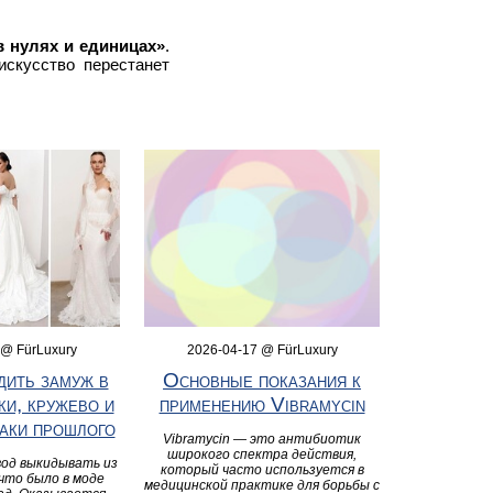
в нулях и единицах»
.
искусство перестанет
 @ FürLuxury
2026-04-17 @ FürLuxury
дить замуж в
Основные показания к
ки, кружево и
применению Vibramycin
раки прошлого
Vibramycin — это антибиотик
широкого спектра действия,
вод выкидывать из
который часто используется в
 что было в моде
медицинской практике для борьбы с