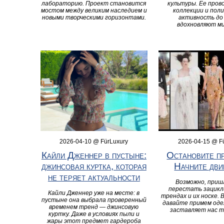
лабораторию. Проект становится
культуры. Ее пров
мостом между великим наследием и
коллекции и пол
новыми творческими горизонтами.
активность до 
вдохновляют ми
2026-04-10 @ FürLuxury
2026-04-15 @ F
Кайли Дженнер в пустыне:
Остановите пр
джинсовая куртка, которая
Начните дви
не теряет актуальности
Возможно, приш
перестать зацикл
Кайли Дженнер уже на месте: в
трендах и их носке.
пустыне она выбрала проверенный
давайте примем оде
временем тренд — джинсовую
заставляет нас т
куртку. Даже в условиях пыли и
жары этот предмет гардероба