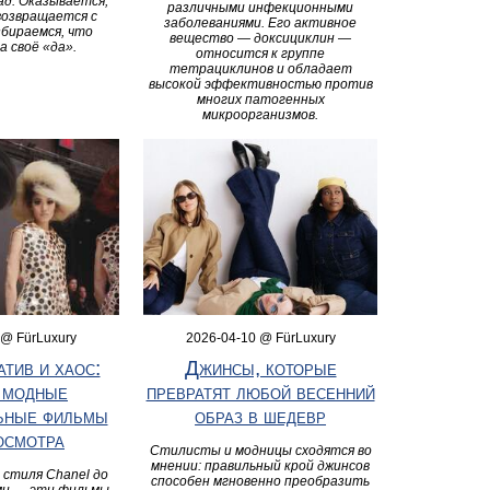
ад. Оказывается,
различными инфекционными
возвращается с
заболеваниями. Его активное
збираемся, что
вещество — доксициклин —
а своё «да».
относится к группе
тетрациклинов и обладает
высокой эффективностью против
многих патогенных
микроорганизмов.
 @ FürLuxury
2026-04-10 @ FürLuxury
атив и хаос:
Джинсы, которые
 модные
превратят любой весенний
ьные фильмы
образ в шедевр
осмотра
Стилисты и модницы сходятся во
мнении: правильный крой джинсов
стиля Chanel до
способен мгновенно преобразить