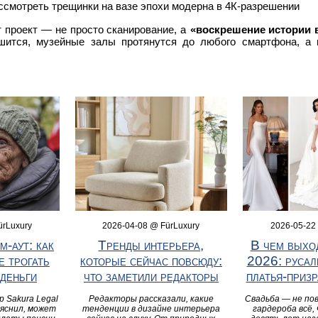
смотреть трещинки на вазе эпохи модерна в 4К-разрешении
т проект — не просто сканирование, а
«воскрешение истории 
шится, музейные залы протянутся до любого смартфона, а 
ürLuxury
2026-04-08 @ FürLuxury
2026-05-22
м-аут: как
Тренды интерьера,
В чем выхо
е трогать
которые сейчас повсюду:
2026: русал
деньги
что заметили редакторы
платья-приз
 Sakura Legal
Редакторы рассказали, какие
Свадьба — не по
яснил, может
тенденции в дизайне интерьера
гардероба всё,