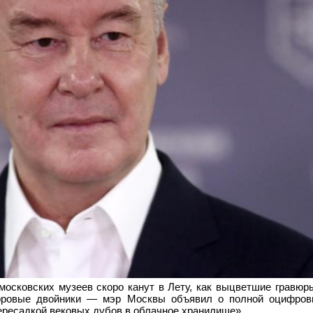
московских музеев скоро канут в Лету, как выцветшие гравюры
фровые двойники — мэр Москвы объявил о полной оцифров
ересадкой вековых дубов в облачное хранилище».