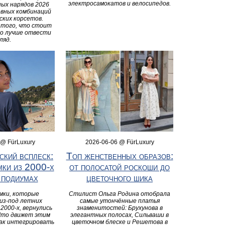
электросамокатов и велосипедов.
ых нарядов 2026
евных комбинаций
ских корсетов.
 того, что стоит
го лучше отвести
ляд.
 @ FürLuxury
2026-06-06 @ FürLuxury
ский всплеск:
Топ женственных образов:
мки из 2000‑х
от полосатой роскоши до
 подиумах
цветочного шика
мки, которые
Стилист Ольга Родина отобрала
из‑под летних
самые утончённые платья
 2000‑х, вернулись
знаменитостей: Брухунова в
 Что движет этим
элегантных полосах, Сильваши в
как интегрировать
цветочном блеске и Решетова в