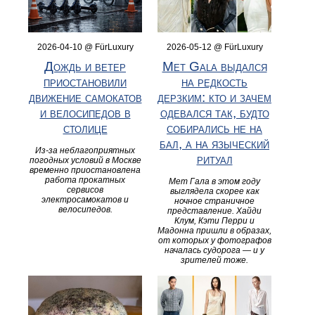
2026-04-10 @ FürLuxury
2026-05-12 @ FürLuxury
Дождь и ветер
Met Gala выдался
приостановили
на редкость
движение самокатов
дерзким: кто и зачем
и велосипедов в
одевался так, будто
столице
собирались не на
бал, а на языческий
Из-за неблагоприятных
ритуал
погодных условий в Москве
временно приостановлена
работа прокатных
Мет Гала в этом году
сервисов
выглядела скорее как
электросамокатов и
ночное страничное
велосипедов.
представление. Хайди
Клум, Кэти Перри и
Мадонна пришли в образах,
от которых у фотографов
началась судорога — и у
зрителей тоже.