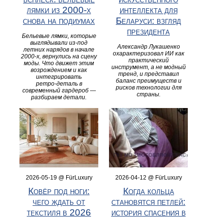
лямки из 2000‑х
интеллекта для
снова на подиумах
Беларуси: взгляд
президента
Бельевые лямки, которые
выглядывали из‑под
Александр Лукашенко
летних нарядов в начале
охарактеризовал ИИ как
2000‑х, вернулись на сцену
практический
моды. Что движет этим
инструмент, а не модный
возрождением и как
тренд, и представил
интегрировать
баланс преимуществ и
ретро‑деталь в
рисков технологии для
современный гардероб —
страны.
разбираем детали.
2026-05-19 @ FürLuxury
2026-04-12 @ FürLuxury
Ковёр под ноги:
Когда кольца
чего ждать от
становятся петлей:
текстиля в 2026
история спасения в