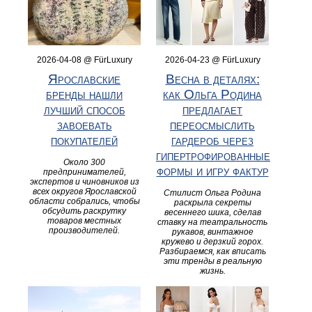
2026-04-08 @ FürLuxury
2026-04-23 @ FürLuxury
Ярославские
Весна в деталях:
бренды нашли
как Ольга Родина
лучший способ
предлагает
завоевать
переосмыслить
покупателей
гардероб через
гипертрофированные
Около 300
формы и игру фактур
предпринимателей,
экспертов и чиновников из
всех округов Ярославской
Стилист Ольга Родина
области собрались, чтобы
раскрыла секреты
обсудить раскрутку
весеннего шика, сделав
товаров местных
ставку на театральность
производителей.
рукавов, винтажное
кружево и дерзкий горох.
Разбираемся, как вписать
эти тренды в реальную
жизнь.