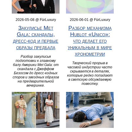
2026-05-08 @ FürLuxury
2026-06-01 @ FürLuxury
Закулисье Met
Разбор механизма
Gala: скандалы,
Hublot «Unico»:
дресс-код и первые
что делает его
образы предбала
уникальным в мире
хронометрии
Разбор закулисья
подготовки к главному
Творческий прорыв в
балу Америки Met Gala: от
часовой индустрии часто
скандала с Джеффом
скрывается в деталях,
Безосом до дресс-кодных
которые редко попадают
споров и звездных образов
в светскую обсуждаемую
на предварительной
повестку.
вечеринке.