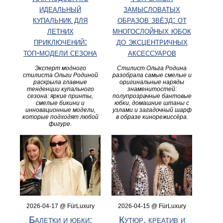
идеальный
замысловатых
купальник для
образов звёзд: от
летних
многослойных юбок
приключений:
до эксцентричных
топ‑модели сезона
аксессуаров
Эксперт модного
Стилист Ольга Родина
стилиста Ольги Родиной
разобрала самые смелые и
раскрыла главные
оригинальные наряды
тенденции купального
знаменитостей:
сезона: яркие принты,
полупрозрачные бантовые
смелые бикини и
юбки, домашние штаны с
инновационные модели,
узлами и загадочный шарф
которые подходят любой
в образе кинорежиссёра.
фигуре.
2026-04-17 @ FürLuxury
2026-04-15 @ FürLuxury
Балетки и юбки:
Кутюр, креатив и