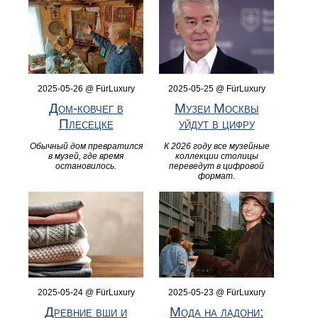
2025-05-26 @ FürLuxury
2025-05-25 @ FürLuxury
Дом-ковчег в
Музеи Москвы
Плесецке
уйдут в цифру
Обычный дом превратился
К 2026 году все музейные
в музей, где время
коллекции столицы
остановилось.
переведут в цифровой
формат.
2025-05-24 @ FürLuxury
2025-05-23 @ FürLuxury
Древние вши и
Мода на ладони: