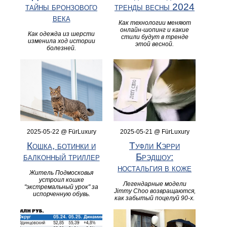
тайны бронзового
тренды весны 2024
века
Как технологии меняют
онлайн-шопинг и какие
Как одежда из шерсти
стили будут в тренде
изменила ход истории
этой весной.
болезней.
2025-05-22 @ FürLuxury
2025-05-21 @ FürLuxury
Кошка, ботинки и
Туфли Кэрри
балконный триллер
Брэдшоу:
ностальгия в коже
Житель Подмосковья
устроил кошке
Легендарные модели
"экстремальный урок" за
Jimmy Choo возвращаются,
испорченную обувь.
как забытый поцелуй 90-х.