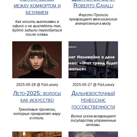
между комфортом и
Roberto Cavalli
безумием
Фаусто Пуглизи
превращает мексиканские
Как носить вьетнамки в
впечатления в моду.
офисе и не выглядеть так,
будто забыли переобуться
после пляжа.
2025-05-28 @ FürLuxury
2025-05-27 @ FürLuxury
Лето-2025: волосы
Дальневосточный
как искусство
ренессанс
госсобственности
Трендовые прически,
которые превратят жару
Волна исков возвращает
в стиль.
государству утраченные
активы.