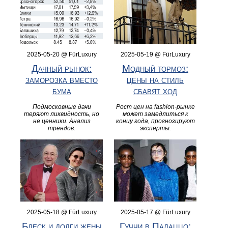
2025-05-20 @ FürLuxury
2025-05-19 @ FürLuxury
Дачный рынок:
Модный тормоз:
заморозка вместо
цены на стиль
бума
сбавят ход
Подмосковные дачи
Рост цен на fashion-рынке
теряют ликвидность, но
может замедлиться к
не ценники. Анализ
концу года, прогнозируют
трендов.
эксперты.
2025-05-18 @ FürLuxury
2025-05-17 @ FürLuxury
Блеск и долги жены
Гуччи в Палаццо: