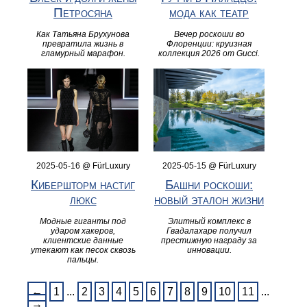
Петросяна
мода как театр
Как Татьяна Брухунова
Вечер роскоши во
превратила жизнь в
Флоренции: круизная
гламурный марафон.
коллекция 2026 от Gucci.
2025-05-16 @ FürLuxury
2025-05-15 @ FürLuxury
Кибершторм настиг
Башни роскоши:
люкс
новый эталон жизни
Модные гиганты под
Элитный комплекс в
ударом хакеров,
Гвадалахаре получил
клиентские данные
престижную награду за
утекают как песок сквозь
инновации.
пальцы.
←
1
...
2
3
4
5
6
7
8
9
10
11
...
→