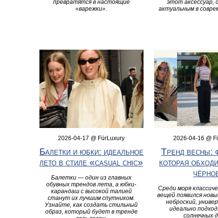
превратятся в настоящие
этот аксессуар, 
«варежки».
актуальным в совре
2026-04-17 @ FürLuxury
2026-04-16 @ F
Балетки и юбки: идеальное
Тренд весны: 
лето в стиле «casual chic»
которая обходи
чёрно
Балетки — один из главных
обувных трендов лета, а юбки-
Среди моря классиче
карандаш с высокой талией
вещей появился нов
станут их лучшим спутником.
неброский, униве
Узнайте, как создать стильный
идеально подход
образ, который будет в тренде
солнечных д