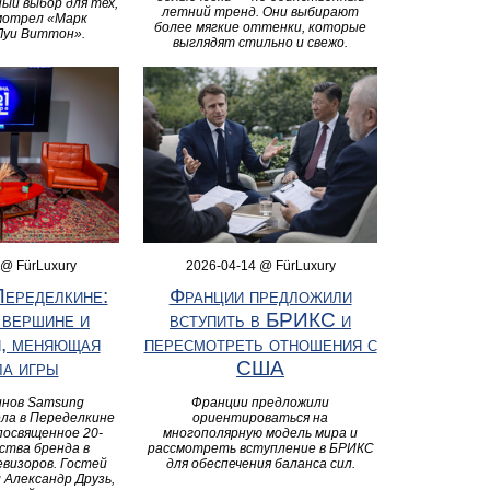
ый выбор для тех,
летний тренд. Они выбирают
мотрел «Марк
более мягкие оттенки, которые
Луи Виттон».
выглядят стильно и свежо.
 @ FürLuxury
2026-04-14 @ FürLuxury
Переделкине:
Франции предложили
 вершине и
вступить в БРИКС и
я, меняющая
пересмотреть отношения с
ла игры
США
инов Samsung
Франции предложили
ела в Переделкине
ориентироваться на
посвященное 20-
многополярную модель мира и
ства бренда в
рассмотреть вступление в БРИКС
визоров. Гостей
для обеспечения баланса сил.
 Александр Друзь,