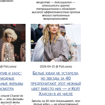
комплект.
вещество — доксициклин —
относится к группе
тетрациклинов и обладает
высокой эффективностью против
многих патогенных
микроорганизмов.
 @ FürLuxury
2026-04-15 @ FürLuxury
атив и хаос:
Белые юбки не устарели,
 модные
но звезды за 40
ьные фильмы
предпочитают этот нежный
осмотра
цвет вместо них — и Кейт
Хадсон в их числе
стиля Chanel до
ами — эти фильмы
Звезды за 40 лет доказывают, что
 высокой моды
белые юбки — не единственный