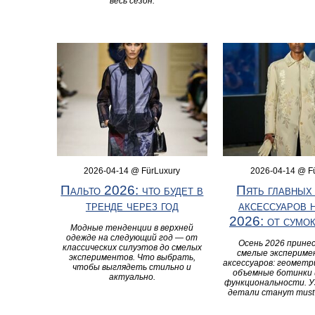
весь сезон.
2026-04-14 @ FürLuxury
2026-04-14 @ F
Пальто 2026: что будет в
Пять главных
тренде через год
аксессуаров 
2026: от сумок
Модные тенденции в верхней
одежде на следующий год — от
Осень 2026 принес
классических силуэтов до смелых
смелые экспериме
экспериментов. Что выбрать,
аксессуаров: геометр
чтобы выглядеть стильно и
объемные ботинки 
актуально.
функциональности. У
детали станут must-