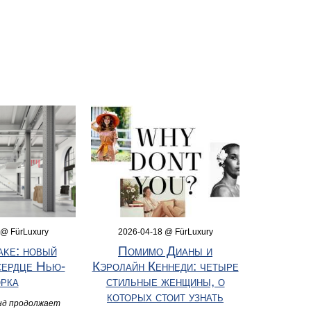
 @ FürLuxury
2026-04-18 @ FürLuxury
ake: новый
Помимо Дианы и
сердце Нью-
Кэролайн Кеннеди: четыре
рка
стильные женщины, о
которых стоит узнать
нд продолжает