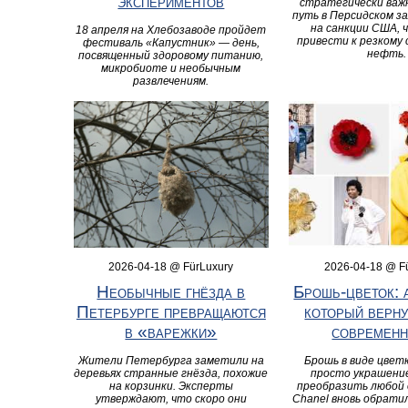
экспериментов
стратегически важ
путь в Персидском з
на санкции США, 
18 апреля на Хлебозаводе пройдет
привести к резкому 
фестиваль «Капустник» — день,
нефть.
посвященный здоровому питанию,
микробиоте и необычным
развлечениям.
2026-04-18 @ FürLuxury
2026-04-18 @ F
Необычные гнёзда в
Брошь-цветок: 
Петербурге превращаются
который верну
в «варежки»
современн
Жители Петербурга заметили на
Брошь в виде цвет
деревьях странные гнёзда, похожие
просто украшение
на корзинки. Эксперты
преобразить любой 
утверждают, что скоро они
Chanel вновь обрати