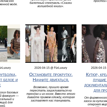
сделав его
простой 
балетный спектакль «Сказки
менной моде.
волшебной книги».
ürLuxury
2026-04-15 @ FürLuxury
2026-04-15
футболка,
Остановите прокрутку.
Кутюр, кре
т белое и
Начните двигаться.
лучшие
е
документал
Возможно, пришло время
для пр
перестать зацикливаться на
ских базовых
трендах и их носке. Вместо этого
ый фаворит —
давайте примем одежду, которая
От фирменного 
рсальный и
заставляет нас танцевать.
хаоса за кулис
ящий для
откроют мир
ней.