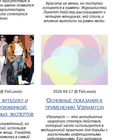
е присутствие в
Красота не вечна, но поступки
он-авеню появится
остаются в памяти. Журналистка
 архитектура,
Линетт Найслер рассказывает о
мода сплетутся
четырех женщинах, чей стиль и
дино.
влияние выходили за рамки моды.
 @ FürLuxury
2026-04-17 @ FürLuxury
 футболку и
Основные показания к
изюминкой:
применению Vibramycin
ных экспертов
Vibramycin — это антибиотик
широкого спектра действия,
инужденный, но
который часто используется в
аз, используя
медицинской практике для борьбы с
е вещи. Узнайте,
различными инфекционными
зюминку в самый
заболеваниями. Его активное