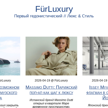
FürLuxury
Первый гедонистический // Люкс & Стиль
ürLuxury
2026-04-19 @ FürLuxury
2026-04-19
возможном
Massimo Dutti: Парижский
Issey Miy
музского
поп-ап как шаг к люксу
флагман в 
а
Йо
Испанский бренд Massimo Dutti
открыл в квартале Маре
озил закрыть
Японский бре
временное пространство,