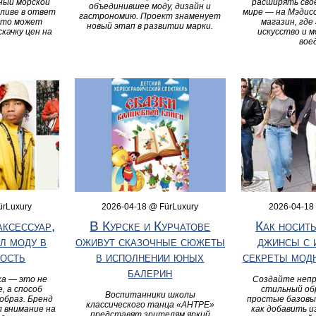
ный морской
расширять сво
объединившее моду, дизайн и
аливе в ответ
мире — на Мэдис
гастрономию. Проект знаменует
что может
магазин, где
новый этап в развитии марки.
скачку цен на
искусство и 
вое
ürLuxury
2026-04-18 @ FürLuxury
2026-04-18
аксессуар,
В Курске и Курчатове
Как носить
л моду в
оживут сказочные сюжеты
джинсы с 
ость
в исполнении юных
секреты мод
балерин
ка — это не
Создайте непр
, а способ
стильный обр
Воспитанники школы
образ. Бренд
простые базовы
классического танца «АНТРЕ»
л внимание на
как добавить и
представят зрителям яркий