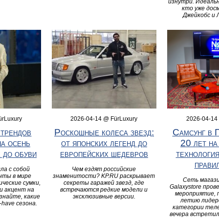
изнутри. Идеальн
кто уже дос
Джейкобс и 
ürLuxury
2026-04-14 @ FürLuxury
2026-04-14
 трендов
Роскошные колеса звезд:
Самсунг в 
на осень
от японских легенд до
20 лет на
 до обуви
европейских шедевров
технологи
прави
ла с собой
Чем ездят российские
нты в мире
знаменитости? KP.RU раскрывает
Сеть магаз
ические сумки,
секреты гаражей звезд, где
Galaxystore пров
и акцент на
встречаются редкие модели и
мероприятие, 
знайте, какие
эксклюзивные версии.
летию лидер
have сезона.
категории теле
вечера встретил